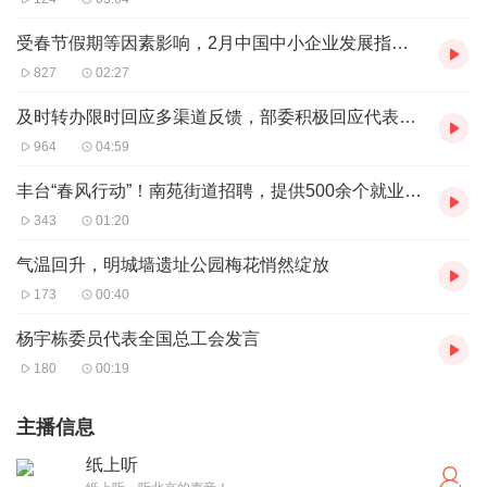
受春节假期等因素影响，2月中国中小企业发展指数略有下降
827
02:27
及时转办限时回应多渠道反馈，部委积极回应代表委员
964
04:59
丰台“春风行动”！南苑街道招聘，提供500余个就业岗位
343
01:20
气温回升，明城墙遗址公园梅花悄然绽放
173
00:40
杨宇栋委员代表全国总工会发言
180
00:19
主播信息
纸上听