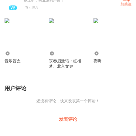
纸上听，听北京的声音！
加关注
7.10万
193
952
30.04万
音乐盲盒
宗春启漫话：红楼
夜听
梦、北京文史
用户评论
还没有评论，快来发表第一个评论！
发表评论