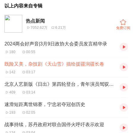
以上内容来自专辑
热点新闻
7052.62万
6.21万
免费订阅
2024两会好声音|3月9日政协大会委员发言精华录
180
00:55
既险又美，杂技剧《天山雪》描绘援疆润疆长卷
142
03:17
北京人艺新版《日出》第四轮登台，青年演员驾驭角色更加成熟
409
03:14
速滑短距离世锦赛，宁忠岩夺冠创历史
193
02:05
战事持续，苏丹政府对联合国停火呼吁表示欢迎
124
03:04