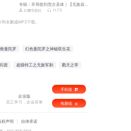
专辑：
开局签到荒古圣体｜【无敌寂
寞】爆爽流（幻樱空剧社）
11.7万
幻樱空剧社
和未删减MP3下载。
救曼陀罗
幻色曼陀罗之神秘双生花
曼陀罗
曼陀罗之歌
落魄千金凄凄爱
兵团
超级特工之无敌军刺
戮天之宰
顽世神算
手机端
企业版
员工学习，企业买单
电脑端
版权声明
自律承诺
：400-838-5616