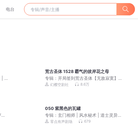
电台
荒古圣体 1528 霸气的彼岸花之母
| 未
专辑：
开局签到荒古圣体【无敌寂寞】
爆爽流（幻樱空剧社）
8.6万
幻樱空剧社
050 紫黑色的瓦罐
越|
专辑：
玄门相师 | 风水秘术 | 道士灵异 |
民间禁忌 | 三集上瘾
679
零点有声剧场