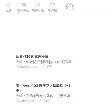
上传
创作中心
有声出版
客户端
仙者-136集 紫黑怪藤
专辑：
仙者|忘语|桑梓|热血仙侠|智商在
线|杀伐果断|凡人修仙传|会员免费|多人
6万
华音凡人剧场
有声剧
荒古圣体 1102 彼岸花之母降临（+1
更）
专辑：
开局签到荒古圣体｜【无敌寂
寞】爆爽流（幻樱空剧社）
12万
幻樱空剧社