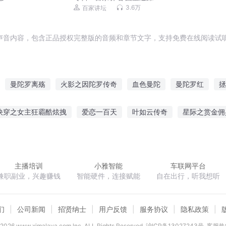
3.6万
百家讲坛
声音内容，包含正品授权完整版的音频和章节文字，支持免费在线阅读试听
曼陀罗离殇
火影之因陀罗传奇
血色曼陀
曼陀罗红
拯
改
灰色曼陀罗
禁忌曼陀罗虐宠
迷幻空城血色曼陀罗
风雨
快穿之女主狂霸酷炫拽
爱恋一百天
叶如云传奇
星际之赏金佣
曼陀罗神话
机甲曼陀罗以王之名
影再少年
青春之妖孽人生
你好信小琰
灵泱境界
佛门世尊
主播培训
小雅智能
车联网平台
兼职副业，兴趣赚钱
智能硬件，连接赋能
自在出行，听我想听
们
公司新闻
招贤纳士
用户反馈
服务协议
隐私政策
2026
www.ximalaya.com lnc. ALL Rights Reserved
沪ICP备13027243号
客服热线