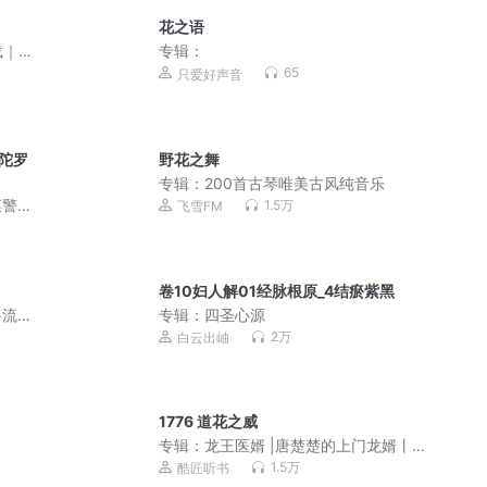
花之语
载｜
专辑：
65
只爱好声音
陀罗
野花之舞
专辑：
200首古琴唯美古风纯音乐
菜警
1.5万
飞雪FM
卷10妇人解01经脉根原_4结瘀紫黑
流 |
专辑：
四圣心源
2万
白云出岫
1776 道花之威
专辑：
龙王医婿 |唐楚楚的上门龙婿丨精
品大多播
1.5万
酷匠听书