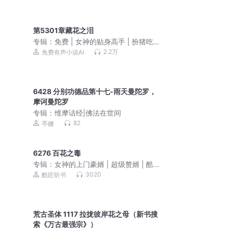
第5301章藏花之泪
专辑：
免费 | 女神的贴身高手 | 扮猪吃虎
&强者回归&无敌文
2.2万
免费有声小说AI
6428 分别功德品第十七-雨天曼陀罗，
摩诃曼陀罗
专辑：
维摩诘经|佛法在世间
82
亭姗
6276 百花之毒
专辑：
女神的上门豪婿 | 超级赘婿 | 酷匠
韦小鸨
3020
酷匠听书
荒古圣体 1117 拉拢彼岸花之母（新书搜
索《万古最强宗》）