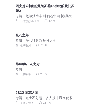
西安篇•神秘的曼陀罗花13神秘的曼陀罗
花2
专辑：
超级消防车·神鸭游中国 |蔬菜警
长世界宝藏中国篇
1.4万
小番茄故事王国
繁花之年
专辑：
静心禅音◎海潮明月
7826
海潮明月
第63集—花之寺
专辑：
2.6万
大雁啾啾
2832 帝花之帝
专辑：
道士不好惹丨多人版丨风水秘术
丨爆笑丨都市丨悬疑恐怖灵异
23.1万
演播人骨头