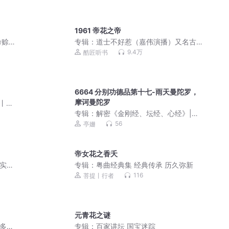
1961 帝花之帝
命赊
专辑：
道士不好惹（嘉伟演播）又名古
井观传奇
9.4万
酷匠听书
6664 分别功德品第十七-雨天曼陀罗，
摩诃曼陀罗
婿丨精
专辑：
解密《金刚经、坛经、心经》|佛
教十三经
56
亭姗
帝女花之香夭
真实历
专辑：
粤曲经典集 经典传承 历久弥新
116
菩提丨行者
元青花之谜
品多人
专辑：
百家讲坛 国宝迷踪