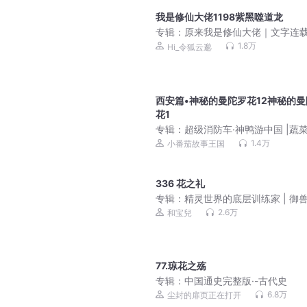
我是修仙大佬1198紫黑噬道龙
专辑：
原来我是修仙大佬｜文字连
令狐云邈作品
1.8万
Hi_令狐云邈
西安篇•神秘的曼陀罗花12神秘的曼
花1
专辑：
超级消防车·神鸭游中国 |蔬
长世界宝藏中国篇
1.4万
小番茄故事王国
336 花之礼
专辑：
精灵世界的底层训练家 | 御兽
宝可梦同人 | 多人有声剧
2.6万
和宝兒
77.琼花之殇
专辑：
中国通史完整版·-古代史
6.8万
尘封的扉页正在打开