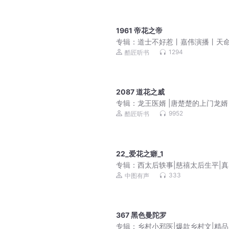
1961 帝花之帝
专辑：
道士不好惹丨嘉伟演播丨天
刀人前传 免费福利
1294
酷匠听书
2087 道花之威
专辑：
龙王医婿 |唐楚楚的上门龙
品大多播
9952
酷匠听书
22_爱花之癖_1
专辑：
西太后轶事|慈禧太后生平|
史
333
中图有声
367 黑色曼陀罗
专辑：
乡村小邪医|爆款乡村文|精