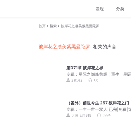
发现
分类
>
>
首页
搜索
彼岸花之凄美紫黑曼陀罗
彼岸花之凄美紫黑曼陀罗
相关的声音
第071章 彼岸花之界
专辑：
星际之巅峰荣耀 | 重生 | 星际 
来 | 机甲 | 盗愁＆苏向也、紫月
1万
z紫月z
（番外）前世今生 257 彼岸花之门
专辑：
一生一世一双人|已完|免费|穿
古代言情
5994
大漠飞沙919