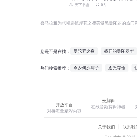
有声剧|VIP免费
5万
天下书盟
喜马拉雅为您精选彼岸花之凄美紫黑曼陀罗的热门
曼陀罗之身
盛开的曼陀罗华
您是不是在找：
殇；异色曼陀
命里凄凄与天
今夕何夕与子
逐光夺命
热门搜索推荐：
曼陀罗将爱将暗
彼岸花凄
蒋家千金之执拗小姐
旧日光
云剪辑
开放平台
在线音频剪辑神器
对接海量精彩内容
关于我们
联系我
Copyright © 2012-