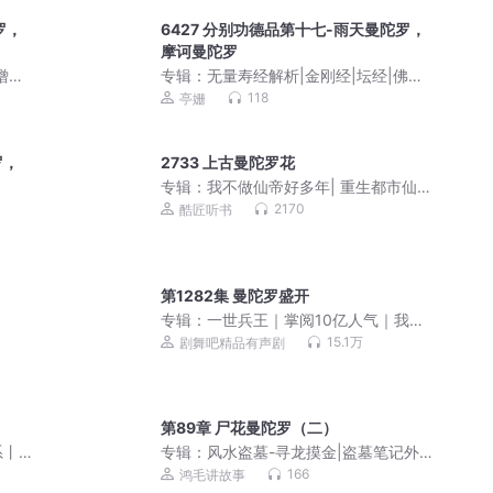
罗，
6427 分别功德品第十七-雨天曼陀罗，
摩诃曼陀罗
僧们
专辑：
无量寿经解析|金刚经|坛经|佛教
十三经|极乐世界的美好景象
118
亭姗
罗，
2733 上古曼陀罗花
专辑：
我不做仙帝好多年| 重生都市仙帝
|会员免费
2170
酷匠听书
第1282集 曼陀罗盛开
专辑：
一世兵王｜掌阅10亿人气｜我本
疯狂｜热血都市
15.1万
剧舞吧精品有声剧
第89章 尸花曼陀罗（二）
系丨
专辑：
风水盗墓-寻龙摸金|盗墓笔记外
IP
传|风水堪舆|鬼吹灯
166
鸿毛讲故事