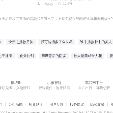
生权谋爽文丨一刀苏苏｜VIP免费多人有
32.6万
一刀苏苏
声剧
含正品授权完整版的音频和章节文字，支持免费在线阅读试听和未删减MP
华
快穿之拯救男神
我可能拯救了全世界
谁来拯救梦中的美人
拯救之路
风雨曼陀罗
拯救末世的修真者
曼陀罗神话
七王神座
化天仙剑
阴谋背后的阴谋
被大佬养成食人花
腹
曼陀罗将爱将暗
曼陀罗红
每天都在拯救世界
曼陀罗之歌
之路
我妹一点也不可爱
我想成为主角
三国孔明传
重生之
主播培训
小雅智能
车联网平台
兼职副业，兴趣赚钱
智能硬件，连接赋能
自在出行，听我想听
们
公司新闻
招贤纳士
用户反馈
服务协议
隐私政策
2026
www.ximalaya.com lnc. ALL Rights Reserved
沪ICP备13027243号
客服热线