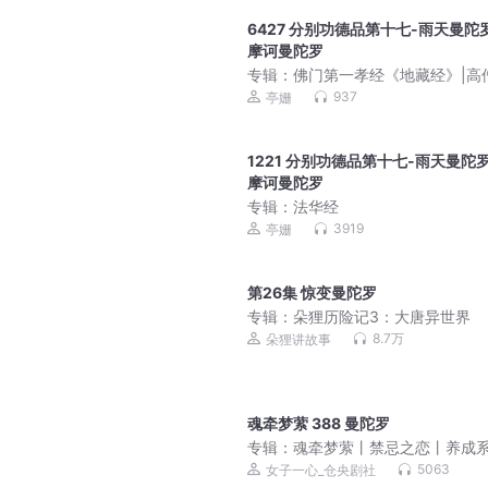
6427 分别功德品第十七-雨天曼陀
摩诃曼陀罗
专辑：
佛门第一孝经《地藏经》|高
的思维智慧|地藏菩萨的宏大誓愿
937
亭姗
1221 分别功德品第十七-雨天曼陀
摩诃曼陀罗
专辑：
法华经
3919
亭姗
第26集 惊变曼陀罗
专辑：
朵狸历险记3：大唐异世界
8.7万
朵狸讲故事
魂牵梦萦 388 曼陀罗
专辑：
魂牵梦萦丨禁忌之恋丨养成
阿伤&一心领衔丨言情丨豪门爱恋丨V
5063
女子一心_仓央剧社