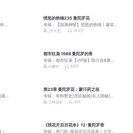
愤怒的铁锤235 曼陀罗花
记外
专辑：
【我滴神呀】愤怒的铁锤丨爆笑
都市多人有声剧（牛大宝&茵蔚&猫豆女
15.5万
_牛大宝_
王）
都市狂枭 1988 曼陀罗的香
专辑：
都市狂枭【VIP版】陈六合&黄百
万｜都市之最强狂兵
6.6万
幻樱空
第23章 曼陀罗花：蒙汗药之祖
唱诵
专辑：
有料野史|宫廷秘闻|名人隐秘|不
为人知的野史故事
425
江林说史
《我花开后百花杀》12-曼陀罗香
人）
专辑：
帝门歌-我花开后百花杀丨古言重