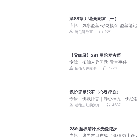
免费丨精品多人
第88章 尸花曼陀罗（一）
专辑：
风水盗墓-寻龙摸金|盗墓笔
传|风水堪舆|鬼吹灯
167
鸿毛讲故事
【异闻录】281 曼陀罗古币
专辑：
拓仙人异闻录_异常事件
7726
拓仙人讲故事
保护咒曼陀罗（心灵疗愈）
专辑：
佛歌禅音｜静心神咒｜佛经
（精选集）
4687
过往云烟的流年
289.魔界清冷水光曼陀罗
专辑：
诸界末日在线（3D音效丨多