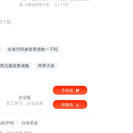
长世界宝藏中国篇
1.4万
小番茄故事王国
3下载。
在有空吗来世界拯救一下吗
曼陀罗之身
拯救女主行动
黑总裁宠妻成瘾
跨界天皇
异世剑帝
幸运轮盘
手机端
企业版
员工学习，企业买单
电脑端
版权声明
自律承诺
：400-838-5616