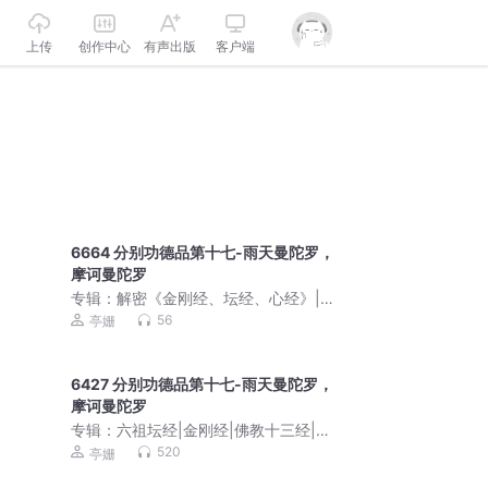
上传
创作中心
有声出版
客户端
6664 分别功德品第十七-雨天曼陀罗，
摩诃曼陀罗
专辑：
解密《金刚经、坛经、心经》|佛
教十三经
56
亭姗
6427 分别功德品第十七-雨天曼陀罗，
摩诃曼陀罗
专辑：
六祖坛经|金刚经|佛教十三经|解
读|即心即佛、顿悟成佛|慧能大师
520
亭姗