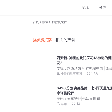
发现
分类
>
>
首页
搜索
拯救曼陀罗
拯救曼陀罗
相关的声音
西安篇•神秘的曼陀罗花13神秘的曼
花2
专辑：
超级消防车·神鸭游中国 |蔬
长世界宝藏中国篇
1.4万
小番茄故事王国
6428 分别功德品第十七-雨天曼陀
摩诃曼陀罗
专辑：
维摩诘经|佛法在世间
82
亭姗