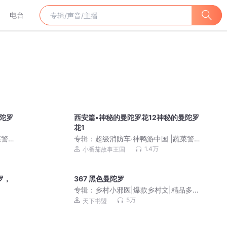
电台
陀罗
西安篇•神秘的曼陀罗花12神秘的曼陀罗
花1
菜警
专辑：
超级消防车·神鸭游中国 |蔬菜警
长世界宝藏中国篇
1.4万
小番茄故事王国
罗，
367 黑色曼陀罗
专辑：
乡村小邪医|爆款乡村文|精品多人
有声剧|VIP免费
5万
天下书盟