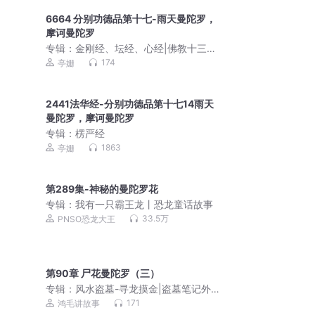
6664 分别功德品第十七-雨天曼陀罗，
摩诃曼陀罗
专辑：
金刚经、坛经、心经|佛教十三经|
重点词语解读
174
亭姗
2441法华经-分别功德品第十七14雨天
曼陀罗，摩诃曼陀罗
专辑：
楞严经
1863
亭姗
第289集-神秘的曼陀罗花
专辑：
我有一只霸王龙丨恐龙童话故事
33.5万
PNSO恐龙大王
第90章 尸花曼陀罗（三）
专辑：
风水盗墓-寻龙摸金|盗墓笔记外
传|风水堪舆|鬼吹灯
171
鸿毛讲故事