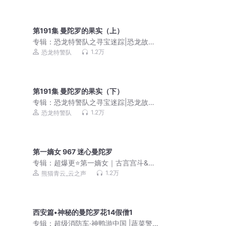
第191集 曼陀罗的果实（上）
专辑：
恐龙特警队之寻宝迷踪|恐龙故事|
儿童侦探推理故事
1.2万
恐龙特警队
第191集 曼陀罗的果实（下）
专辑：
恐龙特警队之寻宝迷踪|恐龙故事|
儿童侦探推理故事
1.2万
恐龙特警队
第一嫡女 967 迷心曼陀罗
专辑：
超爆更⭐第一嫡女｜古言宫斗&重
生复仇｜第一庶女同款｜VIP免费多人有
1.2万
熊猫青云_云之声
声剧
西安篇•神秘的曼陀罗花14假僧1
专辑：
超级消防车·神鸭游中国 |蔬菜警