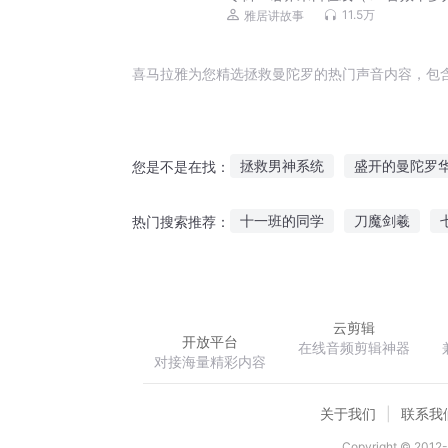
11.5万
雅居讲故事
喜马拉雅为您精选拯救曼陀罗的热门声音内容，包
拯救男神系统
盛开的曼陀罗
您是不是在找：
末世之我拯救世界
血色曼陀
十一班的同学
刀魔剑羲
热门搜索推荐：
魔神拯救世界
仙界大拯救
赛比安编年史
老奶奶的重生
云剪辑
开放平台
在线音频剪辑神器
对接海量精彩内容
关于我们
联系我
Copyright © 2012-