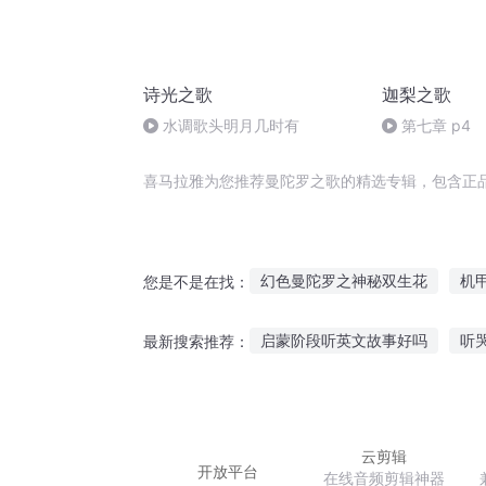
诗光之歌
迦梨之歌
水调歌头明月几时有
第七章 p4
喜马拉雅为您推荐曼陀罗之歌的精选专辑，包含正
幻色曼陀罗之神秘双生花
机
您是不是在找：
彼岸花之凄美紫黑曼陀罗
拯
启蒙阶段听英文故事好吗
听
最新搜索推荐：
盛开的曼陀罗华
风雨曼陀罗
听党讲故事活动总结
周礼出
故事很长动漫在线听
听超能
云剪辑
开放平台
在线音频剪辑神器