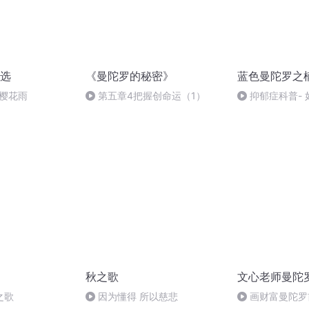
选
《曼陀罗的秘密》
蓝色曼陀罗之
-樱花雨
第五章4把握创命运（1）
抑郁症科普-
朋友亲人
秋之歌
文心老师曼陀
之歌
因为懂得 所以慈悲
画财富曼陀罗