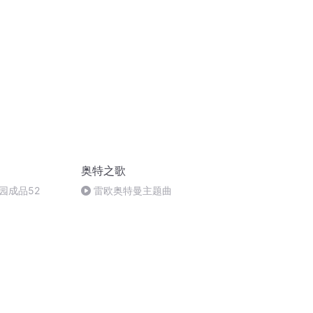
组】 第五堂课
奥特之歌
园成品52
雷欧奥特曼主题曲