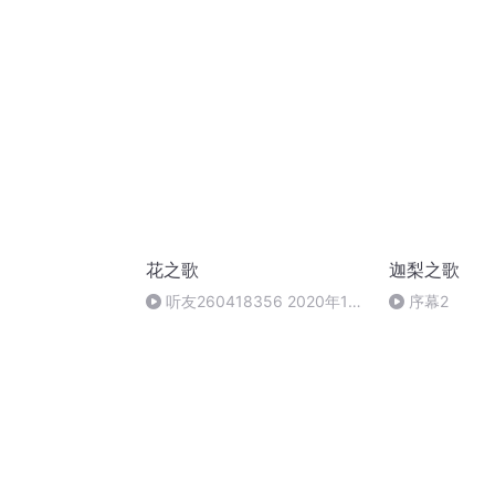
花之歌
迦梨之歌
听友260418356 2020年10
序幕2
月8日 20:08