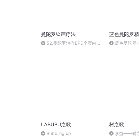
曼陀罗绘画疗法
蓝色曼陀罗精
52.曼陀罗治疗BPD个案向总
蓝色曼陀罗
结
LABUBU之歌
树之歌
Bubbling up
李益——树