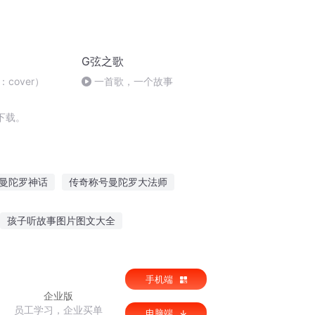
G弦之歌
cover）
一首歌，一个故事
下载。
曼陀罗神话
传奇称号曼陀罗大法师
影之因陀罗传奇
血色曼陀
曼陀罗之身
孩子听故事图片图文大全
景点听故事的好处
小野饭盒故事在线听
手机端
企业版
员工学习，企业买单
电脑端