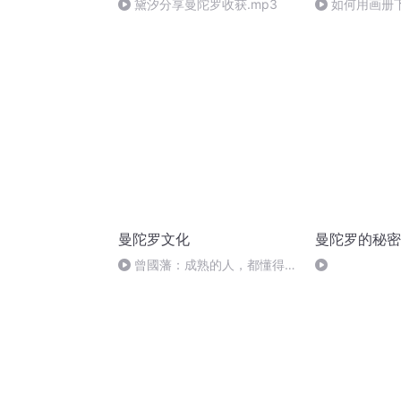
黛汐分享曼陀罗收获.mp3
如何用画册
曼陀罗文化
曼陀罗的秘密
曾國藩：成熟的人，都懂得成
全