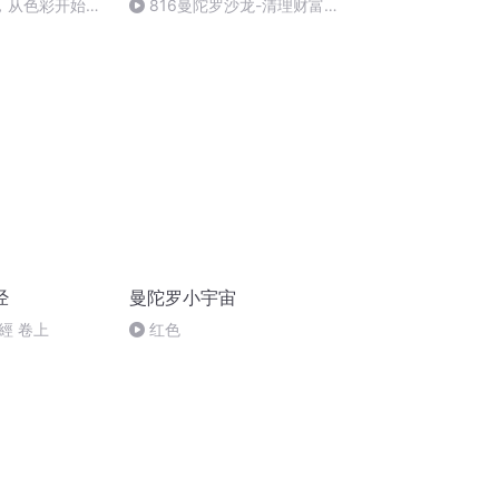
，从色彩开始
816曼陀罗沙龙-清理财富中
的不值得不配得-任静娜
经
曼陀罗小宇宙
經 卷上
红色