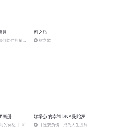
楠月
树之歌
 如何陪伴抑郁症
树之歌
罗画册
娜塔莎的幸福DNA曼陀罗
前的冥想-井师
【逆袭负债 - 成为人生胜利