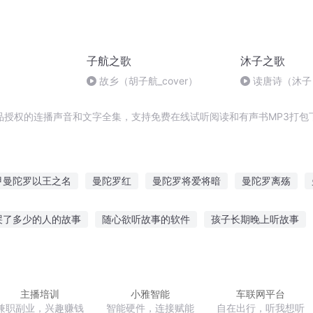
子航之歌
沐子之歌
故乡（胡子航_cover）
读唐诗（沐子：
品授权的连播声音和文字全集，支持免费在线试听阅读和有声书MP3打包
甲曼陀罗以王之名
曼陀罗红
曼陀罗将爱将暗
曼陀罗离殇
救曼陀罗
迷幻空城血色曼陀罗
陀纹星记
殇；异色曼陀
火
哭了多少的人的故事
随心欲听故事的软件
孩子长期晚上听故事
灰色曼陀罗
花开盛夏冰封曼陀罗
禁忌曼陀罗虐宠
生故事在线听
听孔子说爱情的故事
听商人故事学商业思维
逛
力故事在线听小说
听宝宝巴士趣味故事大全
少儿听故事绘本图片
主播培训
小雅智能
车联网平台
兼职副业，兴趣赚钱
智能硬件，连接赋能
自在出行，听我想听