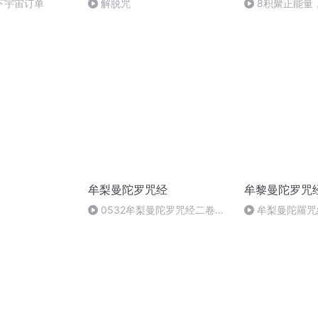
下宇宙订单
解脱咒
8积聚正能量
（下）
牟梨曼陀罗咒经
牟黎曼陀罗咒
0532牟梨曼陀罗咒经二卷
牟梨曼陀羅咒
002-005