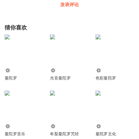
发表评论
猜你喜欢
1.01万
1.63万
3369
曼陀罗
光音曼陀罗
色彩曼陀罗
2.33万
464
3.80万
曼陀罗音乐
牟梨曼陀罗咒经
曼陀罗文化