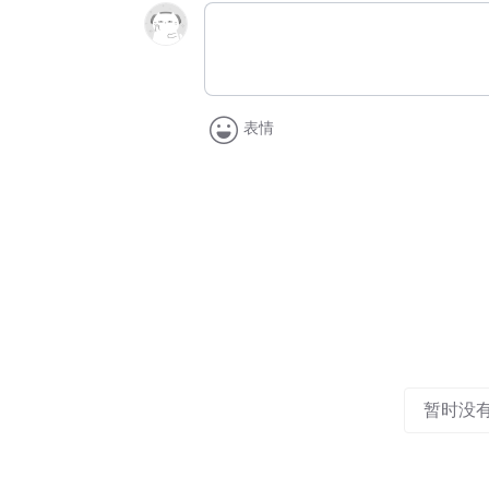
表情
暂时没