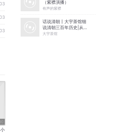
（紫襟演播）
03
有声的紫襟
03
话说清朝丨大宇茶馆细
说清朝三百年历史|从努
03
尔哈赤到末代皇帝溥仪|
大宇茶馆
康熙雍正乾隆
90
疑小