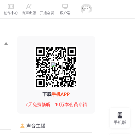
创作中心
有声出版
开通会员
客户端
下载
手机APP
7天免费畅听
10万本会员专辑
手机版
声音主播