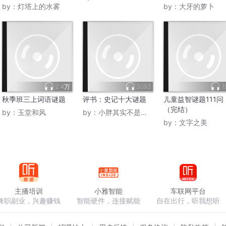
by：
灯塔上的水雾
by：
大牙的萝卜
2.4万
3393
1
秋季班三上词语谜题
评书：史记十大谜题
儿童益智谜题111问
（完结）
by：
玉堂和风
by：
小胖其实不是特别胖
by：
文字之美
主播培训
小雅智能
车联网平台
兼职副业，兴趣赚钱
智能硬件，连接赋能
自在出行，听我想听