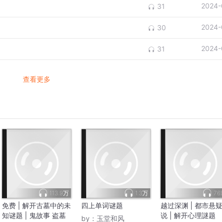
2024-
31
2024-
30
2024-
31
查看更多
113.9万
1.3万
76
免费 | 解开古墓中的未
四上单词谜题
越过深渊 | 都市悬
知谜题 | 鬼故事 盗墓
说 | 解开心理謎题
by：
玉堂和风