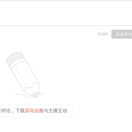
发表评
0
/
300
有评论，下载
喜马拉雅
与主播互动