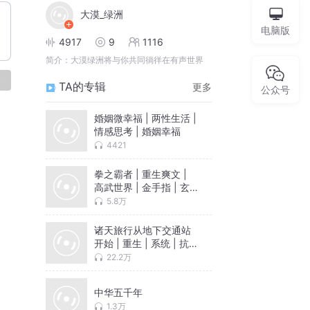
大漠_绿洲
电脑版
4917
9
1116
简介：
大漠绿洲将与你共同徜徉在有声世界
论
TA的专辑
更多
公众号
婚姻微幸福 | 两性生活 |
情感思考 | 婚姻幸福
4421
拳之霸者 | 重生爽文 |
高武世界 | 金手指 | 玄
幻
5.8万
诸天旅行从地下交通站
开始 | 重生 | 系统 | 抗
战 | 热血 | 爽文 | 轻松 |
22.2万
反套路
中华五千年
1.3万