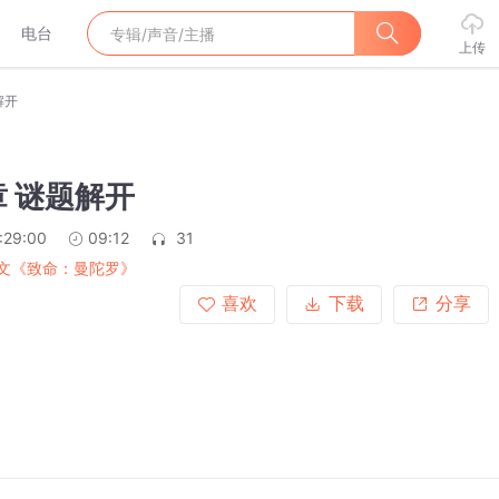
电台
上传
解开
 谜题解开
:29:00
09:12
31
爽文《致命：曼陀罗》
喜欢
下载
分享