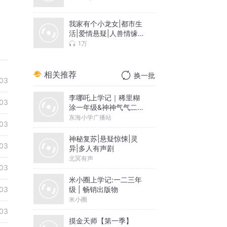
我家有个小龙女|都市生
活|爱情悬疑|人兽情缘|
重生|甜宠
1万
相关推荐
换一批
03
李哪吒上学记｜稀里糊
03
涂一年级&神神气气二年
级
东海小学广播站
03
神秘复苏|悬疑惊悚|灵
03
异|多人有声剧
北冥有声
03
米小圈上学记:一二三年
级 | 畅销出版物
03
米小圈
03
摸金天师【第一季】