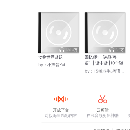
130.4万
3.3万
动物世界谜题
回忆师1：谜题(粤
语）| 谜中谜 |10个谜
by：
小声音Yui
题破解
by：
15楼老牛_粤语土著
开放平台
云剪辑
对接海量精彩内容
在线音频剪辑神器