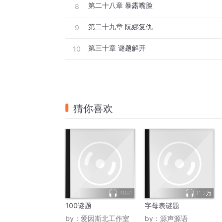
第二十八章 暴露嘴脸
8
第二十九章 阮娜复仇
9
第三十章 谜题解开
10
猜你喜欢
4891
11.2万
100谜题
字母表谜题
by：
爱因斯北工作室
by：
源声源语