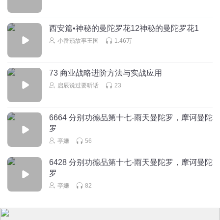
西安篇•神秘的曼陀罗花12神秘的曼陀罗花1
小番茄故事王国
1.46万
73 商业战略进阶方法与实战应用
启辰说过要听话
23
6664 分别功德品第十七-雨天曼陀罗，摩诃曼陀
罗
亭姗
56
6428 分别功德品第十七-雨天曼陀罗，摩诃曼陀
罗
亭姗
82