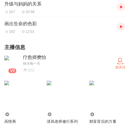
升级与妈妈的关系
167
33:56
画出生命的色彩
192
12:01
主播信息
疗愈师樊怡
快乐每一天
加关注
5252
338
218
716
高情商
清风老师修行系列
财富背后的力量