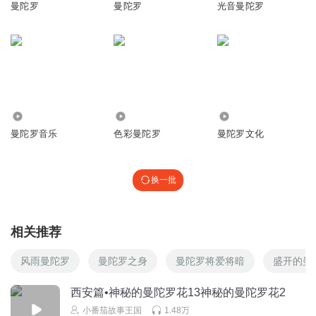
曼陀罗
曼陀罗
光音曼陀罗
2.33万
3369
3.80万
曼陀罗音乐
色彩曼陀罗
曼陀罗文化
换一批
相关推荐
风雨曼陀罗
曼陀罗之身
曼陀罗将爱将暗
盛开的曼
西安篇•神秘的曼陀罗花13神秘的曼陀罗花2
小番茄故事王国
1.48万