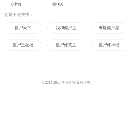
小梦辉
6万
您是不是在找：
僵尸天下
我和僵尸之王
末世僵尸星主
僵尸王在校内
僵尸修真之僵神之路
僵尸修神记
第7号当铺
僵尸尊者
这只僵尸就是我
老公是僵尸大人
这个是僵尸吗
僵尸神王
© 2014-
2026
喜马拉雅 版权所有
僵尸大帝国
僵尸小萌妻帝少你好甜
僵尸王与国王
僵尸娇妻
打打打打打僵尸
人狼僵神
僵尸大帝
大僵尸王