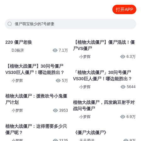
打开APP
僵尸萌宝狼少的7号娇妻
220 僵尸老狼
【植物大战僵尸】僵尸混战！僵
尸VS僵尸
DJ杨湃
7.1万
小梦辉
6.3万
【植物大战僵尸】30问号僵尸
VS30巨人僵尸！哪边能胜出？
「植物大战僵尸」30问号僵尸
VS30巨人僵尸！哪边能胜出？
小梦辉
5万
小梦辉
5644
植物大战僵尸：援救吹号小鬼僵
尸计划
植物大战僵尸，四发豌豆射手对
战问号僵尸
小梦辉
3953
小梦辉
6.9万
植物大战僵尸：这得需要多少只
僵尸呢？
《僵尸大战僵尸》
小梦辉
2125
天天爱读
9万