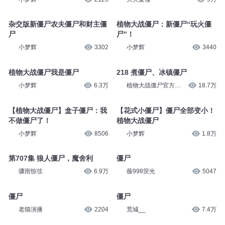
杂交版新僵尸农夫僵尸和财主僵
植物大战僵尸：新僵尸“玩火僵
尸
尸”！
小梦辉
3302
小梦辉
3440
植物大战僵尸我是僵尸
218 煮僵尸、冰镇僵尸
小梦辉
6.3万
植物大战僵尸官方世
18.7万
界
【植物大战僵尸】盒子僵尸：我
【花式小僵尸】僵尸全部变小！
不做僵尸了！
植物大战僵尸
小梦辉
8506
小梦辉
1.8万
第707集 狼人僵尸，魔舍利
僵尸
骤雨惊弦
6.9万
薇998荧光
5047
僵尸
僵尸
老猫演播
2204
荒城__
7.4万