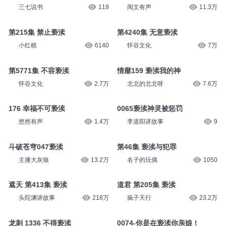
三七说书
119
阅文有声
11.3万
第215集 禁止亵渎
第4240集 无意亵渎
小红棋
6140
怀谷文化
7万
第5771集 不容亵渎
情靡159 亵渎我的神
怀谷文化
2.7万
北北的北北呀
7.6万
176 幸福不可亵渎
0065亵渎神灵被惩罚
悠然有声
1.4万
李道阳讲故事
9
斗破苍穹047亵渎
第46集 亵渎与犯罪
主播大灰狼
13.2万
名子的玩偶
1050
遮天 第413集 亵渎
道君 第205集 亵渎
头陀渊讲故事
218万
疯子天行
23.2万
龙刺 1336 不得亵渎
0074-你是在亵渎你亲娘！