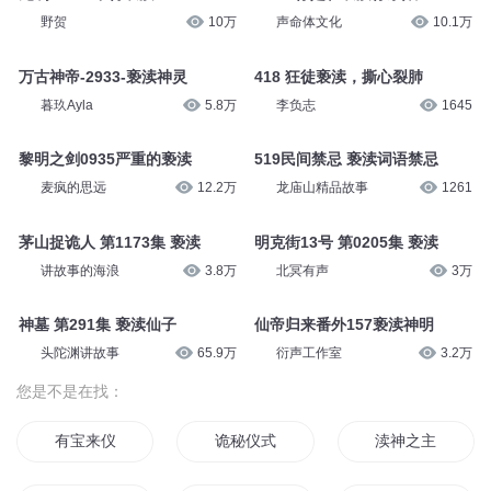
野贺
10万
声命体文化
10.1万
万古神帝-2933-亵渎神灵
418 狂徒亵渎，撕心裂肺
暮玖Ayla
5.8万
李负志
1645
黎明之剑0935严重的亵渎
519民间禁忌 亵渎词语禁忌
麦疯的思远
12.2万
龙庙山精品故事
1261
茅山捉诡人 第1173集 亵渎
明克街13号 第0205集 亵渎
讲故事的海浪
3.8万
北冥有声
3万
神墓 第291集 亵渎仙子
仙帝归来番外157亵渎神明
头陀渊讲故事
65.9万
衍声工作室
3.2万
您是不是在找：
有宝来仪
诡秘仪式
渎神之主