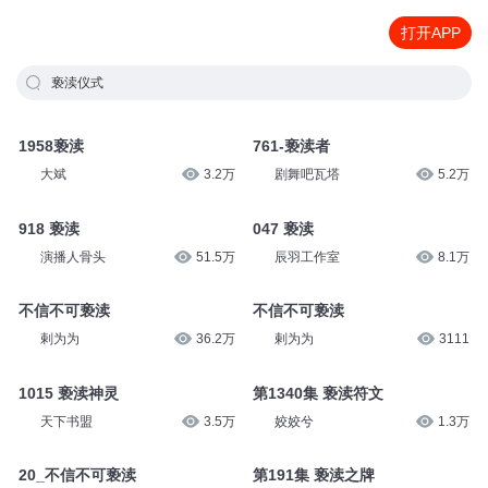
打开APP
亵渎仪式
1958亵渎
761-亵渎者
大斌
3.2万
剧舞吧瓦塔
5.2万
918 亵渎
047 亵渎
演播人骨头
51.5万
辰羽工作室
8.1万
不信不可亵渎
不信不可亵渎
剌为为
36.2万
剌为为
3111
1015 亵渎神灵
第1340集 亵渎符文
天下书盟
3.5万
姣姣兮
1.3万
20_不信不可亵渎
第191集 亵渎之牌