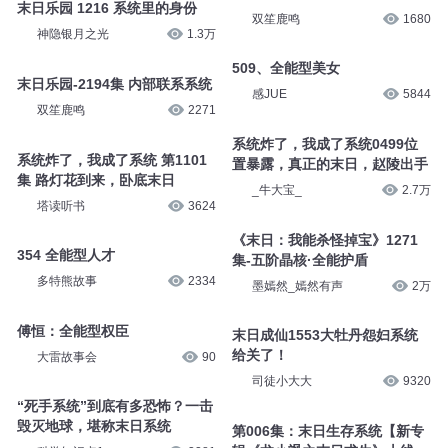
末日乐园 1216 系统里的身份
双笙鹿鸣
1680
神隐银月之光
1.3万
509、全能型美女
末日乐园-2194集 内部联系系统
感JUE
5844
双笙鹿鸣
2271
系统炸了，我成了系统0499位
系统炸了，我成了系统 第1101
置暴露，真正的末日，赵陵出手
集 路灯花到来，卧底末日
_牛大宝_
2.7万
塔读听书
3624
《末日：我能杀怪掉宝》1271
354 全能型人才
集-五阶晶核·全能护盾
多特熊故事
2334
墨嫣然_嫣然有声
2万
傅恒：全能型权臣
末日成仙1553大牡丹怨妇系统
给关了！
大雷故事会
90
司徒小大大
9320
“死手系统”到底有多恐怖？一击
毁灭地球，堪称末日系统
第006集：末日生存系统【新专