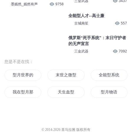
三金武器
3437
墨嫣然_嫣然有声
9758
全能型人才--高士廉
古城南笙
557
俄罗斯“死手系统”：末日守护者
的无声宣言
三金武器
7092
您是不是在找：
型月世界的快递员
末世之微型帝国
全能型系统
我在型月那些年
天生血型
型月物语
我型月秦始皇
从型月开始的魔女之夜
大帝造型师
我想在型月混日子
型月的狂想
型月世界的怪物
© 2014-
2026
喜马拉雅 版权所有