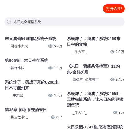
打开APP
末日之全能型系统
末日成仙565幽默系统子系统
系统炸了，我成了系统0456末
日中的食物
司徒小大大
5.7万
_牛大宝_
2.9万
第006集：末日生存系统
《末日：我能杀怪掉宝》1134
神奇小队
1.1万
集-全能护盾
墨嫣然_嫣然有声
2.4万
系统炸了，我成了系统0288末
日不可能到来
系统炸了，我成了系统0455叶
_牛大宝_
4.1万
天牌虫族系统，让末日来的更猛
烈些吧
第35章 排水系统的末日
_牛大宝_
3万
风云故事汇
217
末日乐园-1747集 恶有恶报系统