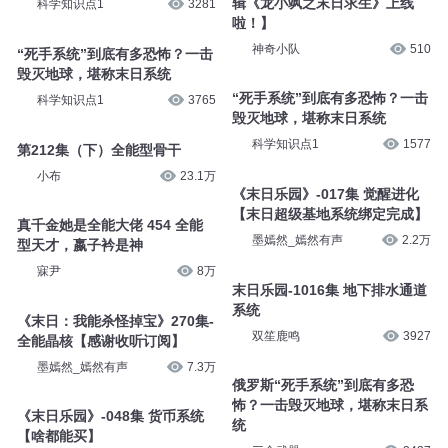
辑《龙小飒之末日求生》上线
科学知识点1
3281
啦！】
神奇小队
510
“死手系统”到底有多恐怖？一击
毁灭地球，堪称末日系统
“死手系统”到底有多恐怖？一击
科学知识点1
3765
毁灭地球，堪称末日系统
科学知识点1
1577
第212集（下）全能型骨干
小布
23.1万
《末日乐园》-017集 觉醒进化
【末日超级基地系统绑定完成】
真千金她是全能大佬 454 全能
墨嫣然_嫣然有声
2.2万
型天才，嬴子衿是神
寐尹
8万
末日乐园-1016集 地下排水通道
系统
《末日：我能杀怪掉宝》270集-
双笙鹿鸣
3927
全能晶核【感谢收听订阅】
墨嫣然_嫣然有声
7.3万
俄罗斯“死手系统”到底有多恐
怖？一击毁灭地球，堪称末日系
《末日乐园》-048集 货币系统
统
【啥都能买】