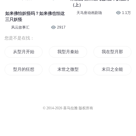
（上）
天马座动画剧场
1.1万
如来佛怕妖怪吗？如来佛也怕这
三只妖怪
风云故事汇
2917
您是不是在找：
从型月开始的魔女之夜
我型月秦始皇
我在型月那些年
型月的狂想
末世之微型帝国
末日之全能型系统
大型妖怪现场
全能型系统
型月世界的快递员
我想在型月混日子
大帝造型师
型月世界的华夏并
© 2014-
2026
喜马拉雅 版权所有
型月物语
天生血型
黑魂型月