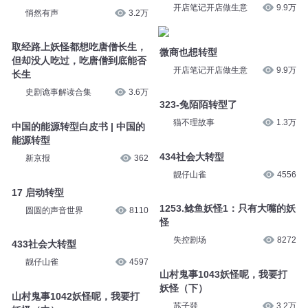
开店笔记开店做生意
9.9万
悄然有声
3.2万
取经路上妖怪都想吃唐僧长生，
微商也想转型
但却没人吃过，吃唐僧到底能否
开店笔记开店做生意
9.9万
长生
史剧诡事解读合集
3.6万
323-兔陌陌转型了
猫不理故事
1.3万
中国的能源转型白皮书 | 中国的
能源转型
434社会大转型
新京报
362
靓仔山雀
4556
17 启动转型
1253.鲶鱼妖怪1：只有大嘴的妖
圆圆的声音世界
8110
怪
失控剧场
8272
433社会大转型
靓仔山雀
4597
山村鬼事1043妖怪呢，我要打
妖怪（下）
山村鬼事1042妖怪呢，我要打
苏子燚
3.2万