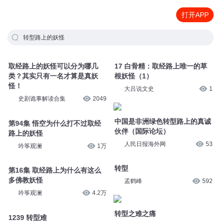
打开APP
转型路上的妖怪
取经路上的妖怪可以分为哪几
17 白骨精：取经路上唯一的草
类？其实只有一名才算是真妖
根妖怪（1）
怪！
大吕说文史
1
史剧诡事解读合集
2049
中国是非洲绿色转型路上的真诚
第94集 悟空为什么打不过取经
伙伴（国际论坛）
路上的妖怪
人民日报海外网
53
吟筝观澜
1万
转型
第16集 取经路上为什么有这么
多佛教妖怪
孟鹤峰
592
吟筝观澜
4.2万
转型之难之痛
1239 转型难