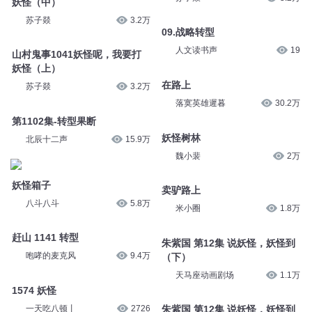
妖怪（中）
苏子燚
3.2万
09.战略转型
人文读书声
19
山村鬼事1041妖怪呢，我要打
妖怪（上）
在路上
苏子燚
3.2万
落寞英雄遲暮
30.2万
第1102集-转型果断
妖怪树林
北辰十二声
15.9万
魏小裴
2万
妖怪箱子
卖驴路上
八斗八斗
5.8万
米小圈
1.8万
赶山 1141 转型
朱紫国 第12集 说妖怪，妖怪到
咆哮的麦克风
9.4万
（下）
天马座动画剧场
1.1万
1574 妖怪
一天吃八顿丨
2726
朱紫国 第12集 说妖怪，妖怪到