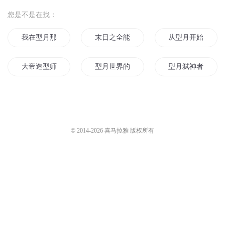
您是不是在找：
我在型月那些年
末日之全能型系统
从型月开始的魔女
大帝造型师
型月世界的华夏并不可爱
型月弑神者
天生血型
美女造型师先婚后爱
末世之微型帝国
神级造型师
转型路上的妖怪
我想在型月混日子
© 2014-
2026
喜马拉雅 版权所有
我型月秦始皇
美型恶男在我家
我创造了型月世界
全能型系统
型月物语
型月的狂想
穿书总裁你别凹造型了
型月龙王