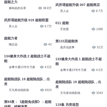
超能之力
武所谓超能升级 007 超能商店
奏响岚的乐章
38.8万
异人众
6.7万
武所谓超能升级 019 超能联盟
011 超能
异人众
6.7万
艺初晨
1380
超能力者
第131回超能侠
嗨志远
43
嘉庆说故事
31万
134健身大作战 2 超能战士不超
133健身大作战 1 超能战士不超
能
能
金鹰卡通23号牛乃唐
4.5万
金鹰卡通23号牛乃唐
4.5万
超能陆战队 19 超能陆战队，出
超能陆战队 19 超能陆战队，出
发
发
天马座动画剧场
6323
天马座动画剧场
3343
第94夜：《超能兔侦探》：超能
119集 另类造型
侦探，破解迷案