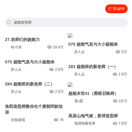
打开APP
超能造型师
27.老师们的超能力
070 超能气息与大小超能体
哈小浪
18.4万
异人众
5万
070 超能气息与大小超能体
283 超能班的新老师（一）
异人众
2.8万
异人众
2.9万
284 超能班的新老师（二）
异人众
2.8万
超能末世41（黑暗召唤师）
蛋s蛋
1672
洛阳造型师教你化个唐朝同款妆
容
高原山地气候，星球造型师
封面新闻
76
地理狗看世界
7.9万