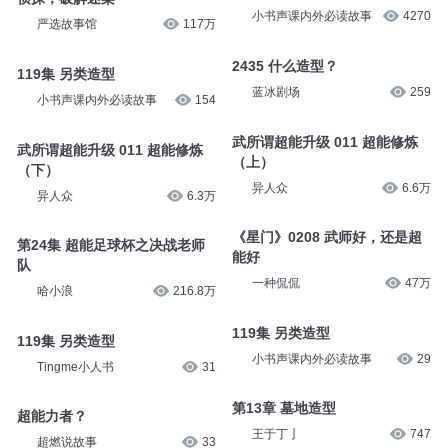
小书声课内外必读故事
4270
严选故事馆
117万
2435 什么造型？
119集 另类造型
蓝冰剧场
259
小书声课内外必读故事
154
武所谓超能升级 011 超能修炼
武所谓超能升级 011 超能修炼
（上）
（下）
异人众
6.6万
异人众
6.3万
《星门》0208 武师好，还是超
第24集 超能足球杯之决战老师
能好
队
一种侃侃
47万
哈小浪
216.8万
119集 另类造型
119集 另类造型
小书声课内外必读故事
29
Tingme小人书
31
第13章 墓地造型
超能力者？
王于丁亅
747
超燃说故事
33