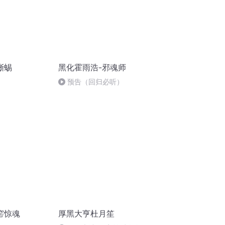
蜥蜴
黑化霍雨浩-邪魂师
预告（回归必听）
窑惊魂
厚黑大亨杜月笙