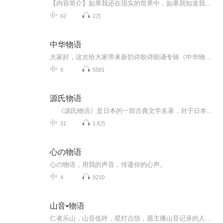
【内容简介】如果我还在现实的世界中，如果我知道我本应身处的地方，如果周围的一切是熟悉的，那么，就算我看不到，也无所谓。但现在我不在现实的世界中，所以那些种种存在于我记忆中的东西自然杳无踪迹。在这个我不知道是怎么来的、何时来到的小镇里，周...
62
1万
中华物语
大家好，这次给大家带来新韵诗歌诗朗诵专辑《中华物语》。专辑主要内容为诗歌朗诵，诗歌作者美月冷霜《中华物语》系列有声新韵诗集，包含昆虫、动物、生态、花鸟、地球、水族，花间、鸟类等系列，围绕生活图景展现诗歌魅力。全篇以28字标准新诗描摹万物，...
9
5581
源氏物语
《源氏物语》是日本的一部古典文学名著，对于日本文学的发展产生过巨大的影响，是日本古典文学的高峰，被誉为日本的红楼梦。在日本开启了“物哀”的时代。作品的成书年代一般认为是在1001年至1008年间，是世界上最早的长篇小说。小说描写了日本平安...
31
1.6万
心の物语
心の物语，用我的声音，传递你的心声。
4
9210
山音•物语
仁者乐山，山音低吟，星灯点悟，愿主播山音记录的人生感悟能够伴您在繁忙的工作和学习之余，找到一个聆听的空间，徜徉其中，获得更多智慧的启迪，添彩美好人生。