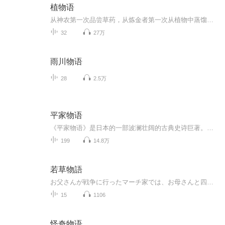
植物语
从神农第一次品尝草药，从炼金者第一次从植物中蒸馏出精油，人类与植物的故事就这样缓缓拉开了序幕。 在随后的数千年里，薰衣草、薄荷、柠檬草、茶树、玫瑰……植物们散发着各自的芬芳，默默推动着人类的历史，凝结出一个又一个令人动容的美妙史诗。当人类享受着现代生活的便利和高效时，是否会突然回眸，去发现脚边的星星点点原来曾是那样的伟大。
32
27万
雨川物语
28
2.5万
平家物语
《平家物语》是日本的一部波澜壮阔的古典史诗巨著。如果将《源氏物语》比作《红楼梦》的话，那么波澜壮阔、气势恢宏的《平家物语》则可比作《三国演义》。这两大名著一文一武，并列为日本古典文学双璧，千百年来双峰并峙于日本文坛，互相辉映，光耀万代。 12世纪末，平安王朝已走到了尾声，天皇与贵族掌握实权的中央集权制日益衰落，拥有领地和私人武装的封建武士集团全面抬头。源氏和平家作为在朝廷和地方都握有重权的两大武士集团，因盘根错节的复杂恩怨，以及对统治权力的觊觎，终于在公元1156年至1185年爆发了激烈的战争。《平家物语》以史书编年体为主轴，站在平家的角度，详细叙述了源氏和平家争夺权力的全过程。
199
14.8万
若草物語
お父さんが戦争に行ったマーチ家では、お母さんと四人姉妹が、留守を守っています。貧しくても、明るく、心の暖かいマーチ家の、この四人姉妹に、色々なことが起こります...そして、お父さんは無事に戻って来るのでしょう。
15
1106
怪奇物语