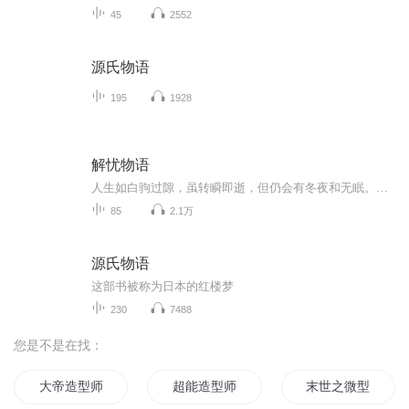
45
2552
源氏物语
195
1928
解忧物语
人生如白驹过隙，虽转瞬即逝，但仍会有冬夜和无眠。漫漫人生，总会有一 些人，让我们记挂于心；总会有一段情，让我们久久不能释怀；总会有一些 事，让我们悲喜交加。再风光的人，背后也有寒凉苦楚；再幸福的人，内心 也有无奈难处。生活，没有模板，只需心灯一盏，如果我们的心里有一盏灯，一盏爱的灯， 一盏善的灯，一盏希望的灯，一盏梦想的灯，一盏信念的灯，我们的内心还 会是一片黑暗吗？...
85
2.1万
源氏物语
这部书被称为日本的红楼梦
230
7488
您是不是在找：
大帝造型师
超能造型师
末世之微型帝国