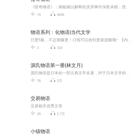
《怪奇物语》：揭秘难以解释的灵异事件深夜未眠，怪谈缠绕。《怪奇物语》为您精选来自全国各地的真实灵异故事，从古老传说到现代奇闻，带您领略那些无法用科学解释的诡异事件。当黑暗降临，请锁好门窗，戴上耳机，让我们带您走进这些令人不寒而栗的故事里...
74
4695
物语系列：化物语|当代文学
日更5集，不定期爆更！订阅可以收到更新提醒哦~ 【内容简介】 在一个梦想与挑战并存的时代，小明，一位心怀武学巅峰梦想的热血青年，偶遇隐世大侠张三丰，揭开了一段传奇修炼之旅。而小红，智慧与美貌并重，对科学有着无尽渴望的少女，誓要以科技照亮未来...
3
318
源氏物语第一册(林文月)
源氏物语是日本的一部古典文学名著，对于日本文学的发展产生过巨大的影响，是日本古典文学的高峰，被誉为日本的红楼梦。在日本开启了“物哀”的时代。作品的成书年代一般认为是在1001年至1008年间，是世界上最早的长篇小说。小说描写了日本平安时代的风貌...
78
3万
交易物语
交易相关优秀文章
29
1.7万
小镇物语