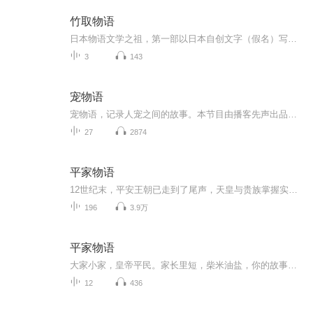
竹取物语
日本物语文学之祖，第一部以日本自创文字（假名）写成的文学作品。
3
143
宠物语
宠物语，记录人宠之间的故事。本节目由播客先声出品，每周五22点更新宠物语第二季主题——“与宠物告别”，在这个主题下，我们想收集与聆听那些真实而感人的，与宠物告别的故事，以及珍视与宠物共度的，美好时光的心声。如果你想听到更多人宠之间的真实故...
27
2874
平家物语
12世纪末，平安王朝已走到了尾声，天皇与贵族掌握实权的中央集权制日益衰落，拥有领地和私人武装的封建武士集团全面抬头。源氏和平家作为在朝廷和地方都握有重权的两大武士集团，因盘根错节的复杂恩怨，以及对统治权力的觊觎，终于在公元1156年至1185年爆发了激烈的战争。《平家物语》以史书编年体为主轴，站在平家的角度，详细叙述了源氏和平家争夺权力的全过程。 《平家物语》全景式地展现日本中世纪战焰滔天的豪壮场面，更因其极高的文学、历史、思想价值，被日本文学史家誉为“民族的英雄叙事诗”、“镰仓文学的最高成就”、“日本的国民文学”。它的问世，不但将军记物语推向了高峰，更是日本文学史上的一次重大变革，是日本古典文学发展到新阶段的重要标志，具有里程碑式的划时代意义。 作为一部长篇史诗巨著，《平家物语》版本众多，其中13卷本是公认的通行本，约在1201年至1221年这段时间初步成形，然后不断得到补充完善，流传至今。全书的内容大致可分为四部分： 1～5卷讲述平忠盛发迹，由武将擢升为朝廷重臣。后来其子平清盛当上太政大臣，平家满门荣华，显赫一时，令世人钦羡赞叹。但平家在掌权之后，迅速腐化堕落，骄奢霸道、为所欲为，上不敬天皇、下不恤百姓，破坏佛法、凌夷朝威，恶事做尽做绝，引来朝野上下极大不满。法皇和旧贵族密谋倒平，但因事机不密而失败。 6～8卷讲述平清盛因热病辞世，由于长子平重盛已先于他死去，只好由资质平庸的三子平宗盛继承家业。平宗盛的魄力和才干远不及父兄，更缺乏强悍的个性，无力应付此起彼伏的反乱，平家开始盛极而衰。这时身负血海深恨的各地源氏后裔，经过多年积蓄力量，蜂起举事。除镰仓源赖朝外，有“旭将军”美誉的木曾义仲也在北陆崛起，起兵讨平，以风卷残云之势率先攻入京都，迫使平家举族撤往西国。 9～11卷讲述志得意满的木曾义仲，俨然以为天下在握，于是骄横粗暴、飞扬跋扈，在京中胡作非为，民心丧尽。镰仓源赖朝趁机命令弟弟源范赖、源义经讨伐义仲。义仲众叛亲离，迅速败亡。全书的重点由此转向被视为战神的源义经身上。义经进京后，受到了后白河法皇的信赖，奉命进击平家。他一路势如破竹，一之谷合战、屋岛合战，屡战屡胜，直逼平家盘踞的大本营。鼙鼓雷响，雅乐无用。颓废腐朽的平家完全无力抵抗，最后坛之浦化为修罗炼狱，海为血染、地为尸覆，幼帝安德天皇投海，平家全族败亡。源氏从此独揽朝政，日本进入幕府时代。但源义经也因为功高震主，受到源赖朝的猜忌，不得不远遁避祸。 12～13卷作为结尾，讲述源赖朝为绝后患，如何搜捕残害平家血脉；以及安德天皇生母建礼门院在绝望中出家为尼，最后于大原寂光院中了却余生。
196
3.9万
平家物语
大家小家，皇帝平民。家长里短，柴米油盐，你的故事，他的故事，皆由生活萃取。期待从中得到一些启发。
12
436