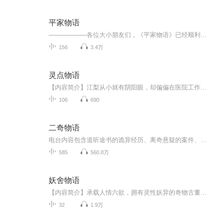
平家物语
——————各位大小朋友们，《平家物语》已经顺利完结撒花，欢迎移步《丰臣家族》每周五下午快乐更新中——“祗园精舍之钟声 有诸信无常之响婆罗双树之花色 显盛者必衰之理骄奢者不得永恒 仿佛春宵一梦跋扈者终遭夷灭恰如风前微尘 ”——《平家物语·卷首》
156
3.4万
灵点物语
【内容简介】江梨从小就有阴阳眼，却偏偏在医院工作，于是每天除了睡眠不足以外就是被吓得魂飞魄散，原本以为这一切在遇见他们之后会好转，可他们的特殊身份却另江梨一次又一次陷入新的麻烦…【作者/主播】作者：反派先生主播：栩声【购买须知】1、本作品...
106
690
二奇物语
电台内容包含道听途书的诡异经历、离奇悬疑的案件、奇人奇事的事件和侃天侃地的杂谈
585
560.8万
妖舍物语
【内容简介】承载人情六欲，拥有灵性妖异的奇物古董；佩一卷青竹简，悠然不知度过多少年的神秘店长；一名活泼生气、打扮奇异的猫眼少年；一间沧桑古朴，只待有缘人走入的古老店铺……这便是妖舍。它曾现身于城市繁华热闹之处，也曾在红尘寂静清冷之地开门...
32
1.9万