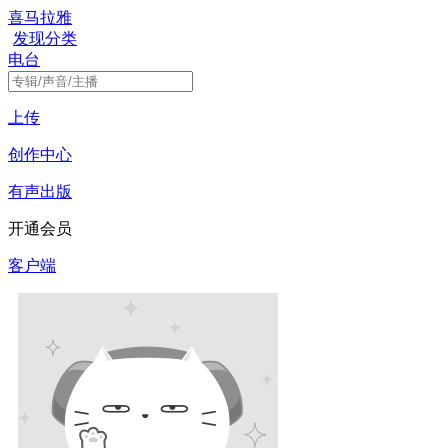
喜马拉雅
发现
分类
电台
上传
创作中心
有声出版
开通会员
客户端