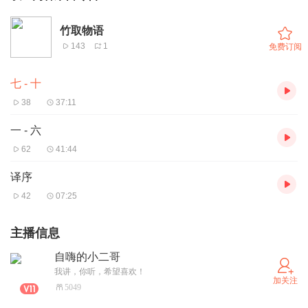
竹取物语
143
1
免费订阅
七 - 十
38
37:11
一 - 六
62
41:44
译序
42
07:25
主播信息
自嗨的小二哥
我讲，你听，希望喜欢！
加关注
5049