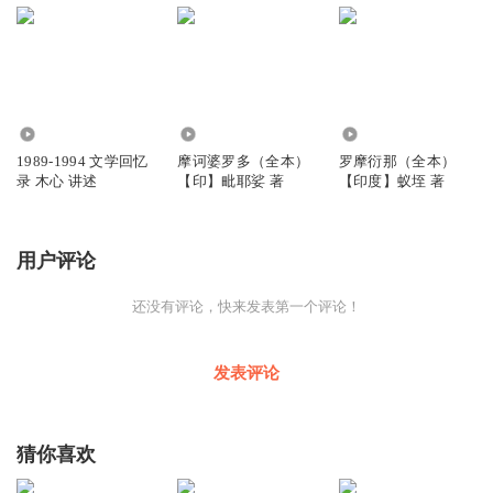
5152
5.47万
617
1989-1994 文学回忆
摩诃婆罗多（全本）
罗摩衍那（全本）
录 木心 讲述
【印】毗耶娑 著
【印度】蚁垤 著
用户评论
还没有评论，快来发表第一个评论！
发表评论
猜你喜欢