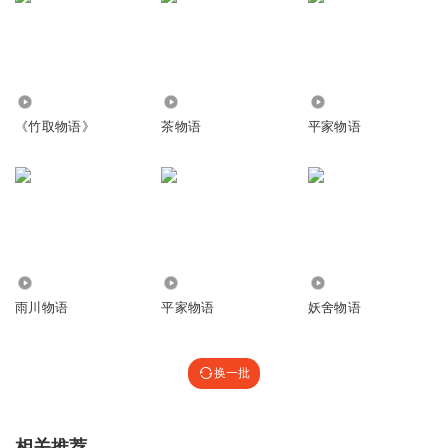
6812
1652
3.47万
《竹取物语》
茶物语
平家物语
2.55万
14.85万
1.97万
雨川物语
平家物语
妖舍物语
换一批
相关推荐