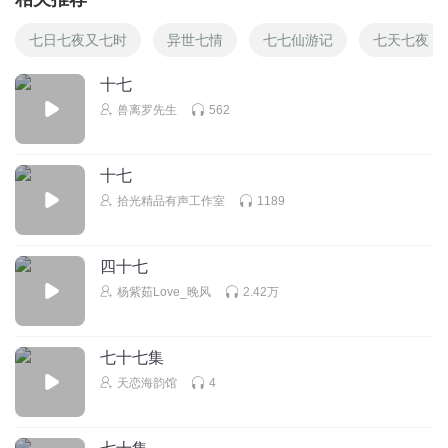
七日七夜又七时
异世七情
七七仙游记
七天七夜
十七
兽离罗先生
562
十七
拾光精品有声工作室
1189
四十七
杨紫茹Love_晚风
2.42万
七十七集
天恋海韵馆
4