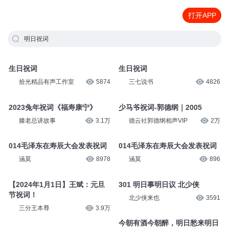
打开APP
明日祝词
生日祝词
生日祝词
拾光精品有声工作室
5874
三七说书
4826
2023兔年祝词《福寿康宁》
少马爷祝词-郭德纲｜2005
滕老总讲故事
3.1万
德云社郭德纲相声VIP
2万
014毛泽东在寿辰大会发表祝词
014毛泽东在寿辰大会发表祝词
涵莫
8978
涵莫
896
【2024年1月1日】王斌：元旦
301 明日事明日议 北少侠
节祝词！
北少侠来也
3591
三分王本尊
3.9万
今朝有酒今朝醉，明日愁来明日