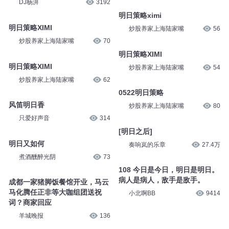
DJ杨湃
3192
明日策略ximi
明日策略XIMI
炒股养家上海陆家嘴
56
炒股养家上海陆家嘴
70
明日策略XIMI
明日策略XIMI
炒股养家上海陆家嘴
54
炒股养家上海陆家嘴
62
0522明日策略
风笛明日香
炒股养家上海陆家嘴
80
只爱好声音
314
[明日之后]
明日又如何
奏响岚的乐章
27.4万
煮酒醺醉光阴
73
108 今日是今日，明日是明日。
病人是病人，敌手是敌手。
成都一家猪脚饭餐馆开业，马云
马化腾任正非等大咖组团送祝
小北啊BB
9414
词？商家回应
羊城晚报
136