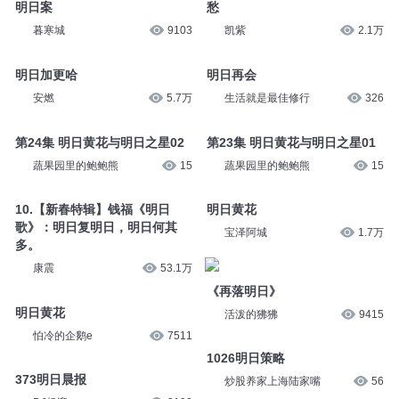
明日案
愁
暮寒城
9103
凯紫
2.1万
明日加更哈
明日再会
安燃
5.7万
生活就是最佳修行
326
第24集 明日黄花与明日之星02
第23集 明日黄花与明日之星01
蔬果园里的鲍鲍熊
15
蔬果园里的鲍鲍熊
15
10.【新春特辑】钱福《明日
明日黄花
歌》：明日复明日，明日何其
宝泽阿城
1.7万
多。
康震
53.1万
《再落明日》
明日黄花
活泼的狒狒
9415
怕冷的企鹅e
7511
1026明日策略
373明日晨报
炒股养家上海陆家嘴
56