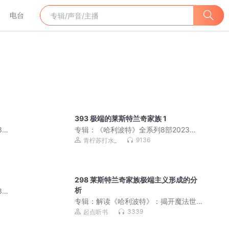
电台
393 极端的莱斯特兰奇家族 1
3全
专辑：
《哈利波特》全系列8部2023全
 |
新解读：揭开霍格沃茨魔法世界的秘密 |
9136
青柠苏打水_
含神奇动物在哪里
298 莱斯特兰奇家族极端主义形成的分
析
3全
 |
专辑：
解读《哈利波特》：揭开魔法世
界的100个秘密
3339
起点听书