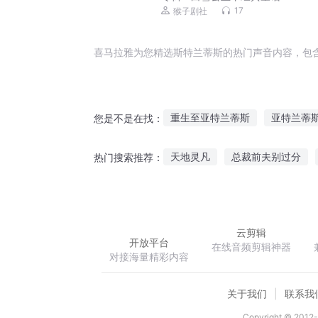
17
猴子剧社
喜马拉雅为您精选斯特兰蒂斯的热门声音内容，包
重生至亚特兰蒂斯
亚特兰蒂
您是不是在找：
我来自亚特兰蒂斯
亚特兰蒂
天地灵凡
总裁前夫别过分
热门搜索推荐：
星空之城亚特兰蒂斯
阿特兰
前辈的伟业
隐婚盛宠总裁大
云剪辑
开放平台
在线音频剪辑神器
对接海量精彩内容
关于我们
联系我
Copyright © 2012-