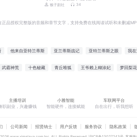
34
猴子剧社
含正品授权完整版的音频和章节文字，支持免费在线阅读试听和未删减MP
斯
他来自亚特兰蒂斯
亚兰蒂斯战记
亚特兰蒂斯之眼
我在
斯传奇
神域亚特兰蒂斯
亚特兰蒂斯的旅者
末日亚特兰蒂斯
武霸神荒
十色秘藏
青丘唯狐
王爷赖上糊涂妃
梦回梨花
帝斯
情惑亚特兰蒂斯
亚特兰蒂斯之谜
亚特兰蒂斯之眸
亚
人深深爱
谁言爱情有尽头墨清尘沈默言
九天之上有神明
特种
主播培训
小雅智能
车联网平台
兼职副业，兴趣赚钱
智能硬件，连接赋能
自在出行，听我想听
们
公司新闻
招贤纳士
用户反馈
服务协议
隐私政策
2026
www.ximalaya.com lnc. ALL Rights Reserved
沪ICP备13027243号
客服热线