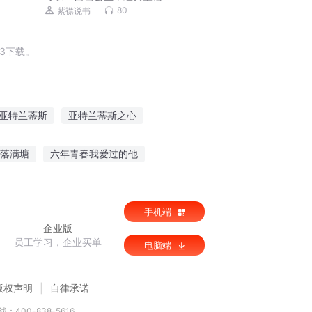
80
紫襟说书
3下载。
亚特兰蒂斯
亚特兰蒂斯之心
爱上亚特兰蒂斯
风行兰蒂斯
落满塘
六年青春我爱过的他
特兰蒂斯天道无情
俑兵
花开花谢在江湖
剑当如人生
手机端
企业版
员工学习，企业买单
电脑端
版权声明
自律承诺
：400-838-5616