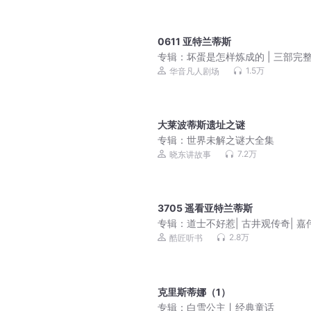
0611 亚特兰蒂斯
专辑：
坏蛋是怎样炼成的 | 三部完
集，桑梓演绎谢文东
1.5万
华音凡人剧场
大莱波蒂斯遗址之谜
专辑：
世界未解之谜大全集
7.2万
晓东讲故事
3705 遥看亚特兰蒂斯
专辑：
道士不好惹| 古井观传奇| 嘉
播| 紫袍道士绝代道人
2.8万
酷匠听书
克里斯蒂娜（1）
专辑：
白雪公主丨经典童话