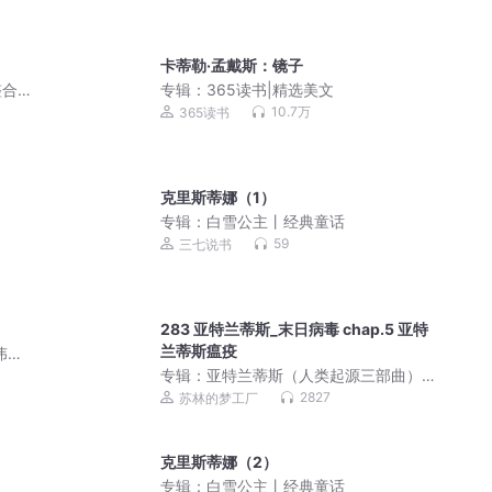
卡蒂勒·孟戴斯：镜子
整合
专辑：
365读书|精选美文
10.7万
365读书
克里斯蒂娜（1）
专辑：
白雪公主丨经典童话
59
三七说书
283 亚特兰蒂斯_末日病毒 chap.5 亚特
兰蒂斯瘟疫
伟演
专辑：
亚特兰蒂斯（人类起源三部曲）|
刘慈欣/陈浩基力荐科幻巨作
2827
苏林的梦工厂
克里斯蒂娜（2）
专辑：
白雪公主丨经典童话