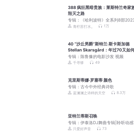
388 疯狂黑暗贵族：莱斯特兰奇家
毁灭之路
专辑：
《哈利波特》全系列8部202
新解读：揭开霍格沃茨魔法世界的秘密
1万
青柠苏打水_
含神奇动物在哪里
40 “沙丘男爵”斯特兰·斯卡斯加德
Stellan Skarsgård：年过70又如
专辑：
陈鲁豫的电影沙发 视频
49
千寻驿
克里斯蒂娜·罗塞蒂 颜色
专辑：
古今中外经典诗歌
8.3万
蓝澜澜之诗样的天空
亚特兰蒂斯召唤
专辑：
伊泰洛DJ舞曲专辑|聆听动感
奏|
73
只爱好声音