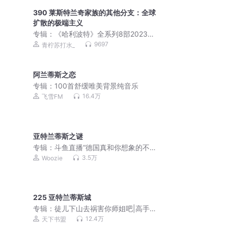
390 莱斯特兰奇家族的其他分支：全球
扩散的极端主义
专辑：
《哈利波特》全系列8部2023全
新解读：揭开霍格沃茨魔法世界的秘密 |
9697
青柠苏打水_
含神奇动物在哪里
阿兰蒂斯之恋
专辑：
100首舒缓唯美背景纯音乐
16.4万
飞雪FM
亚特兰蒂斯之谜
专辑：
斗鱼直播“德国真和你想象的不一
样”专题系列录音
3.5万
Woozie
225 亚特兰蒂斯城
专辑：
徒儿下山去祸害你师姐吧|高手下
山，我有九个无敌师父
12.4万
天下书盟