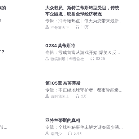
族的
大众裁员、斯特兰蒂斯转型受阻，传统
车企困境，映射全球经济状况
3全
专辑：
冲哥瞰热点 | 每天为您带来最新
 |
热点解析
1.1万
冲哥瞰天下
0284 莫蒂斯特
何？
专辑：
亏成首富从游戏开始|爆笑＆反套
路|动漫同期|多人剧
8325
狼笑剧场丨华音剧社
第105章 奈芙蒂斯
专辑：
不正经地球守护者 | 都市异能爆
笑文 |爆笑解压 |闰土剧社
2万
请叫我闰土
亚特兰蒂斯的真相
节
专辑：
全球神秘事件未解之谜秦四少演
播
5.4万
秦四少