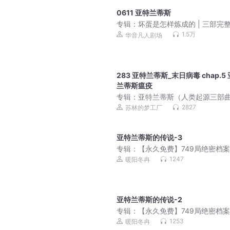
0611 亚特兰蒂斯
专辑：
坏蛋是怎样炼成的 | 三部完
集，桑梓演绎谢文东
1.5万
华音凡人剧场
283 亚特兰蒂斯_末日病毒 chap.5
兰蒂斯瘟疫
专辑：
亚特兰蒂斯（人类起源三部曲
刘慈欣/陈浩基力荐科幻巨作
2827
苏林的梦工厂
亚特兰蒂斯的传说-3
专辑：
【永久免费】749局绝密档案
实灵异事件|超自然
1247
暖阳冬冉
亚特兰蒂斯的传说-2
专辑：
【永久免费】749局绝密档案
实灵异事件|超自然
1253
暖阳冬冉