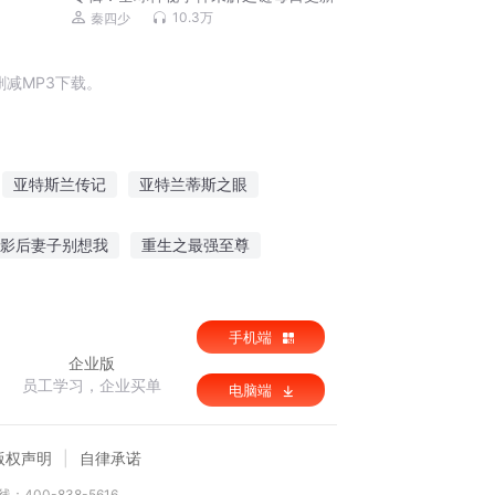
10.3万
秦四少
减MP3下载。
亚特斯兰传记
亚特兰蒂斯之眼
亚特兰蒂斯
斯特兰蒂斯
影后妻子别想我
重生之最强至尊
兰蒂斯战记
度纵横
手机端
企业版
员工学习，企业买单
电脑端
版权声明
自律承诺
：400-838-5616