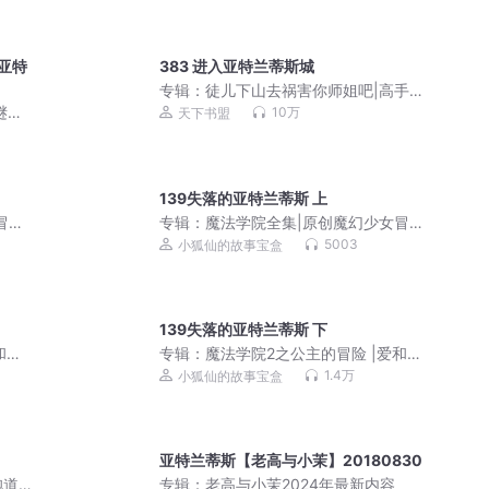
：亚特
383 进入亚特兰蒂斯城
专辑：
徒儿下山去祸害你师姐吧|高手下
山，我有九个无敌师父
谜背
10万
天下书盟
|古
139失落的亚特兰蒂斯 上
冒险
专辑：
魔法学院全集|原创魔幻少女冒险
故事1-4加番外
5003
小狐仙的故事宝盒
139失落的亚特兰蒂斯 下
和勇
专辑：
魔法学院2之公主的冒险 |爱和勇
气|守护纯真的心
1.4万
小狐仙的故事宝盒
亚特兰蒂斯【老高与小茉】20180830
袍道
专辑：
老高与小茉2024年最新内容