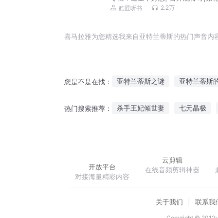
士绝代道人
2.2万
酷匠听书
喜马拉雅为您精选我来自亚特兰蒂斯的热门声音内
亚特兰蒂斯之谜
亚特兰蒂斯
您是不是在找：
亚特兰蒂斯天道无情
他来自
杀手王妃倾世妻
七元晶极
热门搜索推荐：
亚特兰蒂斯之眸
星空之城亚
丹药修仙
我能收集情绪
云剪辑
开放平台
在线音频剪辑神器
对接海量精彩内容
关于我们
联系我
Copyright © 2012-