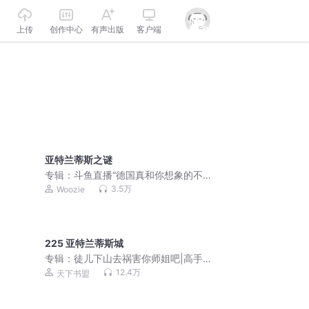
上传
创作中心
有声出版
客户端
亚特兰蒂斯之谜
专辑：
斗鱼直播“德国真和你想象的不一
样”专题系列录音
3.5万
Woozie
225 亚特兰蒂斯城
专辑：
徒儿下山去祸害你师姐吧|高手下
山，我有九个无敌师父
12.4万
天下书盟