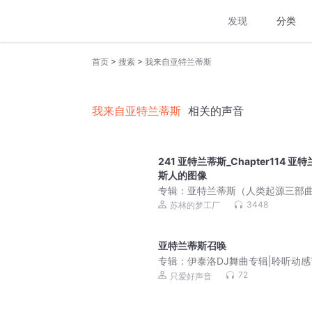
发现
分类
>
>
首页
搜索
我来自亚特兰蒂斯
我来自亚特兰蒂斯
相关的声音
241 亚特兰蒂斯_Chapter114 亚
斯人的图像
专辑：
亚特兰蒂斯（人类起源三部曲
刘慈欣/陈浩基力荐科幻巨作
3448
苏林的梦工厂
亚特兰蒂斯召唤
专辑：
伊泰洛DJ舞曲专辑|聆听动感
奏|
72
只爱好声音