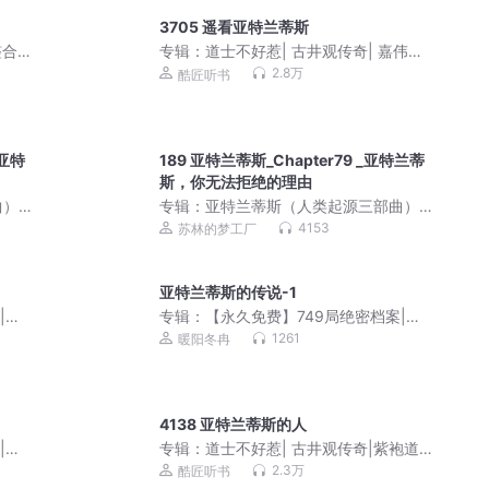
3705 遥看亚特兰蒂斯
整合
专辑：
道士不好惹| 古井观传奇| 嘉伟演
播| 紫袍道士绝代道人
2.8万
酷匠听书
 亚特
189 亚特兰蒂斯_Chapter79 _亚特兰蒂
斯，你无法拒绝的理由
）|
专辑：
亚特兰蒂斯（人类起源三部曲）|
刘慈欣/陈浩基力荐科幻巨作
4153
苏林的梦工厂
亚特兰蒂斯的传说-1
|真
专辑：
【永久免费】749局绝密档案|真
实灵异事件|超自然
1261
暖阳冬冉
4138 亚特兰蒂斯的人
|真
专辑：
道士不好惹| 古井观传奇|紫袍道
士绝代道人
2.3万
酷匠听书