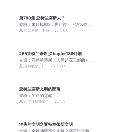
第780集 亚特兰蒂斯人？
专辑：
末日蟑螂2：丧尸传丨正统续作9
年重现末世鼻祖
5.6万
悦音涟漪丶不倾
265亚特兰蒂斯_Chapter136针剂
专辑：
亚特兰蒂斯（人类起源三部曲）|
刘慈欣/陈浩基力荐科幻巨作
2883
苏林的梦工厂
亚特兰蒂斯文明的陨落
专辑：
生命的觉醒
1万
心灵疗愈师星尘
消失的文明之亚特兰蒂斯文明
专辑：
全球神秘事件未解之谜每日更新