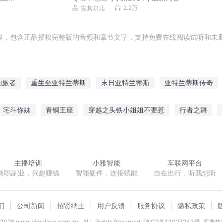
2.2万
安其尔儿
容，包含正品授权完整版的音频和章节文字，支持免费在线阅读试听和未删
的旅者
重生至亚特兰蒂斯
末日亚特兰蒂斯
亚特兰蒂斯传奇
亚特兰蒂斯
我在亚特兰蒂斯
神域亚特兰蒂斯
亚特兰蒂斯之心
宅斗你妹
青铜王座
穿越之头铁小姐姐不要惹
行者之舞
特兰蒂斯
爱上亚特兰蒂斯
情惑亚特兰蒂斯
风行兰蒂斯
亚
仙剑奇侠传之后续
天域霸途
末世咸鱼要翻身
力挽天倾
异
主播培训
小雅智能
车联网平台
兼职副业，兴趣赚钱
智能硬件，连接赋能
自在出行，听我想听
们
公司新闻
招贤纳士
用户反馈
服务协议
隐私政策
2026
www.ximalaya.com lnc. ALL Rights Reserved
沪ICP备13027243号
客服热线