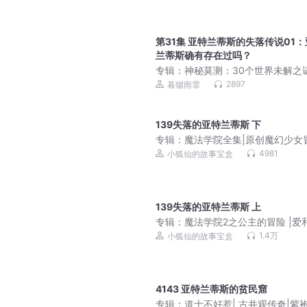
第31集 亚特兰蒂斯的失落传说01
兰蒂斯确有存在过吗？
专辑：
神秘莫测：30个世界未解之
后的惊人秘密|超自然现象|离奇事件
2897
暮烟雨霏
老文明
139失落的亚特兰蒂斯 下
专辑：
魔法学院全集|原创魔幻少女
故事1-4加番外
4981
小狐仙的故事宝盒
139失落的亚特兰蒂斯 上
专辑：
魔法学院2之公主的冒险 |爱
气|守护纯真的心
1.4万
小狐仙的故事宝盒
4143 亚特兰蒂斯的贫民窟
专辑：
道士不好惹| 古井观传奇|紫