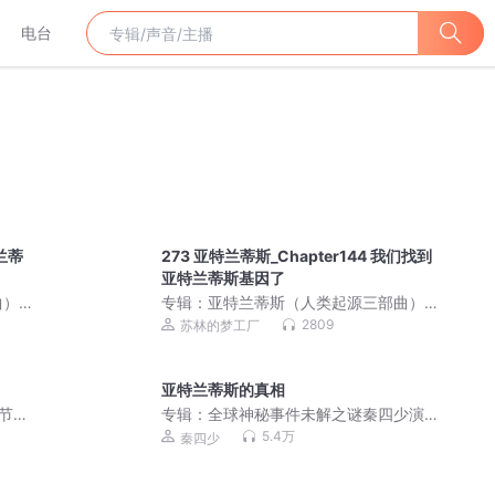
电台
特兰蒂
273 亚特兰蒂斯_Chapter144 我们找到
亚特兰蒂斯基因了
）|
专辑：
亚特兰蒂斯（人类起源三部曲）|
刘慈欣/陈浩基力荐科幻巨作
2809
苏林的梦工厂
亚特兰蒂斯的真相
节
专辑：
全球神秘事件未解之谜秦四少演
播
5.4万
秦四少