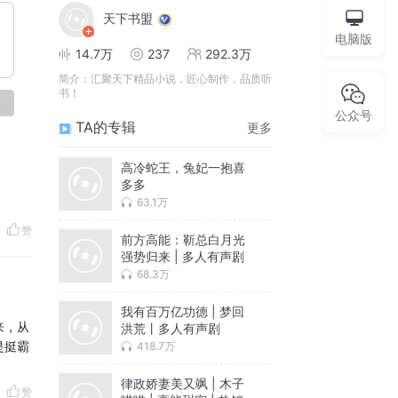
天下书盟
电脑版
14.7万
237
292.3万
简介：
汇聚天下精品小说，匠心制作，品质听
书！
论
公众号
TA的专辑
更多
高冷蛇王，兔妃一抱喜
多多
63.1万
赞
前方高能：靳总白月光
强势归来 | 多人有声剧
68.3万
我有百万亿功德 | 梦回
来，从
洪荒丨多人有声剧
是挺霸
418.7万
律政娇妻美又飒 | 木子
赞