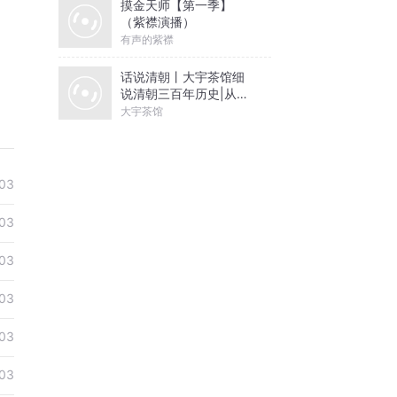
摸金天师【第一季】
（紫襟演播）
有声的紫襟
话说清朝丨大宇茶馆细
说清朝三百年历史|从努
尔哈赤到末代皇帝溥仪|
大宇茶馆
康熙雍正乾隆
03
03
03
03
03
03