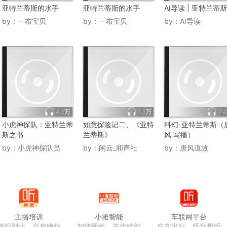
亚特兰蒂斯的水手
亚特兰蒂斯的水手
AI导读 | 亚特兰蒂斯
by：
一布宝贝
by：
一布宝贝
by：
AI导读
4.3万
1.3万
7.
小虎神探队：亚特兰蒂
如意探险记二、《亚特
科幻-亚特兰蒂斯（
斯之书
兰蒂斯》
风 写播）
by：
小虎神探队员
by：
闲云_和声社
by：
唐风道故
主播培训
小雅智能
车联网平台
兼职副业，兴趣赚钱
智能硬件，连接赋能
自在出行，听我想听