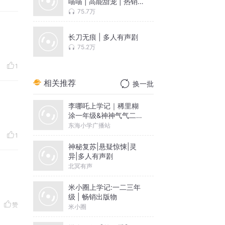
喵喵 | 高能甜宠 | 热销
现言
75.7万
长刀无痕 | 多人有声剧
75.2万
1
相关推荐
换一批
李哪吒上学记｜稀里糊
涂一年级&神神气气二年
级
东海小学广播站
1
神秘复苏|悬疑惊悚|灵
异|多人有声剧
北冥有声
米小圈上学记:一二三年
级 | 畅销出版物
赞
米小圈