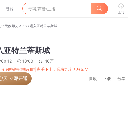
电台
上传
>
九个无敌师父
383 进入亚特兰蒂斯城
进入亚特兰蒂斯城
:00:12
10:00
10万
下山去祸害你师姐吧|高手下山，我有九个无敌师父
元/天 立即开通
喜欢
下载
分享