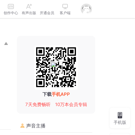
创作中心
有声出版
开通会员
客户端
下载
手机APP
7天免费畅听
10万本会员专辑
手机版
声音主播