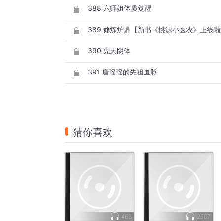
388 六师姐体质觉醒
389 修炼炉鼎【新书《桃源小医农》上线
390 先天阴体
391 唐瑶瑶的先祖血脉
猜你喜欢
463
2507