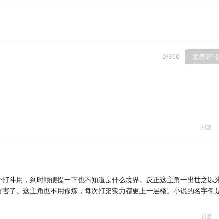
发表评
0
/
300
回复
个打斗用，到时顺便提一下也不知道是什么境界。反正这主角一出世之以
厉害了。这主角也不用修炼，每次打架实力都更上一层楼。小说的名字倒
回复