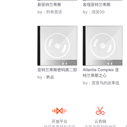
新亚特兰蒂斯
发现亚特兰蒂斯
by：
邦奇英语
by：
清灵00
4712
1636
亚特兰蒂斯密码第二部
Atlantis Complex 亚
特兰蒂斯之心
by：
鹦嘉
by：
渡渡鸟的故事毯
开放平台
云剪辑
对接海量精彩内容
在线音频剪辑神器