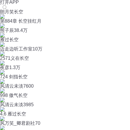
打开APP
朗月笑长空
第884章 长空挂红月
熊子辰
38.4万
雁过长空
边走边听工作室
10万
2571义在长空
夜彦
1.3万
724 剑指长空
风清云未淡
7600
998 傲气长空
风清云未淡
3985
4.6 雁过长空
风万笑_卿君剧社
70