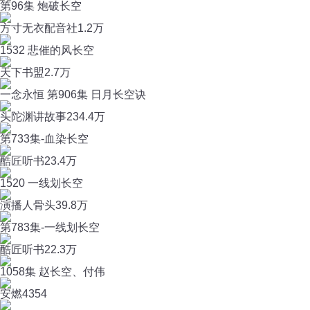
第96集 炮破长空
方寸无衣配音社
1.2万
1532 悲催的风长空
天下书盟
2.7万
一念永恒 第906集 日月长空诀
头陀渊讲故事
234.4万
第733集-血染长空
酷匠听书
23.4万
1520 一线划长空
演播人骨头
39.8万
第783集-一线划长空
酷匠听书
22.3万
1058集 赵长空、付伟
安燃
4354