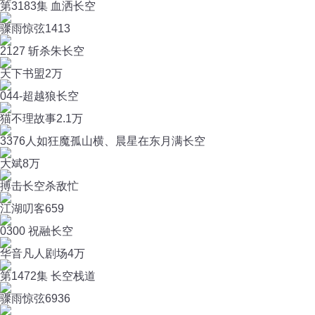
第3183集 血洒长空
骤雨惊弦
1413
2127 斩杀朱长空
天下书盟
2万
044-超越狼长空
猫不理故事
2.1万
3376人如狂魔孤山横、晨星在东月满长空
大斌
8万
搏击长空杀敌忙
江湖叨客
659
0300 祝融长空
华音凡人剧场
4万
第1472集 长空栈道
骤雨惊弦
6936