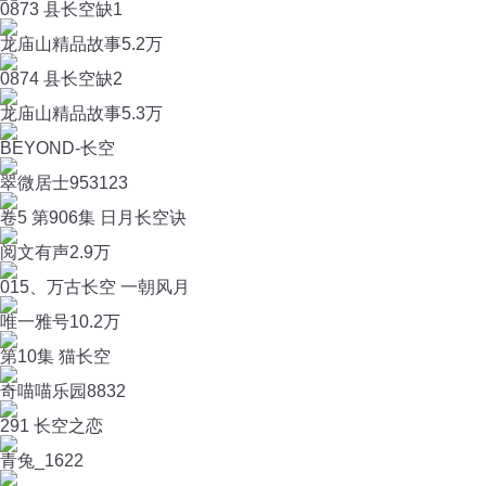
0873 县长空缺1
龙庙山精品故事
5.2万
0874 县长空缺2
龙庙山精品故事
5.3万
BEYOND-长空
翠微居士95
3123
卷5 第906集 日月长空诀
阅文有声
2.9万
015、万古长空 一朝风月
唯一雅号
10.2万
第10集 猫长空
奇喵喵乐园
8832
291 长空之恋
青兔_
1622