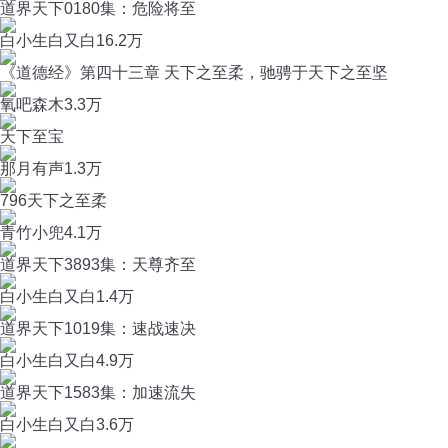
道界天下0180集：危险将至
白小生白又白
16.2万
《道德经》第四十三章 天下之至柔，驰骋于天下之至坚
氧吧森木
3.3万
天下至宝
那月有声
1.3万
796天下之至柔
青竹小兜
4.1万
道界天下3893集：天尊齐至
白小生白又白
1.4万
道界天下1019集：速战速决
白小生白又白
4.9万
道界天下1583集：加速流失
白小生白又白
3.6万