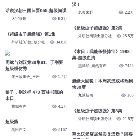
汉！
话说汉朝三国归晋055-超级间谍
老夫来野
2.2万
大宇茶馆
6.3万
《超级虫子超级强》第2集
《超级虫子超级强》第1集
外研社阅读出版分社
25.5万
外研社阅读出版分社
34.8万
《末日：我能杀怪掉宝》1988
集-超级血清
周斌与刘汉第39集61、于刚要
墨嫣然_嫣然有声
7444
超级模仿秀
老王故事会_王岩
1.7万
超级大回暖！本周武汉或将热到
快30度
娘子，别这样 473 西林书院的
九派新闻
186
末日
将城有声
4.1万
《超级虫子超级强》第3集
外研社阅读出版分社
21.5万
超级熊
禹田声文
5167
芭比汉堡店居然卖臭汉堡？顾客