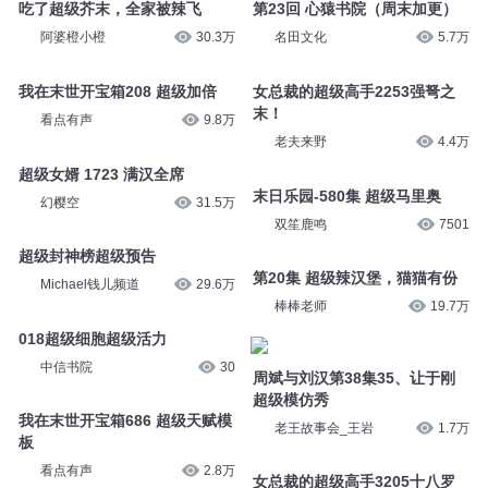
吃了超级芥末，全家被辣飞
第23回 心猿书院（周末加更）
阿婆橙小橙
30.3万
名田文化
5.7万
我在末世开宝箱208 超级加倍
女总裁的超级高手2253强弩之
末！
看点有声
9.8万
老夫来野
4.4万
超级女婿 1723 满汉全席
末日乐园-580集 超级马里奥
幻樱空
31.5万
双笙鹿鸣
7501
超级封神榜超级预告
第20集 超级辣汉堡，猫猫有份
Michael钱儿频道
29.6万
棒棒老师
19.7万
018超级细胞超级活力
中信书院
30
周斌与刘汉第38集35、让于刚
超级模仿秀
我在末世开宝箱686 超级天赋模
老王故事会_王岩
1.7万
板
看点有声
2.8万
女总裁的超级高手3205十八罗