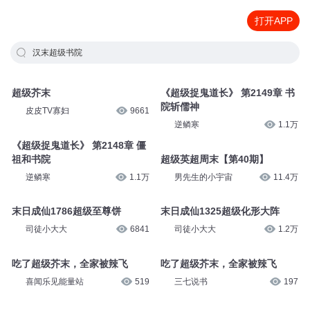
打开APP
汉末超级书院
超级芥末
《超级捉鬼道长》 第2149章 书
院斩儒神
皮皮TV寡妇
9661
逆鳞寒
1.1万
《超级捉鬼道长》 第2148章 僵
祖和书院
超级英超周末【第40期】
逆鳞寒
1.1万
男先生的小宇宙
11.4万
末日成仙1786超级至尊饼
末日成仙1325超级化形大阵
司徒小大大
6841
司徒小大大
1.2万
吃了超级芥末，全家被辣飞
吃了超级芥末，全家被辣飞
喜闻乐见能量站
519
三七说书
197