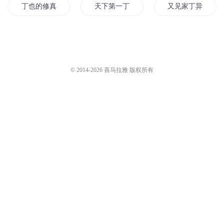
丁也的修真生活
天下第一丁
又见家丁异界行
家丁战神
丁灵传说
丁春秋修仙记
异界之萨丁传奇
魔神家丁
寻宝小丁
© 2014-
2026
喜马拉雅 版权所有
小丁日记
全职家丁
神医家丁
家有恶丁
小小家丁大能耐
青年丁春秋
当国家丁
都市全能家丁