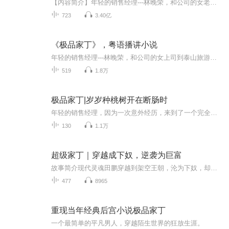
【内容简介】年轻的销售经理---林晚荣，和公司的女老板到泰山旅游时意外坠崖，来到了一个完全不同的世界（类似古代中国的宋代或明代），成为萧家大宅里一名光荣的家丁（花匠）--天下第一丁（后来因有功而御赐）。从振兴萧家为起点：灭“白莲”（利用六百人...
723
3.40亿
《极品家丁》，粤语播讲小说
年轻的销售经理---林晚荣，和公司的女上司到泰山旅游时意外坠崖，来到了一个完全不同的世界，成为萧家大宅里一名光荣的家丁。林三依靠自己的智慧，打下了一片属于自己的天地！从振兴萧家为起点，灭白莲，轰圣坊，斗砚秋，戏康宁，金陵赛诗会，山东救官银，...
519
1.8万
极品家丁|岁岁种桃树开在断肠时
年轻的销售经理，因为一次意外经历，来到了一个完全不同的世界，成为萧家大宅里一名光荣的——家丁!暮晓春来迟; 先于百花知; 岁岁种桃树; 开在断肠时; 《桃花诗》，属于三哥！
130
1.1万
超级家丁｜穿越成下奴，逆袭为巨富
故事简介现代灵魂田鹏穿越到架空王朝，沦为下奴，却拥有倾城娘子岳小娥。他凭现代知识与商业头脑，从酿酒起步打开市场，智斗恶主、巧对高官，一路逆袭：从商成巨富，入仕拜重臣，最终连皇帝也要礼让三分。主线围绕商战崛起、官场权谋、情感纠葛三线并行，...
477
8965
重现当年经典后宫小说极品家丁
一个最简单的平凡男人，穿越陌生世界的狂放生涯。