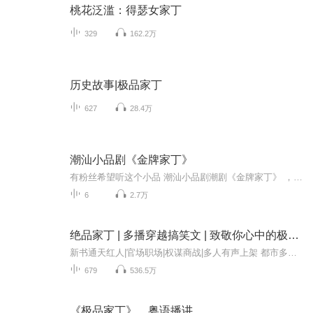
桃花泛滥：得瑟女家丁
329
162.2万
历史故事|极品家丁
627
28.4万
潮汕小品剧《金牌家丁》
有粉丝希望听这个小品 潮汕小品剧潮剧《金牌家丁》 ，正好小编有时间，就找了，希望你们喜欢，喜欢的点个赞分享一下，评论一下你的心得，都是可以的，感谢。 想听潮剧，潮汕小品，关注我，就对了。潮人潮剧，潮汕文化，需要传播，需要年轻人的继承，我来分享，你来传播。 想听潮剧，潮汕小品，关注我，就对了。潮人潮剧，潮汕文化，需要传播，需要年轻人的继承，我来分享，你来传播。 想听潮剧，潮汕小品，关注我，就对了。潮人潮剧，潮汕文化，需要传播，需要年轻人的继承，我来分享，你来传播。
6
2.7万
绝品家丁 | 多播穿越搞笑文 | 致敬你心中的极品家丁
新书通天红人|官场职场|权谋商战|多人有声上架 都市多人搞笑精品 听3集上瘾，不听就是遗憾 ！每天上午10点更新。每天5更！！订阅 关注呦！！【内容介绍】这年头流行穿越，何小羽也随大流穿了，人家非富即贵，他却比叫化子还穷，为了混口饭，不得不卖身为奴...
679
536.5万
《极品家丁》，粤语播讲