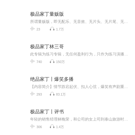
极品家丁量贩版
所谓量贩版，即无配乐、无音效、无片头、无片尾、无多人及女配之意也......呃......好吧，我承认其实是这些专业人才和大咖咱都请不起/(ㄒoㄒ)/~...
23
1.7万
极品家丁林三哥
此专辑为练习专辑，无任何盈利行为，只作为练习演播水平的记录，如有冒犯请通知主播，主播会立刻做处理，再次感谢！三哥说我现在有点慌！不! 是慌得一批啊！三哥不是真无敌,世间仍有青旋、凝儿、巧巧、萧大虫、二小姐、仙子姐姐、安姐姐、月牙儿、徐军师、...
740
150万
绝品家丁丨爆笑多播
【内容简介】情节跌宕起伏、扣人心弦，爆笑有声剧重磅来袭！重生之后做家丁，大小姐，二小姐，老夫人，咳咳，统统收入后宫，绝品二字岂非浪得虚名？
293
83.1万
极品家丁丨评书
年轻的销售经理林晚荣，和公司的女上司到泰山旅游时意外坠崖，来到了一个完全不同的世界，成为萧家大宅里一名光荣的家丁。林三依靠自己的智慧，打下了一片属于自己的天地！从振兴萧家为起点，灭白莲，轰圣坊，斗砚秋，戏康宁，金陵赛诗会，山东救官银，气...
306
1.4万