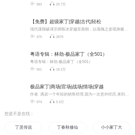
583
25.7万
【免费】超级家丁|穿越|古代|轻松
现代谍报破译宗师陈冰穿越至燕朝，以落魄之姿现身极乐寺。恰逢象棋联赛，他邂逅猪公子朱吾能，得知红杏姑娘芳名。陈冰凭借巧舌获赏，后续又将有何奇遇，且看他在异世的别样生活。
475
2879
粤语专辑：林劲-极品家丁（全501）
粤语专辑：林劲-极品家丁（全501）
501
18.2万
极品家丁|商场|官场|战场|情场|穿越
作者: 禹岩一个年轻的销售经理,因为一次意外经历,来到了一个完全不同的世界,成为萧家大宅里一名光荣的——家丁.兴办实业,经营社团,小小家丁,如何玩转商场、官场、战场和情场?这个家丁不是人,鲤鱼也要跃龙门.友情提醒:蔑视一切礼法,挑战道德与伦理的极限....
974
5.4万
您是不是在找：
丁灵传说
丁春秋修仙记
小小家丁大能耐