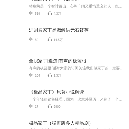
林晚荣是一个智计百出、心胸广阔又重情重义的人，也是一个爱财爱玩、天马行空的小人物。一次意外让劫后余生的林晚荣来到了金陵城，为报魏老救命之恩，他委身萧家当家丁。一次误会他遇上了红颜知己肖青璇。他凭独特商业头脑多次助萧家化险为夷，萧家产业走...
519
4.3万
沪剧名家丁是娥解洪元石筱英
50
14.5万
全职家丁|逍遥|有声的板蓝根
有声的板蓝根 谢谢大家的订阅关注我们做家丁的一定要精通任何技能，不管是文的武的，高雅的低俗的，甚至见不得人的，并且每天还要继续学习，成为顶尖人才！还有，最好从小开始培养自己的小老板，让她成为绝世强者！最后，我们只是小小的家丁，要找麻烦的，...
104
1.3万
《极品家丁》原著小说解读
一个年轻的销售经理，因为一次意外经历，来到了一个完全不同的世界，成为萧家大宅里一名光荣的——家丁。 兴办实业，经营社团，小小家丁，如何玩转商场、官场、战场和情场？ 冷若冰霜的公主，深宅豪门的怨妇，名震天下的才女，阴狠毒辣的魔女，无人亵渎的...
17
9900
极品家丁（猛哥版多人精品剧）