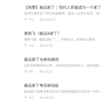
【免费】极品家丁｜现代人穿越成为一个家丁
该书主要讲述了男主角林晚荣，因为一次意外经历，来到了一个完全不同的世界，成为了萧家大宅里的一名家丁，从振兴萧家为起点，智护萧家大院，斗败枭雄诚王，活捉突厥小可汗，为苗族人民除去贪官，让苗族人民过上好生活，出使高丽，维护大华外部环境稳定的...
576
6219.2万
雁南飞《极品&家丁》
雁南飞版《极品&家丁》，早期作品，各种缺点都有，不喜勿喷！
110
18.4万
极品家丁全林劲播讲
仅作为经典回忆分享，无任何盈利目的行为，如有侵权请联系删除。讲述了林晚荣因为一次意外，来到明朝宣德年间的金陵，见到了和去世的妹妹长得一模一样的萧家二小姐。找到寄托的林晚荣化名林三，进入萧府成为家丁，并和大小姐萧玉若发生种种摩擦。萧家在一...
481
14.1万
极品家丁粤语林劲版
极品家丁由著名粤语讲古大师林劲调皮生动演译！年轻的销售经理---林晚荣，和公司的女上司到泰山旅游时意外坠崖，来到了一个完全不同的世界，成为萧家大宅里一名光荣的家丁。林三依靠自己的智慧，打下了一片属于自己的天地！从振兴萧家为起点，灭白莲，轰圣...
519
344.9万