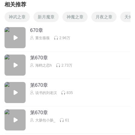
相关推荐
神武之章
新月魔章
神魔之章
月夜之章
天倾
670章
重生薇薇
2.96万
第670章
海鸥之恋h
2.73万
第670章
说书的刘老汉
835
第670章
大肠包小肠_
61