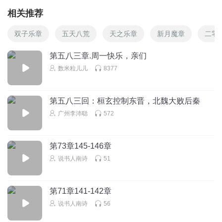
相关推荐
双子乐章
五天八荒
天之乐章
新月魔章
二零
第五八三章.周一快乐，亲们
数米粒儿儿
8377
第五八三回：桓玄控制东晋，北魏大败后秦
广州李沛聪
572
第73章145-146章
说书人南诗
51
第71章141-142章
说书人南诗
56