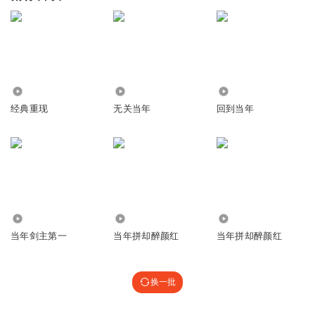
4.77万
7.20万
1.81万
经典重现
无关当年
回到当年
1.82万
1.51万
5449
当年剑主第一
当年拼却醉颜红
当年拼却醉颜红
换一批