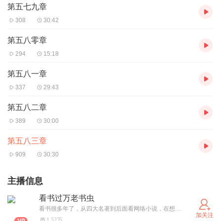
第五七九章
308
30:42
第五八零章
294
15:18
第五八一章
337
29:43
第五八二章
389
30:00
第五八三章
909
30:30
主播信息
看书过万老书虫
看书很多年了，从四大名著到后面看网络小说，在想象的世界中，我们无所不能，无忧无虑，无所畏惧。
加关注
1.52万