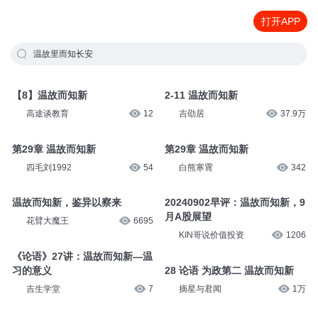
打开APP
温故里而知长安
【8】温故而知新
2-11 温故而知新
高途谈教育
12
吉劭居
37.9万
第29章 温故而知新
第29章 温故而知新
四毛刘1992
54
白熊寒霄
342
温故而知新，鉴异以察来
20240902早评：温故而知新，9
月A股展望
花臂大魔王
6695
KIN哥说价值投资
1206
《论语》27讲：温故而知新—温
习的意义
28 论语 为政第二 温故而知新
吉生学堂
7
摘星与君闻
1万