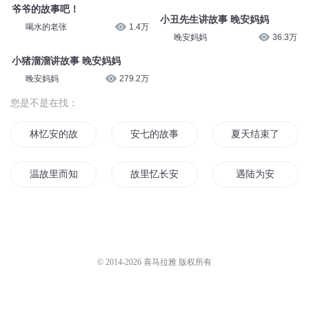
小猴子姐姐讲故事
1.4万
小猴子姐姐讲故事丨晚安故事
《手套》·381·
小猴子姐姐讲故事丨晚安故事
小猴子姐姐讲故事
7378
《我是谁》·357·
小猴子姐姐讲故事
6391
姥姥讲故事0137：公鸡遇珍珠
（伊索寓言）
【你遇见过路鬼吗？】讲讲我和
姥姥讲故事2018
11.9万
爷爷的故事吧！
喝水的老张
1.4万
小丑先生讲故事 晚安妈妈
小猪溜溜讲故事 晚安妈妈
晚安妈妈
36.3万
晚安妈妈
279.2万
您是不是在找：
林忆安的故事
安七的故事
夏天结束了之遇见
温故里而知长安
故里忆长安
遇陆为安