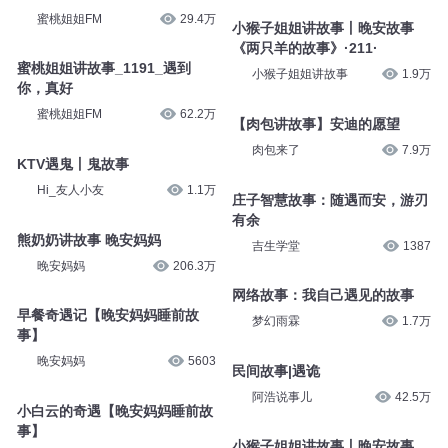
事
蜜桃姐姐讲故事_1445_小蜗牛
维华演播
5.8万
奇遇记
蜜桃姐姐FM
29.4万
小猴子姐姐讲故事丨晚安故事
《两只羊的故事》·211·
蜜桃姐姐讲故事_1191_遇到
你，真好
小猴子姐姐讲故事
1.9万
蜜桃姐姐FM
62.2万
【肉包讲故事】安迪的愿望
KTV遇鬼丨鬼故事
肉包来了
7.9万
Hi_友人小友
1.1万
庄子智慧故事：随遇而安，游刃
有余
熊奶奶讲故事 晚安妈妈
吉生学堂
1387
晚安妈妈
206.3万
早餐奇遇记【晚安妈妈睡前故
网络故事：我自己遇见的故事
事】