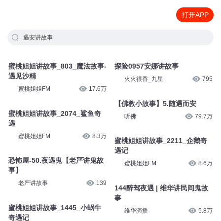
打开APP
遇安讲故事
蜜桃姐姐讲故事_803_魔法故事-
探险0957安娜讲故事
遇见沙精
火火很香_九星
795
蜜桃姐姐FM
17.6万
【佛教小故事】5.随遇而安
蜜桃姐姐讲故事_2074_鲨鱼奇
听佛
79.7万
遇
蜜桃姐姐FM
8.3万
蜜桃姐姐讲故事_2211_企鹅奇
遇记
恐怖屋-50.夜遇鬼【老严讲鬼故
蜜桃姐姐FM
8.6万
事】
老严讲故事
139
144醉驾夜遇 | 维华讲民间鬼故