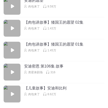
安迪的愿望
3
肉包来了
9.59万
哈哈哈哈26358556
回复 @
娜麽有李
:
布鲁斯我哦啥
【肉包讲故事】矮国王的愿望 02集
听友217199495
肉包来了
1.43万
配乐是什么歌？
回复
2020-02-18
2
【肉包讲故事】矮国王的愿望 01集
丹青_mv
回复 @
听友217199495
:
💄👘👠🐭🐹🐙🐟🐳🦄🐛🎄🌳🌿🍀
肉包来了
1.45万
🌎🌙💧🥥🍉
安迪密恩 第106集 故事
小文子h
类星体剧场
316
请问故事的背景音乐是什么
回复
2021-02-18
2
【儿童故事】安迪和比利
听友192158055
肉包来了
8.62万
肉包很好呀！而且声音也很棒
回复
2020-04-13
2