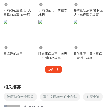
留住美好的童年，就从这里开始~
Lᵒᵛᵉᵧₒᵤ❤
2112.78万
86.55万
701
小肉包公主童话 | 儿
小肉包童话：萌猫森
睡前童话故事/格林童
童睡前故事|迪士尼公
林记
话/365夜睡前故事
听友229603184
主
小肉包你好
回复
2020-05-19
1
肉包来了
回复 @
听友229603184
:
么么哒，你好
9678
1888
1.85万
小朋友也可以点播故事：
童话睡前故事
睡前童话故事：每天
睡前故事｜日本童话
玉鑫睿
一个睡前小故事
｜童话｜故事
肉包姐姐你好啊
回复
2020-05-03
小朋友点播故事：可以点播自己喜欢的故事，故事中会插播
换一批
0
小朋友的声音~比如：自我介绍......
听友229603184
回复 @
玉鑫睿
:
老师好
相关推荐
娜麽有李
神啊我有一个愿望
重生女配老公的小肉包
血魔安迪
晚安小肉包
回复
2020-02-15