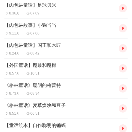
【肉包讲童话】足球贝米
起萌翻童年！
8.36万
07:09
经典童话故事每天陪伴孩子好梦！
【微信公众号：肉包来
【肉包讲故事】小狗当当
了】
9.11万
07:06
童话故事的好处：童话中丰富的想象和夸张可以活跃你的思
维；那生动的形象、美妙的故事可以帮你认识社会、理解人
【肉包讲童话】国王和木匠
生，引导你做一个通达事理、明辨是非的人。经过想象、幻
8.24万
08:42
想和夸张来塑造艺术形象，反映生活，增进儿童性格的成
【外国童话】魔鼓和魔树
长.教育意义按通常的理解，童话是讲给小孩子们听的，都
8.57万
10:51
是些胡编乱造的东西。其实不然。胡编乱造的东西是不会为
《格林童话》聪明的格蕾特
儿童所喜爱的。童话之所以为儿童所喜爱，是因为它合规律
8.73万
08:34
合目的地暗合了儿童与生俱来的集体无意识。童话所提出的
《格林童话》麦草煤块和豆子
问题都是世世代代所有的人终有一天必须面对的人生问题：
8.51万
06:51
恐惧、死亡、不义、绝望、从童年进入成年、寻找伴侣、追
寻生活的意义……童话具有丰富的意义和情感色彩，它们远
【童话绘本】自作聪明的蝙蝠