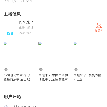
比识字课本和有关“现实”的那些教材更为全面，更为丰富，
9.11万
05:09
也更为深刻。弗洛伊德认为，成人将其担忧、内疚和愿望的
主播信息
实现在梦中以象征的方式安全地表现出来。童话犹如梦一
样，它帮助儿童宣泄不安、恐惧、仇恨等情感。童话中也往
肉包来了
主持，编辑
往具有邪恶的力量，它们是儿童内心“邪恶”冲动的投射，最
加关注
55.40万
终会被儿童“学好”的欲望所压倒。
【微公众号：肉包来了 】快点来和小肉包亲密互动吧！
小肉包系列童话分为好几部，属于温暖又真挚的作品，讲述
2112.78万
46.78万
5.13万
了小肉包和他的同学们，共同经历童年喜悦和悲伤的故事。
小肉包公主童话 | 儿
肉包来了|中国民间神
肉包来了 | 臭臭蓉的
细腻描写了小肉包的成长过程，展现了美好童年中的种种经
童睡前故事|迪士尼公
话故事|儿童睡前故事
小世界
主
历和选择：梦想，友情，成功与挫折，进取与欢乐…内容丰
富，新奇有趣，聪明的小肉包总会让小朋友们和故事中的角
用户评论
色融为一体，共同经历天真烂漫的童年，触摸亮闪闪的梦
想，体验各种奇幻的冒险，还有比一切更珍贵的笑泪交织的
听友390126312