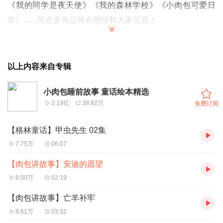
《我的同学是夜天使》
《我的森林学校》《小肉包可爱日
常》
.......等众多作品将会陆续和大家见面！
小肉包童话是温暖又真挚的作品，通过想象、幻想和夸张等
以上内容来自专辑
编写而成，适于儿童听的故事。小肉包原创童话《萌猫森林
记》讲述小肉包和他的朋友们共同经历童年梦想，成功与挫
小肉包睡前故事 童话绘本精选
折，进取与欢乐…内容丰富，与肉包一起闯荡江湖，我们一
2.19亿
38.62万
免费订阅
起萌翻童年！
【格林童话】甲虫先生 02集
经典童话故事每天陪伴孩子好梦！【微信公众号：肉包来
7.75万
06:07
了】
【肉包讲故事】安迪的愿望
小肉包童话是温暖又真挚的作品，通过想象、幻想和夸张等
8.00万
02:19
编写而成，适于儿童听的故事。
小肉包原创童话《萌猫森林
【肉包讲故事】亡羊补牢
记》讲述小肉包和他的朋友们共同经历童年
梦想，成功与挫
8.61万
03:32
折，进取与欢乐…内容丰富，与
肉包一起闯荡江湖，我们一