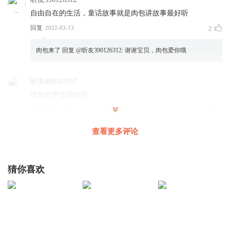
友情。
自由自在的生活，童话故事就是肉包讲故事最好听
回复
小肉包童话是非常好的儿童文学，经过想象、幻想和夸张等
2022-03-13
2
编写而成，非常适合于儿童听读的故事。
肉包来了
回复 @
听友390126312
:
谢谢宝贝，肉包爱你哦
听友409943057
和肉包一起讲故事案例：
肉包的声音很好听
由小朋友配音童话故事中的人物角色，
比如“黑猫警长”，“白
回复
2022-11-10
0
雪公主”，“小红帽”...好多的故事等你来选。
查看更多评论
肉包来了
回复 @
听友409943057
:
谢谢宝贝，肉包爱你！~(๑′ᴗ‵๑)Ｉ
Lᵒᵛᵉᵧₒᵤ❤
肉包会指导小朋友的配音，为小朋友把关每一段录音~
猜你喜欢
和肉包讲故事的小朋友会收到肉包送的精美小礼品：
听友409943057
我喜欢小内人包😀
① 送生日点播故事一次，需提前10天预约
回复
2022-11-10
0
②
肉包团队为小朋友做的精美音频
（赠送的故事只能选择肉包提供的哦）
肉包来了
回复 @
听友409943057
:
谢谢宝贝，肉包爱你！~(๑′ᴗ‵๑)Ｉ