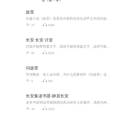
后（第一季）
故里
长篇小说《故里》是著名作家和谷先生花甲之年回归故乡沉潜十多年后，体悟土地的世相百态和现实景象，用人物传记的手法讲述底层劳动者的喜怒哀乐与酸甜苦辣，生死情仇及精神裂变之处境，参悟人生的况味和开掘底层乡村生活的精心之作。故里、乡情在归园田居...
27
6384
长安 长安 讨逆
封面不能带明显文字，描述不能带原版文字，这样可能能多坚持几天杨玄的故事 为了利益背叛，却为了良心救赎。沐浴在星辉下的乡下土包子杨玄茫然走进了长安城，手中握着来自于千年后的神奇卷轴，一脚就踩进了漩涡之中也是我喜欢看的书，为爱发电作品，随时会...
81
5526
问故里
导演阐述：有人会问我，为什么想要创作《问故里》这样一部片子，我想那是因为我从小生长在古城泉州的缘故。兴许是听过太多关于泉州侨文化的故事，但对于我们这一代人来说，这些更像是离我们有些遥远的传说。直到走进了华塑社区，才真正带领我们一步步深入关注到归侨人这个特殊群体，也萌生出了想要用镜头记录下这个属于泉州侨文化时代里的一个切面。为了能把最真实的一面展现给大家，我们选取了一些华塑社区中具有代表性的归侨人，通过访谈的形式，在最自然原始的状态下，让他们逐渐袒露心扉，去讲述当年他...
5
832
长安集读书荟-静居长安
这本书是90后作家陕西扶风马婷女士的著作，虽然马婷女士是陕西扶风人，但是她久居长安，也许从他的视角来看长安。才能真正的为大家呈现一个不一样视角的长安。就像历史上的长安一样，有着多元化的历史视角、多元化的人文视角、多元化的文化视角、多元化的...
44
1524