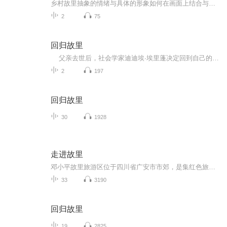
乡村故里抽象的情绪与具体的形象如何在画面上结合与表现出来？又有形式美感又有丰富的层次变化等，从而满足我们的审美视觉要求，充分表现出艺术描绘的张力与情绪化的表达，使得我们创作的作品鲜活起来、跳跃起来，而非是一次简单的复制与描绘而显得感染力...
2
75
回归故里
父亲去世后，社会学家迪迪埃·埃里蓬决定回到自己的出生地，重新了解他的阶层和已经告别了三十年的亲人们。 他重返过去，回顾家族的历史，回忆童年时身处的工人阶级阶层，回溯了他如何从工人家庭的穷孩子成为法国著名的知识分子…… -------------以上是书籍的官方简介，以下是个人感受-------------- 全书像是一本社科版的《局外人》。作者对于自己的出身和亲人从始至终都有一种疏离感。和局外人的开头相似，一场死亡引发了作者重新...
2
197
回归故里
30
1928
走进故里
邓小平故里旅游区位于四川省广安市市郊，是集红色旅游、生态旅游、古镇文化与乡村休闲度假于一体的国家AAAAA级旅游景区，是全国爱国主义教育示范基地、全国廉政教育基地、全国红色旅游经典景区、最受老百姓喜爱的中国十大旅游目的地，主要包括“邓小平故里...
33
3190
回归故里
19
2825