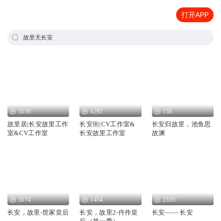
打开APP
故里无长安
1039
4292
158
故里居|长安故里工作
长安街|CV工作室&
长安归故里，池鱼思
室&CV工作室
长安故里工作室
故渊
1074
1454
2339
长安，故里-世家皇后
长安，故里2-仵作皇
长安—— 长安