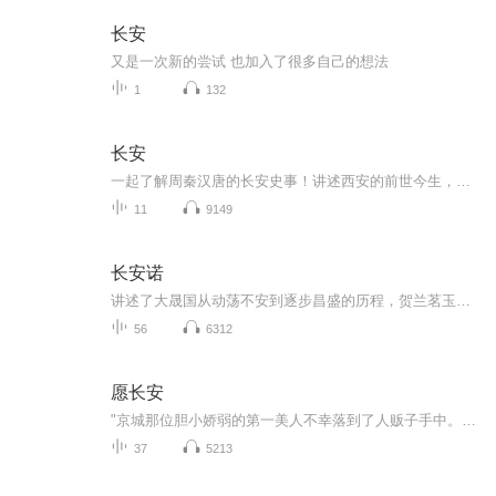
长安
又是一次新的尝试 也加入了很多自己的想法
1
132
长安
一起了解周秦汉唐的长安史事！讲述西安的前世今生，日月旋转、世事变迁，长安在哪里？在城的故事里。
11
9149
长安诺
讲述了大晟国从动荡不安到逐步昌盛的历程，贺兰茗玉从纯真烂漫的少女成长为心系家国天下的太皇太后的跌宕起伏传奇故事。雍临领主孙女贺兰茗玉自幼聪颖，少年与盛州九皇子萧承煦意外结识，二人性情相投，情愫渐生。萧承煦“战死”的消息误传，茗玉为救承煦...
56
6312
愿长安
"京城那位胆小娇弱的第一美人不幸落到了人贩子手中。京中众人摇头叹息:这波要完。千里之外，废物美人睁开眼睛，反手就把人贩子给卖了......换了芯儿的少女挥霍着贩卖人贩子得来的银钱回到都城，才发现昔日的小弟如今都成了大佬，且一个个的都把“她”当作...
37
5213