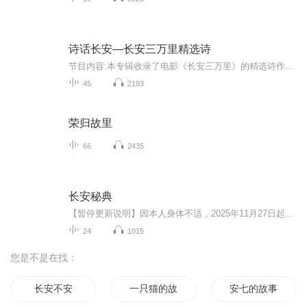
诗话长安—长安三万里精选诗
节目内容:本专辑收录了电影《长安三万里》的精选诗作四十二首。穿越千年，回望长安，遥感盛唐雄风，体会诗人心境。主播介绍:长安小女子一枚，才疏学浅，敬请诸位前辈不吝赐教。适合人群:所有热爱诗歌的听众。你将收获中国诗歌史上黄金时代的杰出诗人流传至...
45
2193
荣归故里
66
2435
长安秘典
【暂停更新说明】因本人身体不适，2025年11月27日起将暂停本专辑的更新，预计2026年3月4日恢复更新。
24
1015
您是不是在找：
长安不安
一只猫的故事
安七的故事