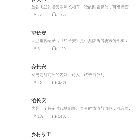
鱼香肉丝的活受罪和长相守，读的跌宕起伏，可惜后面没新文了。偶然看到这篇，看文案觉得有趣。读给你听听。。
12
1359
望长安
大型电视纪录片《望长安》是中共陕西省委宣传部重大文化项目精品工程。该片以理性的光芒纵横五千年，详尽、系统地阐述了中国历史上最为辉煌的周、秦、汉、唐时期所创造的灿烂文化，激情澎湃地讴歌了那些激动人心的历史年代给今天的中华文化乃至世界文明所...
3
1129
弃长安
安史之乱前后的内廷、诗人、政争与叛乱
40
2.4万
泊长安
这是一个特定时代的缩影。青春的热情与情欲，混合着自卑与自强。一部乡村青年的成长史，兄弟成长的奋斗史，有挣扎、有沉沦、有困惑，也有尊严和血性。这是时代对人性的考验，是现实对人格的锤炼。
189
14.8万
乡村故里