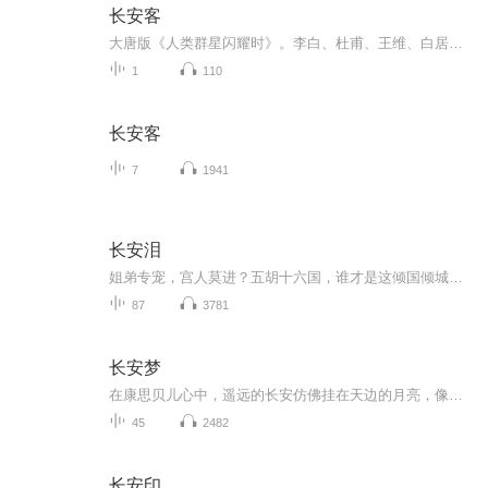
长安客
大唐版《人类群星闪耀时》。李白、杜甫、王维、白居易、元稹、柳宗元、刘禹锡、李商隐，他们是诗国闪耀的群星，他们是长安城里忧伤的年轻人。
1
110
长安客
7
1941
长安泪
姐弟专宠，宫人莫进？五胡十六国，谁才是这倾国倾城第一人？死生契阔，与子成悦。原来是个笑话？从公主到宠妃，她从来不过一枚棋子而已？乱世离殇，悲凉神话？一朝娈宠，转眼成铁血帝王？只是，这破败山河，要之何用？繁华落尽，看穿几世苍凉？原来，你才是我不悔的执念？难道，轮回逆转，这一生，却只为一个儿时的诺言？...
87
3781
长安梦
在康思贝儿心中，遥远的长安仿佛挂在天边的月亮，像一个盛大而绮丽的梦，牵引他，毅然告别故乡西州，迎着漫漫黄沙一路东行，数十年后，他成为长安酒肆中豪爽英气的康二娘，在一首首琵琶曲中，忆起童年和家乡，期待离别后的重逢。
45
2482
长安印