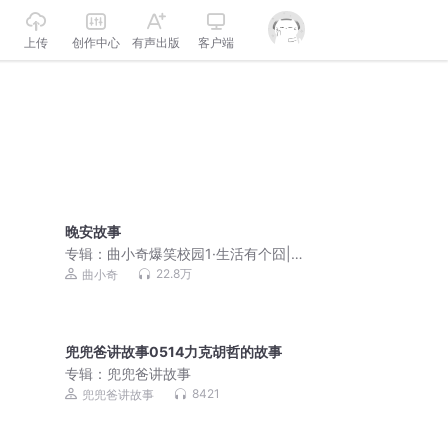
上传
创作中心
有声出版
客户端
晚安故事
专辑：
曲小奇爆笑校园1·生活有个囧|小
学生笑话|睡前故事
22.8万
曲小奇
兜兜爸讲故事0514力克胡哲的故事
专辑：
兜兜爸讲故事
8421
兜兜爸讲故事