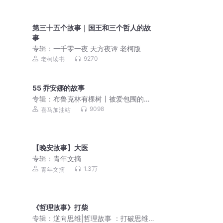
第三十五个故事｜国王和三个哲人的故
事
专辑：
一千零一夜 天方夜谭 老柯版
9270
老柯读书
55 乔安娜的故事
专辑：
布鲁克林有棵树丨被爱包围的
人，即使窘迫也不缺披荆斩棘的勇气！
9098
喜马加油站
向阳而生：所有困境，都有出路！
【晚安故事】大医
专辑：
青年文摘
1.3万
青年文摘
《哲理故事》打柴
专辑：
逆向思维|哲理故事 ：打破思维壁