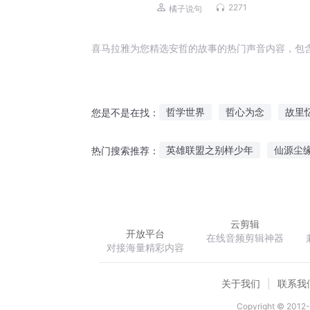
垒，实现人生逆袭
2271
橘子说句
喜马拉雅为您精选安哲的故事的热门声音内容，包
哲学世界
哲心为念
故里
您是不是在找：
明哲成长日志
道士也是哲学
英雄联盟之别样少年
仙源尘
热门搜索推荐：
修仙哲学大师
末世哲学
轩辕隋唐
王国世家
谁言
云剪辑
开放平台
在线音频剪辑神器
对接海量精彩内容
关于我们
联系我
Copyright © 2012-