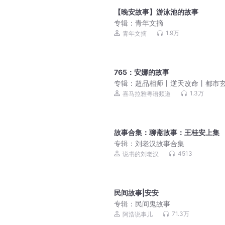
【晚安故事】游泳池的故事
专辑：
青年文摘
1.9万
青年文摘
765：安娜的故事
专辑：
超品相师丨逆天改命丨都市
（粤语）
1.3万
喜马拉雅粤语频道
故事合集：聊斋故事：王桂安上集
专辑：
刘老汉故事合集
4513
说书的刘老汉
民间故事|安安
专辑：
民间鬼故事
71.3万
阿浩说事儿