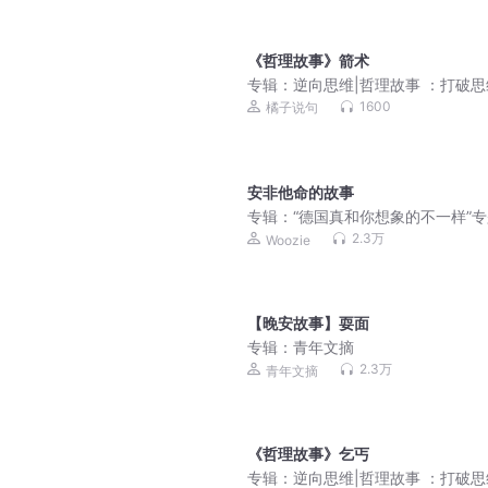
《哲理故事》箭术
专辑：
逆向思维|哲理故事 ：打破
垒，实现人生逆袭
1600
橘子说句
安非他命的故事
专辑：
“德国真和你想象的不一样”
目录音
2.3万
Woozie
【晚安故事】耍面
专辑：
青年文摘
2.3万
青年文摘
《哲理故事》乞丐
专辑：
逆向思维|哲理故事 ：打破