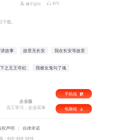
垒，实现人生逆袭
875
橘子说句
3下载。
安讲故事
故里无长安
我在长安等故里
经过
用故事给你道晚安
希哲修仙
下之五王夺妃
我被女鬼勾了魂
品辉少
手机端
企业版
员工学习，企业买单
电脑端
版权声明
自律承诺
：400-838-5616