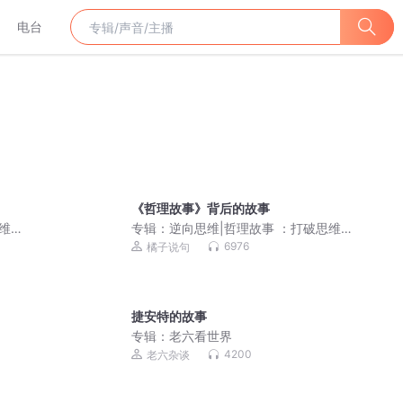
电台
《哲理故事》背后的故事
思维壁
专辑：
逆向思维|哲理故事 ：打破思维壁
垒，实现人生逆袭
6976
橘子说句
捷安特的故事
专辑：
老六看世界
4200
老六杂谈