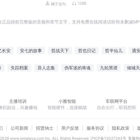
垒，实现人生逆袭
1288
橘子说句
含正品授权完整版的音频和章节文字，支持免费在线阅读试听和未删减MP
忆长安
安七的故事
哲战天下
哲也日记
哲半仙儿
遇
家
已故长安
金席武哲
心安之处是故乡
哲学的我也曾经正
缘
失踪档案
异人志集
伪军迷的将魂
九轮黑谱
倾城天
爱情有尽头墨清尘沈默言
灵泱境界
窃玉生香
宁尘主角
极
主播培训
小雅智能
车联网平台
兼职副业，兴趣赚钱
智能硬件，连接赋能
自在出行，听我想听
们
公司新闻
招贤纳士
用户反馈
服务协议
隐私政策
2026
www.ximalaya.com lnc. ALL Rights Reserved
沪ICP备13027243号
客服热线