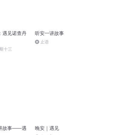
：遇见诺查丹
听安一讲故事
止语
斯十三
讲故事——遇
晚安｜遇见