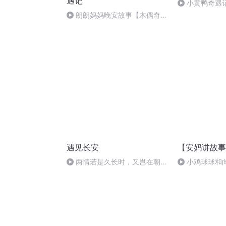
遇记
小黄鸭奇遇
朗朗妈妈晚安故事【木偶奇遇
记】16《完美结局》
遇见长安
【安妈讲故事
两情若是久长时，又岂在朝朝
小鸡球球和
暮暮