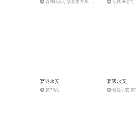
森林暖心小故事第23集：夜
苏轼和他的
光苔藓的秘密
赠王定国侍人
宴遇永安
宴遇永安
第32集
宴遇永安 第
宴接近赵荀之