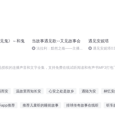
见鬼》～和鬼
当故事遇见歌--又见故事会
遇见安妮塔
法拉利：黯然之殇——主播：
遇见安妮塔03
王勇、滨洋
品授权的连播声音和文字全集，支持免费在线试听阅读和有声书MP3打包
遇而安
温故里而知长安
心安之处是故乡
遇陆为安
林忆安
故里无长安
故里忆长安
用故事给你道晚安
南夏遇安
我在
app推荐
推荐儿童听的睡前故事
排球传奇故事在线听
听车
从遇而安
安哲的故事
重生之随遇而安