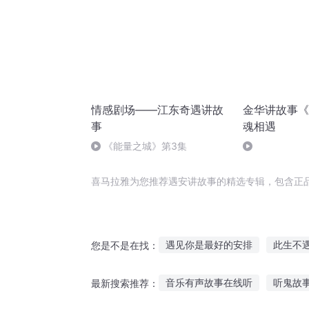
情感剧场——江东奇遇讲故
金华讲故事《
事
魂相遇
《能量之城》第3集
喜马拉雅为您推荐遇安讲故事的精选专辑，包含正
遇见你是最好的安排
此生不
您是不是在找：
在人间每一次相遇都是故事
音乐有声故事在线听
听鬼故事
最新搜索推荐：
已故长安
遇妻故纵祁少别动