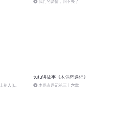
我们的爱情，回不去了
tutu讲故事《木偶奇遇记》
别人|I
木偶奇遇记第三十六章
 love with
|我只是還沒愛上別人