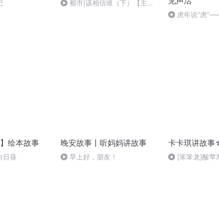
见声活
记
都市|该相信谁（下）【主播
新专辑《神探肖江南》正在更
虎年说“虎”
新，欢迎搜索收听】
得虎子
】绘本故事
晚安故事丨听妈妈讲故事
卡卡琪讲故事
向日葵
早上好，朋友！
[笨笨龙]酸