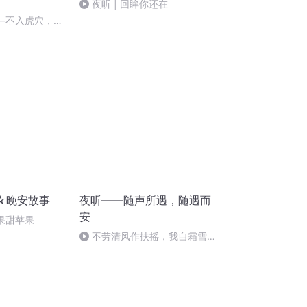
夜听 | 回眸你还在
——不入虎穴，焉
☆晚安故事
夜听——随声所遇，随遇而
安
苹果甜苹果
不劳清风作扶摇，我自霜雪向
昆仑