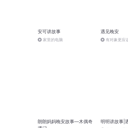
安可讲故事
遇见晚安
家里的电脑
有对象更应
感
朗朗妈妈晚安故事—木偶奇
明明讲故事|