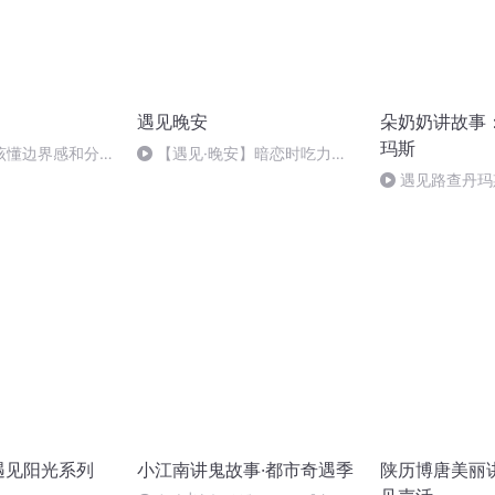
遇见晚安
朵奶奶讲故事
玛斯
该懂边界感和分寸
【遇见·晚安】暗恋时吃力不
讨好的感受
遇见路查丹玛
遇见阳光系列
小江南讲鬼故事·都市奇遇季
陕历博唐美丽