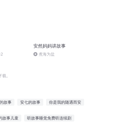
安然妈妈讲故事
2
煮海为盐
下载。
的故事
安七的故事
你是我的随遇而安
长安等故里
夏天结束了之遇见长安某
的故事儿童
听故事睡觉免费听连续剧