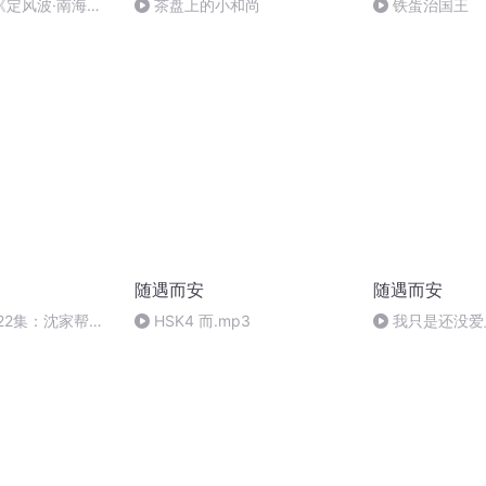
《定风波·南海归
茶盘上的小和尚
铁蛋治国王
寓娘》
随遇而安
随遇而安
22集：沈家帮林
HSK4 而.mp3
我只是还没爱上
haven't fallen in
others yet