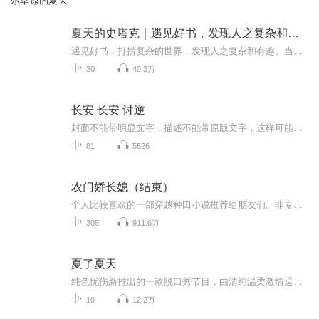
尔草原的夏天
夏天的史塔克｜遇见好书，发现人之复杂和有趣
遇见好书，打捞复杂的世界，发现人之复杂和有趣。当我们经历很多、打开眼界且有所思索的时候，正是发现这一切的美妙时刻。主播是阅读爱好者，喜欢认知和行为心理学，也喜欢古希腊和古罗马。是一个稍微有点有趣的人，并不明显。是一名划船机爱好者，并不瘦...
30
40.3万
长安 长安 讨逆
封面不能带明显文字，描述不能带原版文字，这样可能能多坚持几天杨玄的故事 为了利益背叛，却为了良心救赎。沐浴在星辉下的乡下土包子杨玄茫然走进了长安城，手中握着来自于千年后的神奇卷轴，一脚就踩进了漩涡之中也是我喜欢看的书，为爱发电作品，随时会...
81
5526
农门娇长媳（结束）
个人比较喜欢的一部穿越种田小说推荐给朋友们。非专业播音，有不足之处请多多指正！
305
911.6万
夏了夏天
纯色忧伤新推出的一款脱口秀节目，由清纯温柔激情逗比集一身的大美女夏天担当主持，好听好玩，好轻松，放下烦忧，往前冲！给你全身心来一次超级SPA，来，快跳进来。
10
12.2万