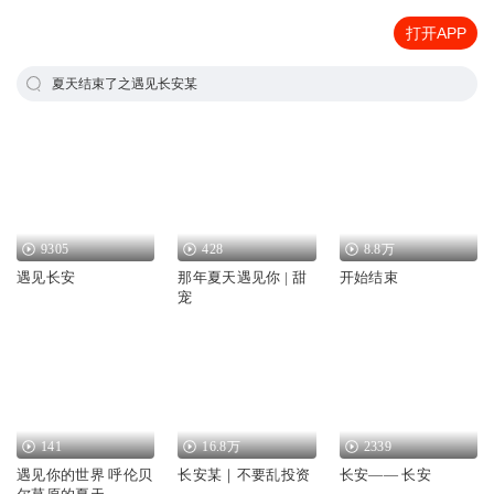
打开APP
夏天结束了之遇见长安某
9305
428
8.8万
遇见长安
那年夏天遇见你 | 甜
开始结束
宠
141
16.8万
2339
遇见你的世界 呼伦贝
长安某｜不要乱投资
长安—— 长安