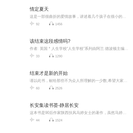
情定夏天
这是一部很曲折的爱情故事，讲述着几个孩子在很小的时候由于各种原因被家人抛弃了，在一位蓝奶奶的辛苦的养育下，各个都健康的长大成人了，几个人也同时在爱情路上风波不断，如同海浪一样时而平静时而波涛汹涌。蓝妮妮是在雨天遇到了安君豪，两人的感情也...
92
1456
该结束这段感情吗?
作者: 英国 * 人生学校“人生学校”系列由阿兰.德波顿主编汇集了人生学校编辑部十多年来的研究成果和见解为人们应对日常生活的普遍问题提供了建议是1套尤其适合年轻人的人生问题的解答手册聚焦于“是否要分手”这个亲密关系的棘手问题为困惑当中人们提供的...
33
1290
结束才是新的开始
谨以此书，献给那些不为众人所理解的一少数,希望大家能够了解他们生命中的欢乐与辛酸，灵魂深处的黑暗和光明。 【题记】 我们不是神，所以我们无法选择自己的出生。 我们不是神，但我们可以选择如何活着，以及如何死去。 【阅读指南——请咬文嚼字确认以下事项后，再翻阅正文】 一、以下人群禁止阅读 1．18岁以下未成年； 2．有任何程度抑郁症、忧郁症患者； 3．以各类电影和现实中的杀人狂为偶像以及以成为杀手为梦想者； 4．抱着理想主义人生观者； 5．有暴力倾向者。 二、以下人群谨慎阅读 1．处于生存和情绪低谷者； 2．正在极度爱一个人，或恨一个人者； 3．心智不健全者，请在监护人或医师指导下阅读。 三．本书不是之处 1．本书不是一本善良的书； 2．本书不是一本快乐的书； 3．本书不是一本色情的书； 4．本书不是一本血腥的书； 5．本书不是一本暴力的书； 6. 本书不是一本恐怖的书； 7．本书不是一本正常的书。 越这样我越想看，你懂了没精髓？
60
2526
长安集读书荟-静居长安
这本书是90后作家陕西扶风马婷女士的著作，虽然马婷女士是陕西扶风人，但是她久居长安，也许从他的视角来看长安。才能真正的为大家呈现一个不一样视角的长安。就像历史上的长安一样，有着多元化的历史视角、多元化的人文视角、多元化的文化视角、多元化的...
44
1524