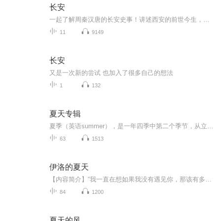
长安
一起了解周秦汉唐的长安史事！讲述西安的前世今生，日月旋转、世事变迁，长安在哪里？在城的故事里。
11
9149
长安
又是一次新的尝试 也加入了很多自己的想法
1
132
夏天专辑
夏季（英语summer），是一年四季中第二个季节，从立夏起至立秋结束。气温高是夏季最显著的气候特征，但因地域、干湿环境的不同，会产生炎热干燥或者湿热多雨的不同气候。
63
1513
伊洛的夏天
【内容简介】“我一直在想如果我没有遇见你，那该有多好。至少你现在还活着，笑着。也许有个爱你的丈夫，还有个可爱的孩子。你用短暂的生命，结成了我一辈子的情书。我用一世的光阴在回忆里偿还。”——夏洛中文系转来了个金融系的漂亮女生，聂伽伊，她在...
84
1200
夏天的风