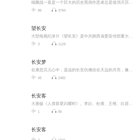
细菌战一直是一个巨大的历史黑洞作恶者总是借消灭历史来掩盖罪行所以还原历史保存真实的历史是反思并校正人类行为的起点和前提
86
3794
望长安
大型电视纪录片《望长安》是中共陕西省委宣传部重大文化项目精品工程。该片以理性的光芒纵横五千年，详尽、系统地阐述了中国历史上最为辉煌的周、秦、汉、唐时期所创造的灿烂文化，激情澎湃地讴歌了那些激动人心的历史年代给今天的中华文化乃至世界文明所...
3
1129
长安梦
在康思贝儿心中，遥远的长安仿佛挂在天边的月亮，像一个盛大而绮丽的梦，牵引他，毅然告别故乡西州，迎着漫漫黄沙一路东行，数十年后，他成为长安酒肆中豪爽英气的康二娘，在一首首琵琶曲中，忆起童年和家乡，期待离别后的重逢。
45
2482
长安客
大唐版《人类群星闪耀时》。李白、杜甫、王维、白居易、元稹、柳宗元、刘禹锡、李商隐，他们是诗国闪耀的群星，他们是长安城里忧伤的年轻人。
1
90
长安客
7
1941