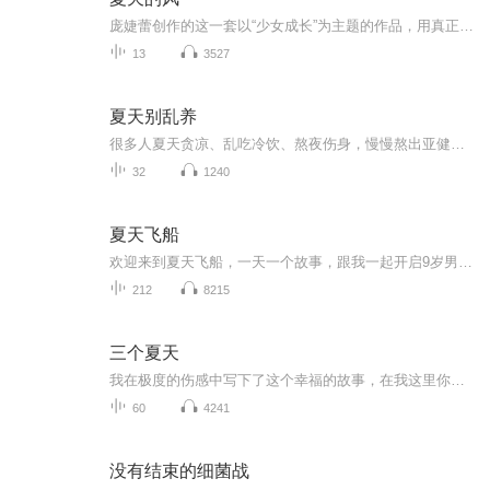
庞婕蕾创作的这一套以“少女成长”为主题的作品，用真正体现青春生态的干净纯美的文字，用一个个触动心弦的故事，倾述了孩子们在的成长历程中经历的诸多烦恼——课业的压力、父母的期望、学校内的竞争，描述了出于他们对成长的期待，对成人世界的迷惑，对友谊的渴望。没有冗长曲折的情节、深奥难懂的文字、华丽宏伟的画面，就用简简单单的语言，却把成长阶段的少女的执拗、胆怯、纯真、青涩表达得淋漓尽致。作者通过自己的文字把青春的历程擦拭得点点闪亮、散发柔和的光芒，*终，告诉小读者们：没有烦恼的成长，是永远到不了的彼岸，跌跌撞撞的成长,又疼又美才是本质。我们只有经历这样的彷徨时期，才能更多绽放的力量，在时光中等来＊美丽的怒放。对女孩余点点来说，这注定了是一个不平凡的夏天，妈妈去美国培训，爸爸去野外探险，谁来照顾她呢？她和离家出走的男孩蓝正有了一碗泡面的交情；得知地下车库里的女孩丁小芹的经历后，她心痛不已；她和美国来的女孩珍妮一见如故，成了姐妹。珍妮被身世之谜深深困扰着，而妈妈从美国回来后也向余点点披露了一个二十多年前的秘密……每个人都是天上的星星，都在孤单地旅行，相遇是种奇迹。以后每当夏天的风吹拂在脸上，余点点都会想起这个夏天她遇见的每一个人。
13
3527
夏天别乱养
很多人夏天贪凉、乱吃冷饮、熬夜伤身，慢慢熬出亚健康。资深中医带你避开夏季养生大坑，纠正错误生活习惯，从日常小事做起，养心、养脾、养阳气，平平安安度盛夏，稳稳守住好身体。联系方式：到本专辑创作团队那里找；有健康问题，可私信或加老师免费咨询...
32
1240
夏天飞船
欢迎来到夏天飞船，一天一个故事，跟我一起开启9岁男孩的太空之旅^_^
212
8215
三个夏天
我在极度的伤感中写下了这个幸福的故事，在我这里你可以找到那些年，你失去的故事和那些再也找不到的人……
60
4241
没有结束的细菌战