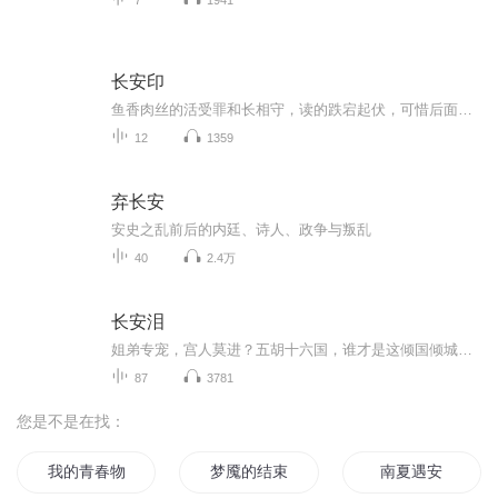
长安印
鱼香肉丝的活受罪和长相守，读的跌宕起伏，可惜后面没新文了。偶然看到这篇，看文案觉得有趣。读给你听听。。
12
1359
弃长安
安史之乱前后的内廷、诗人、政争与叛乱
40
2.4万
长安泪
姐弟专宠，宫人莫进？五胡十六国，谁才是这倾国倾城第一人？死生契阔，与子成悦。原来是个笑话？从公主到宠妃，她从来不过一枚棋子而已？乱世离殇，悲凉神话？一朝娈宠，转眼成铁血帝王？只是，这破败山河，要之何用？繁华落尽，看穿几世苍凉？原来，你才是我不悔的执念？难道，轮回逆转，这一生，却只为一个儿时的诺言？...
87
3781
您是不是在找：
我的青春物语没有结束
梦魇的结束
南夏遇安