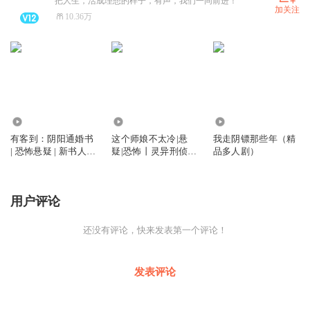
把人生，活成理想的样子，有声，我们一同前进！
加关注
10.36万
104.04万
25.96万
83.12万
有客到：阴阳通婚书
这个师娘不太冷|悬
我走阴镖那些年（精
| 恐怖悬疑 | 新书人气
疑|恐怖丨灵异刑侦系
品多人剧）
第一 | 多人有声剧
列丨有声剧
用户评论
还没有评论，快来发表第一个评论！
发表评论