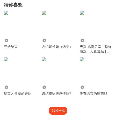
猜你喜欢
8.89万
911.60万
43.94万
开始结束
农门娇长媳（结束）
天翼 逃离后室｜恐怖
游戏｜天翼出品｜中
考结束前停更
2526
1290
3794
结束才是新的开始
该结束这段感情吗?
没有结束的细菌战
换一批