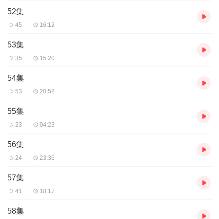
1．处于生存和情绪低谷者； 2．正在极度爱一个
52集
人，或恨一个人者； 3．心智不健全者，请在监护人或
45
16:12
医师指导下阅读。 三．本书不是之处 1．本书不是
53集
一本善良的书； 2．本书不是一本快乐的书； 3．
35
15:20
本书不是一本色情的书； 4．本书不是一本血腥的书；
54集
5．本书不是一本暴力的书； 6. 本书不是一本恐怖
53
20:58
的书； 7．本书不是一本正常的书。 越这样我越想看，
55集
你懂了没精髓？
23
04:23
56集
24
23:36
57集
41
18:17
58集