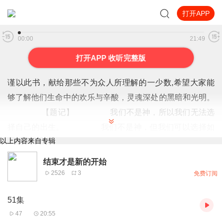
打开APP
60集
00:00
21:49
打开APP 收听完整版
谨以此书，献给那些不为众人所理解的一少数,希望大家能
够了解他们生命中的欢乐与辛酸，灵魂深处的黑暗和光明。
【题记】 我们不是神，所以我们无法选
择自己的出生。 我们不是神，但我们可以选择如
以上内容来自专辑
何活着，以及如何死去。 【阅读指南——请咬文
嚼字确认以下事项后，再翻阅正文】 一、以下人群禁
结束才是新的开始
止阅读 1．18岁以下未成年； 2．有任何程度抑郁
2526
3
免费订阅
症、忧郁症患者； 3．以各类电影和现实中的杀人狂为
51集
偶像以及以成为杀手为梦想者； 4．抱着理想主义人生
47
20:55
观者； 5．有
暴力倾向
者。 二、以下人群谨慎阅读