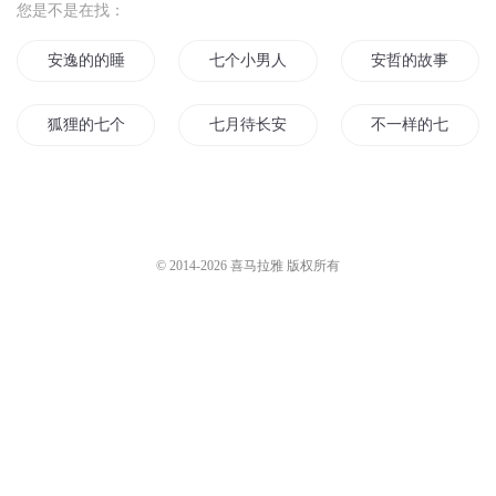
您是不是在找：
安逸的的睡前故事
七个小男人的故事
安哲的故事
狐狸的七个故事
七月待长安
不一样的七月与安
安逸睡前故事
已故长安
故里无长安
心安之处是故乡
小七的故事
用故事给你道晚安
© 2014-
2026
喜马拉雅 版权所有
安魂曲之水鬼的故事
温故里而知长安
遇安讲故事
我在长安等故里
林忆安的故事
故里忆长安
小七讲故事之三人行
长安七少年