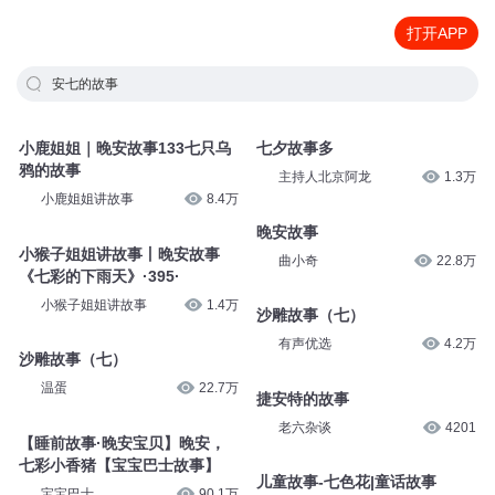
打开APP
安七的故事
小鹿姐姐｜晚安故事133七只乌
七夕故事多
鸦的故事
主持人北京阿龙
1.3万
小鹿姐姐讲故事
8.4万
晚安故事
小猴子姐姐讲故事丨晚安故事
曲小奇
22.8万
《七彩的下雨天》·395·
小猴子姐姐讲故事
1.4万
沙雕故事（七）
有声优选
4.2万
沙雕故事（七）
温蛋
22.7万
捷安特的故事
老六杂谈
4201
【睡前故事·晚安宝贝】晚安，
七彩小香猪【宝宝巴士故事】
儿童故事-七色花|童话故事
宝宝巴士
90.1万