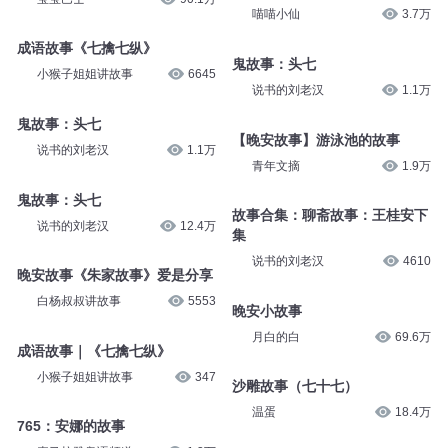
喵喵小仙
3.7万
成语故事《七擒七纵》
鬼故事：头七
小猴子姐姐讲故事
6645
说书的刘老汉
1.1万
鬼故事：头七
【晚安故事】游泳池的故事
说书的刘老汉
1.1万
青年文摘
1.9万
鬼故事：头七
故事合集：聊斋故事：王桂安下
说书的刘老汉
12.4万
集
说书的刘老汉
4610
晚安故事《朱家故事》爱是分享
白杨叔叔讲故事
5553
晚安小故事
月白的白
69.6万
成语故事｜《七擒七纵》
小猴子姐姐讲故事
347
沙雕故事（七十七）
温蛋
18.4万
765：安娜的故事