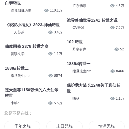
白蟒转世
广东畅读
4.8万
涛哥细说历史
110.1万
诡异修仙世界1241 转世之说
《农家小福女》3923-神仙转世
CV云浅
7.6万
一刀苏苏
3.4万
102 转世
仙魔同修 2378 转世之身
丹斐有声
52
善读文学
1.1万
1885#转世一
1886#转世二
撒旦先生pro
8466
撒旦先生pro
8574
保护我方族长1246关于真仙转
逆天至尊1150强悍的六天仙帝
世
转世
嗨扬
1.1万
小编c
5.5万
您是不是在找：
千年之怨
末日咒怨
情深无怨