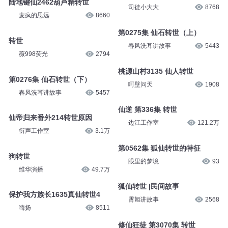
陆地键仙2462葫芦精转世
司徒小大大
8768
麦疯的思远
8660
第0275集 仙石转世（上）
转世
春风洗耳讲故事
5443
薇998荧光
2794
桃源山村3135 仙人转世
第0276集 仙石转世（下）
呵壁问天
1908
春风洗耳讲故事
5457
仙逆 第336集 转世
仙帝归来番外214转世原因
边江工作室
121.2万
衍声工作室
3.1万
第0562集 狐仙转世的特征
狗转世
眼里的梦境
93
维华演播
49.7万
狐仙转世 |民间故事
保护我方族长1635真仙转世4
霄旭讲故事
2568
嗨扬
8511
修仙狂徒 第3070集 转世