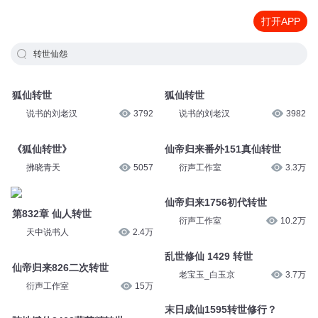
打开APP
转世仙怨
狐仙转世
狐仙转世
说书的刘老汉
3792
说书的刘老汉
3982
《狐仙转世》
仙帝归来番外151真仙转世
拂晓青天
5057
衍声工作室
3.3万
仙帝归来1756初代转世
第832章 仙人转世
衍声工作室
10.2万
天中说书人
2.4万
乱世修仙 1429 转世
仙帝归来826二次转世
老宝玉_白玉京
3.7万
衍声工作室
15万
末日成仙1595转世修行？