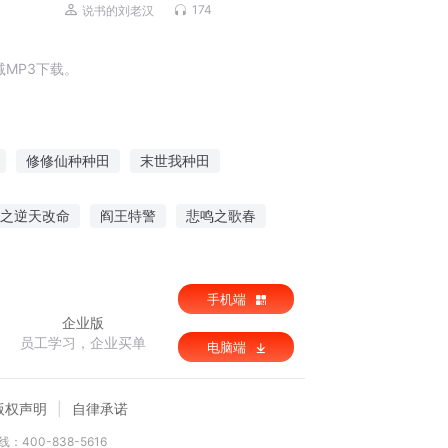
2023全新版）
174
说书的刘老汉
MP3下载。
修修仙种种田
末世我种田
真的只会种田
重生异界好种田
之逆天改命
阎王特警
悲鸣之歌春
界种田
手机端
企业版
员工学习，企业买单
电脑端
版权声明
自律承诺
：400-838-5616