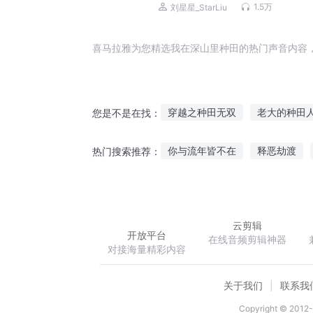
享受慢生活
1.5万
刘星星_StarLiu
喜马拉雅为您精选我在深山里种田的热门声音内容
穿越之种田无双
老大的种田
您是不是在找：
魔王的种田之路
火影火影系
你与流年皆不在
释恶劫渡
热门搜索推荐：
空间之神仙也种田
不想种田
灵泱境界
风悲秋寂
末世
云剪辑
开放平台
在线音频剪辑神器
对接海量精彩内容
关于我们
联系我
Copyright © 2012-