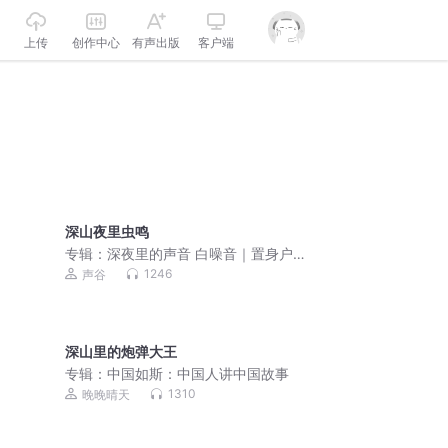
上传
创作中心
有声出版
客户端
深山夜里虫鸣
专辑：
深夜里的声音 白噪音｜置身户外
5分钟入睡
1246
声谷
深山里的炮弹大王
专辑：
中国如斯：中国人讲中国故事
1310
晚晚晴天