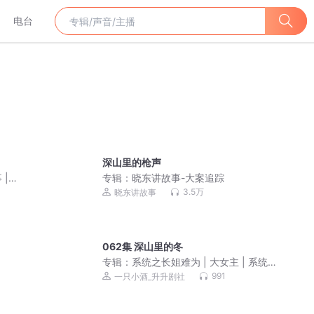
电台
深山里的枪声
|
专辑：
晓东讲故事-大案追踪
3.5万
晓东讲故事
062集 深山里的冬
专辑：
系统之长姐难为 | 大女主 | 系统 |
爆笑 | 乱世 | 玄幻 | 热血 | 多播
991
一只小酒_升升剧社