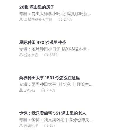
26集 深山里的房子
专辑：
昆虫大师李小吒 之 爆笑哪吒新传
I 神话穿越
2.4万
星星帮成长大百科
星际种田 470 沙漠里种茶
专辑：
地球种田小日子|桃XK&端木梓霖
富可敌全宇宙
5612
涩谷余音
两界种田大亨 1531 你怎么在这里
专辑：
两界种田大亨 |叶忆落丨 顾长生
＆杜骁＆紫月
2.4万
z紫月z
惊悚：我只卖凶宅 551 深山里的老人
专辑：
惊悚：我只卖凶宅｜高分恐怖灵
异神作｜风水秘术｜多播｜最后一个道
2万
狗蛋说书
士原班人马