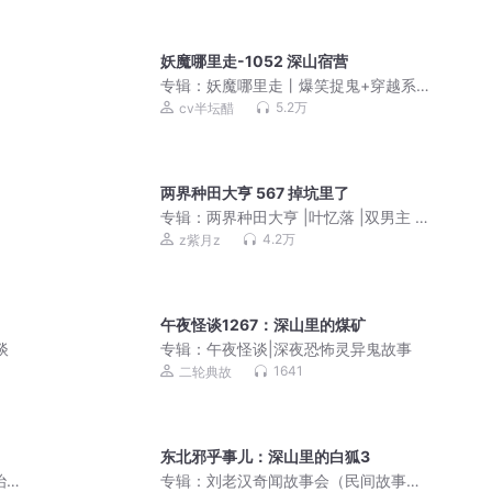
妖魔哪里走-1052 深山宿营
专辑：
妖魔哪里走丨爆笑捉鬼+穿越系统
悬疑丨半坛醋VIP多人有声剧
5.2万
cv半坛醋
两界种田大亨 567 掉坑里了
专辑：
两界种田大亨 |叶忆落 |双男主 快
穿
4.2万
z紫月z
午夜怪谈1267：深山里的煤矿
谈
专辑：
午夜怪谈|深夜恐怖灵异鬼故事
1641
二轮典故
东北邪乎事儿：深山里的白狐3
治愈
专辑：
刘老汉奇闻故事会（民间故事