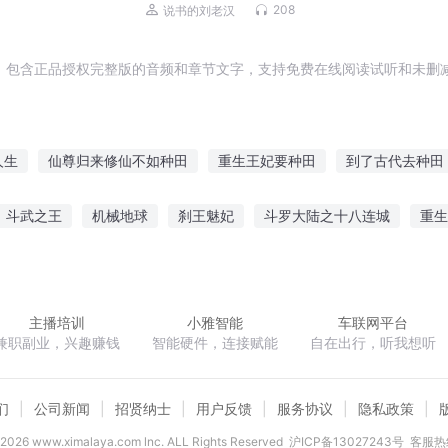
2023全新版）
208
说书的刘老汉
，包含正品授权完整版的音频和章节文字，支持免费在线阅读试听和未删减
人生
仙尊归来修仙不如种田
重生王妃要种田
到了古代去种田
统种田
重生种田人家
我在末世种个田
我到异界去种田
我
斗武之王
机械地球
刹王魅妃
斗罗大陆之十八连城
重生
重生空间好种田
异世之我会种田
在异界种田
我在妖魔世
咸鱼要翻身
次元矩阵
夏Ⅰ豆冠年华
二次传说
主播培训
小雅智能
车联网平台
兼职副业，兴趣赚钱
智能硬件，连接赋能
自在出行，听我想听
们
公司新闻
招贤纳士
用户反馈
服务协议
隐私政策
2026
www.ximalaya.com lnc. ALL Rights Reserved
沪ICP备13027243号
客服热线