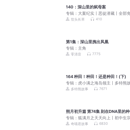
140：深山里的弑母案
专辑：
大案纪实丨恶徒潜藏丨全部
410
坟头长草
第1集：深山里拽出凤凰
专辑：
主角
7775
零清音
164 种田！种田！还是种田！(下)
专辑：
虎小满之海岛领主丨多特熊
丨虎小满领主系列
7671
多特熊故事
朔月初升篇 第74集 刻在DNA里的
专辑：
狐满月之天天向上丨初中生
的自我修养丨奇喵宇宙
6830
奇喵君故事