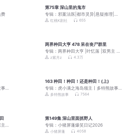
第75章 深山里的鬼市
免费
专辑：
邪案法医|都市灵异|悬疑推理|精
品多播
655
红桃K剧社
两界种田大亨 478 呆在丧尸群里
专辑：
两界种田大亨 |叶忆落 |双男主 快
穿
4.3万
z紫月z
163 种田！种田！还是种田！(上)
故事
专辑：
虎小满之海岛领主丨多特熊故事
丨虎小满领主系列
7564
多特熊故事
种田
第149集 深山里面抓野人
宗主
专辑：
小猪屏蓬爆笑日记2026
4058
小猪屏蓬