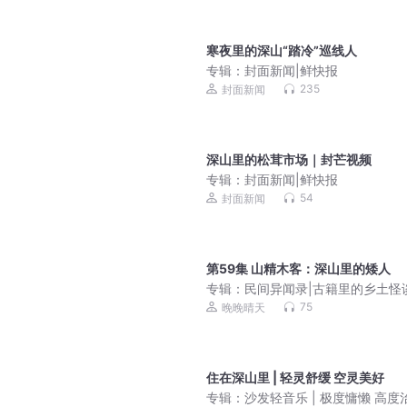
寒夜里的深山“踏冷”巡线人
专辑：
封面新闻|鲜快报
235
封面新闻
深山里的松茸市场｜封芒视频
专辑：
封面新闻|鲜快报
54
封面新闻
第59集 山精木客：深山里的矮人
专辑：
民间异闻录|古籍里的乡土怪
75
晚晚晴天
住在深山里 | 轻灵舒缓 空灵美好
专辑：
沙发轻音乐 | 极度慵懒 高度