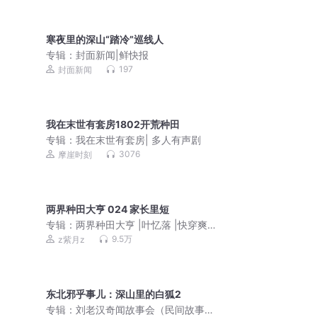
寒夜里的深山“踏冷”巡线人
专辑：
封面新闻|鲜快报
197
封面新闻
我在末世有套房1802开荒种田
专辑：
我在末世有套房| 多人有声剧
3076
摩崖时刻
两界种田大亨 024 家长里短
专辑：
两界种田大亨 |叶忆落 |快穿爽文
HE
9.5万
z紫月z
东北邪乎事儿：深山里的白狐2
专辑：
刘老汉奇闻故事会（民间故事