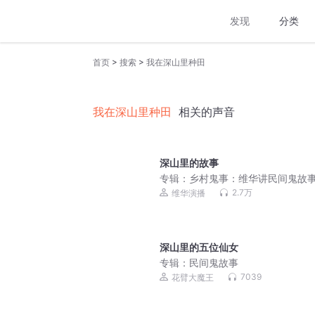
发现
分类
>
>
首页
搜索
我在深山里种田
我在深山里种田
相关的声音
深山里的故事
专辑：
乡村鬼事：维华讲民间鬼故事 
恐怖故事
2.7万
维华演播
深山里的五位仙女
专辑：
民间鬼故事
7039
花臂大魔王