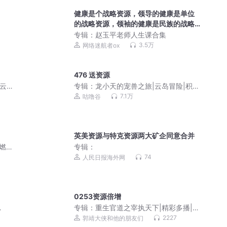
健康是个战略资源，领导的健康是单位
的战略资源，领袖的健康是民族的战略
资源
专辑：
赵玉平老师人生课合集
3.5万
网络迷航者ox
476 送资源
|云岛
专辑：
龙小天的宠兽之旅|云岛冒险|积极
努力
7.1万
咕噜谷
英美资源与特克资源两大矿企同意合并
安燃穿
专辑：
声小
74
人民日报海外网
0253资源倍增
专辑：
重生官道之宰执天下|精彩多播|喋
血官场|郭靖大侠播
2227
郭靖大侠和他的朋友们