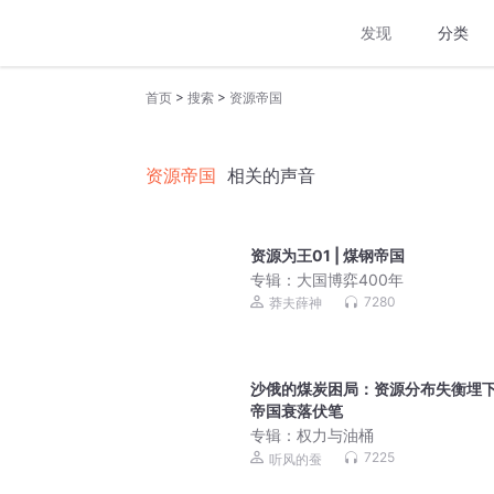
发现
分类
>
>
首页
搜索
资源帝国
资源帝国
相关的声音
资源为王01 | 煤钢帝国
专辑：
大国博弈400年
7280
莽夫薛神
沙俄的煤炭困局：资源分布失衡埋
帝国衰落伏笔
专辑：
权力与油桶
7225
听风的蚕