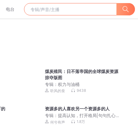
电台
煤炭殖民：日不落帝国的全球煤炭资源
掠夺版图
专辑：
权力与油桶
9438
听风的蚕
下的
资源多的人喜欢另一个资源多的人
专辑：
提高认知，打开格局|句句扎心真
话
1.8万
何兮有声