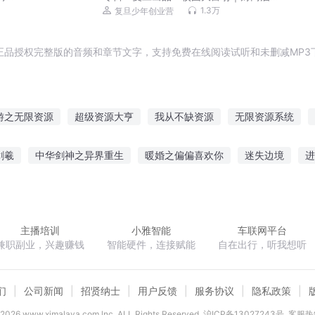
蒙首选｜校园故事
1.3万
复旦少年创业营
正品授权完整版的音频和章节文字，支持免费在线阅读试听和未删减MP3
游之无限资源
超级资源大亨
我从不缺资源
无限资源系统
资本家修仙传
超级资源帝国
末日全世界只有我有无限资源
资
剑羲
中华剑神之异界重生
暖婚之偏偏喜欢你
迷失边境
进
后的世界之抢夺水资源
异界重生之大资本家系统
女毒谋
陌路流年里的无效信
重生之逆天改命
娘子有毒
主播培训
小雅智能
车联网平台
兼职副业，兴趣赚钱
智能硬件，连接赋能
自在出行，听我想听
们
公司新闻
招贤纳士
用户反馈
服务协议
隐私政策
2026
www.ximalaya.com lnc. ALL Rights Reserved
沪ICP备13027243号
客服热线