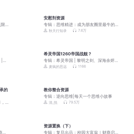
安慰剂资源
无限
专辑：
思维精进：成为朋友圈里最牛的
人
7.6万
秋天行知录
希灵帝国1260帝国战舰？
 |猫
专辑：
希灵帝国 | 黎明之剑、深海余烬
前作 | 动漫原著 | 搞笑史诗科幻|多人有
1166
麦疯的思远
声剧
承的
教你整合资源
专辑：
逆向思维|每天一个思维小故事
年，
79.5万
清_悦
资源置换（下）
商业
专辑：
复旦出品：校园大富翁｜财商启