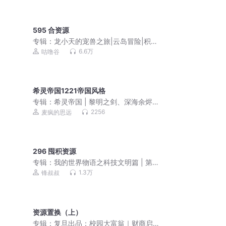
595 合资源
专辑：
龙小天的宠兽之旅|云岛冒险|积极
努力
6.6万
咕噜谷
希灵帝国1221帝国风格
专辑：
希灵帝国 | 黎明之剑、深海余烬
前作 | 动漫原著 | 搞笑史诗科幻|多人有
2256
麦疯的思远
声剧
296 囤积资源
专辑：
我的世界物语之科技文明篇 | 第
③季
1.3万
锋叔叔
资源置换（上）
专辑：
复旦出品：校园大富翁｜财商启