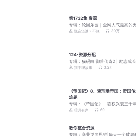
第1732集 资源
专辑：
轮回乐园｜全网人气最高的
流
30万
悦音涟漪丶不倾
124-资源分配
专辑：
猫砚白·御兽传奇2 | 励志成长
不理故事
3.2万
猫不理故事
《帝国记》8、查理曼帝国：帝国传
难题
专辑：
《帝国记》：霸权兴衰三千
读懂权力的游戏
69
珺月有声
教你整合资源
专辑：
商业逆向思维|每天一个破局