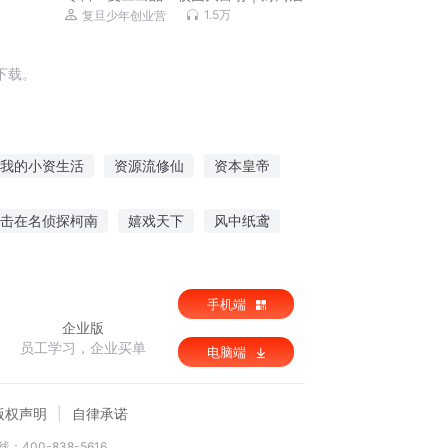
蒙首选｜校园故事
1.5万
复旦少年创业营
下载。
我的小资生活
资源流修仙
资本皇帝
本大神仙
重生之资本皇帝
大明资本家
击在名侦探柯南
嬉戏天下
风中纸鸢
手机端
企业版
员工学习，企业买单
电脑端
版权声明
自律承诺
：400-838-5616