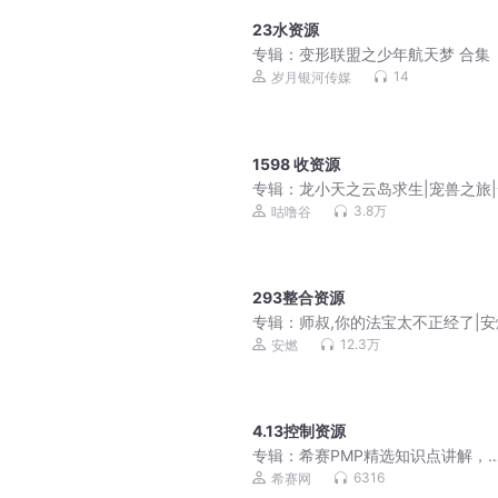
23水资源
专辑：
变形联盟之少年航天梦 合集
14
岁月银河传媒
1598 收资源
专辑：
龙小天之云岛求生|宠兽之旅
冒险|积极努力
3.8万
咕噜谷
293整合资源
专辑：
师叔,你的法宝太不正经了|
越爆笑修仙|法宝不正经VIP免费有
12.3万
安燃
说
4.13控制资源
专辑：
希赛PMP精选知识点讲解，
PMP2021版音频讲解
6316
希赛网