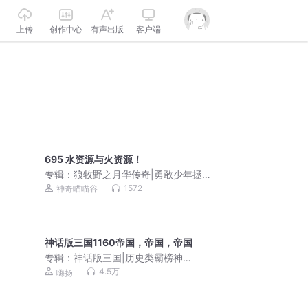
上传
创作中心
有声出版
客户端
695 水资源与火资源！
专辑：
狼牧野之月华传奇|勇敢少年拯救
世界|系统穿越
1572
神奇喵喵谷
神话版三国1160帝国，帝国，帝国
专辑：
神话版三国|历史类霸榜神
作|4000万人追读|嗨扬领衔有声剧
4.5万
嗨扬