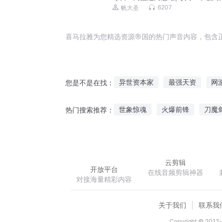
启示
6207
帆大圣
喜马拉雅为您精选资源帝国的热门声音内容，包含
异世资本家
最强天资
网
您是不是在找：
大资本家
超级资源王国
世象惊魂
火爆前锋
刀魔
热门搜索推荐：
只有资源帝知道的世界
N年
纨绔修神记
都市贼少
嫡
云剪辑
开放平台
在线音频剪辑神器
对接海量精彩内容
关于我们
联系我
Copyright © 2012-