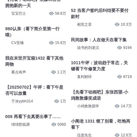
拥抱新的一天
52 当客户签约后纠结要不要付
宝宝巴士
58.8万
款时
相宜之音
10.3万
980认亲（看下简介里第一行
哦）
民间故事：人在做天在看下集
CV至臻
15.9万
说书的刘老汉
9194
我在末世开宝箱1432 看下其他
1011午评：波动趋于常态，关
两物
键看下午修复力度
看点有声
1.1万
复利财经
8719
【20250702】午评：看下午是
【先看下动画吧】东张西望-小
否可以放量
鸡敦敦爆笑成语
于冰yybh314
1万
小鸡敦敦国学
14.7万
008 再看下去真要出事了……
小阁老 1331 饿了别看，吃饱再
绵绵想低调
5060
看下
伍壹先生
12.6万