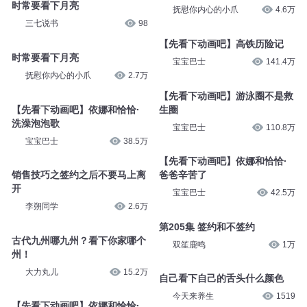
时常要看下月亮
抚慰你内心的小爪
4.6万
三七说书
98
【先看下动画吧】高铁历险记
时常要看下月亮
宝宝巴士
141.4万
抚慰你内心的小爪
2.7万
【先看下动画吧】游泳圈不是救
【先看下动画吧】依娜和恰恰·
生圈
洗澡泡泡歌
宝宝巴士
110.8万
宝宝巴士
38.5万
【先看下动画吧】依娜和恰恰·
销售技巧之签约之后不要马上离
爸爸辛苦了
开
宝宝巴士
42.5万
李朔同学
2.6万
第205集 签约和不签约
古代九州哪九州？看下你家哪个
双笙鹿鸣
1万
州！
大力丸儿
15.2万
自己看下自己的舌头什么颜色
今天来养生
1519
【先看下动画吧】依娜和恰恰·