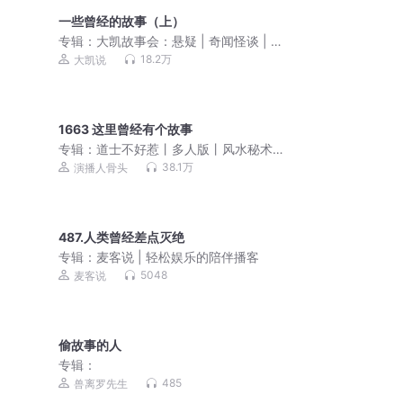
一些曾经的故事（上）
专辑：
大凯故事会：悬疑 | 奇闻怪谈 | 鬼
故事 | 恐怖故事
18.2万
大凯说
1663 这里曾经有个故事
专辑：
道士不好惹丨多人版丨风水秘术
丨爆笑丨都市丨悬疑恐怖灵异
38.1万
演播人骨头
487.人类曾经差点灭绝
专辑：
麦客说 | 轻松娱乐的陪伴播客
5048
麦客说
偷故事的人
专辑：
485
兽离罗先生