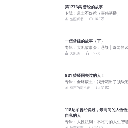
第1776集 曾经的故事
专辑：
道士不好惹（嘉伟演播）
10.1万
酷匠听书
一些曾经的故事（下）
专辑：
大凯故事会：悬疑 | 奇闻怪谈 
故事 | 恐怖故事
15.2万
大凯说
831 曾经回去过的人！
专辑：
全球废土：我开箱出了顶级
所丨免费精品多播
5182
有声的周扒皮
118尼采曾经说过，最高尚的人恰恰
自私的人
专辑：
人性法则：不吃亏的人生智慧
间清醒的活法
5420
坤蕾有声