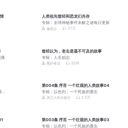
情
人类祖先曾经和恐龙们共存
专辑：
全球神秘事件未解之谜每日更新
3.1万
秦四少
事
曾经以为，老去是遥不可及的故事
演播
专辑：
人生励志
2226
围炉夜话
第004集 序言 一个壮观的人类故事04
著丨
专辑：
以色列：一个民族的重生
精品
3.3万
浙江人民出版社
1
第003集 序言 一个壮观的人类故事03
专辑：
以色列：一个民族的重生