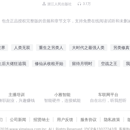
3.1万
浙江人民出版社
，包含正品授权完整版的音频和章节文字，支持免费在线阅读试听和未删减
世界
人类无双
重生之另类人
大时代之最强人类
另类修真
个人与人类
人类跑路之后的故事
生来异类
异类龙神
人类
生后大佬狂追我
修仙从收租开始
留待月明时
空战之王
我
魂
咕噜咕噜大魔王
田园锦绣小农女
傲海之子
超次元舰队
主播培训
小雅智能
车联网平台
兼职副业，兴趣赚钱
智能硬件，连接赋能
自在出行，听我想听
们
公司新闻
招贤纳士
用户反馈
服务协议
隐私政策
2026
www.ximalaya.com lnc. ALL Rights Reserved
沪ICP备13027243号
客服热线