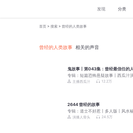
发现
分类
>
>
首页
搜索
曾经的人类故事
曾经的人类故事
相关的声音
鬼故事丨第043集：曾经最信任的
专辑：
短篇恐怖悬疑故事丨西瓜汁
12.2万
主播西瓜汁
2644 曾经的故事
专辑：
道士不好惹丨多人版丨风水
丨爆笑丨都市丨悬疑恐怖灵异
24.5万
演播人骨头