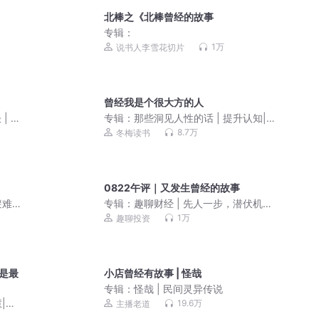
北棒之《北棒曾经的故事
专辑：
1万
说书人李雪花切片
曾经我是个很大方的人
| 鬼
专辑：
那些洞见人性的话 | 提升认知|升
维思考|人间清醒
8.7万
冬梅读书
0822午评｜又发生曾经的故事
避难
专辑：
趣聊财经 | 先人一步，潜伏机
会！
1万
趣聊投资
是最
小店曾经有故事 | 怪哉
专辑：
怪哉 | 民间灵异传说
|人
19.6万
主播老道