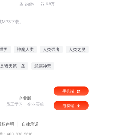
相）
6.8万
苏醒V
MP3下载。
世界
神魔人类
人类强者
人类之灵
为尊
另类修仙路
人类往事
是诸天第一圣
武霸神荒
科举反面教材全解
手机端
企业版
员工学习，企业买单
电脑端
版权声明
自律承诺
：400-838-5616