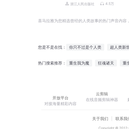
4.5万
浙江人民出版社
喜马拉雅为您精选曾经的人类故事的热门声音内容
你只不过是个人类
超人类新
您是不是在找：
第九人类
另类的声音
一
重生我为魔
狂魂诸天
重
热门搜索推荐：
校内新人类
另类的古代人生
豪门闪婚之霸占新妻
九天封
云剪辑
开放平台
在线音频剪辑神器
对接海量精彩内容
关于我们
联系我
Copyright © 2012-