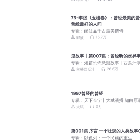
75-李煜《玉楼春》：曾经最美的爱
曾经最好的人间
专辑：
郦波品千古最美情诗
15.7万
郦波
鬼故事丨第007集：曾经听的灵异
专辑：
短篇恐怖悬疑故事丨西瓜汁
26.6万
主播西瓜汁
1997曾经的曾经
专辑：
天下长宁丨大斌演播 知白原
不让江山后传丨群像权谋&VIP免费
3万
大斌
多人剧
第001集 序言 一个壮观的人类故事0
专辑：
以色列：一个民族的重生