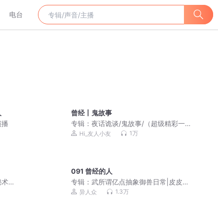
电台
人
曾经丨鬼故事
演播
专辑：
夜话诡谈/鬼故事/（超级精彩一听
就上瘾）
1万
Hi_友人小友
091 曾经的人
秘术
专辑：
武所谓亿点抽象御兽日常|皮皮鸡
成长记|爆笑校园
1.3万
异人众