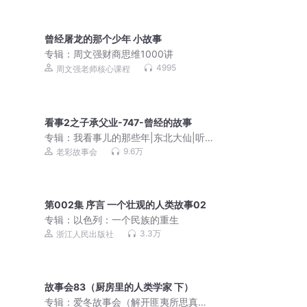
曾经屠龙的那个少年 小故事
专辑：
周文强财商思维1000讲
4995
周文强老师核心课程
看事2之子承父业-747-曾经的故事
专辑：
我看事儿的那些年|东北大仙|听三
集必上瘾|VIP免费有声小说
9.6万
老彩故事会
第002集 序言 一个壮观的人类故事02
专辑：
以色列：一个民族的重生
3.3万
浙江人民出版社
故事会83（厨房里的人类学家 下）
专辑：
爱冬故事会（解开匪夷所思真