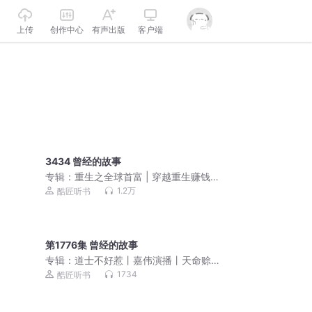
上传
创作中心
有声出版
客户端
3434 曾经的故事
专辑：
重生之全球首富 | 穿越重生赚钱
扛把子| 会员免费
1.2万
酷匠听书
第1776集 曾经的故事
专辑：
道士不好惹丨嘉伟演播丨天命赊
刀人前传 免费福利
1734
酷匠听书