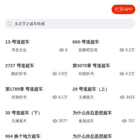
打开APP
头文字之超车快感
13-弯道超车
660-弯道超车
寻音文化
8
剧舞吧瓦塔
5.2万
2727 弯道超车
第3070章 弯道超车
酷匠听书
2.8万
经致听书
4.2万
第1789章 弯道超车
29 弯道超车（上）
经致听书
8.1万
主播惠天
3415
30 弯道超车（下）
为什么你总是想超车
主播惠天
3577
备胎说车
707
904 换个地方超车
为什么你总是想超车