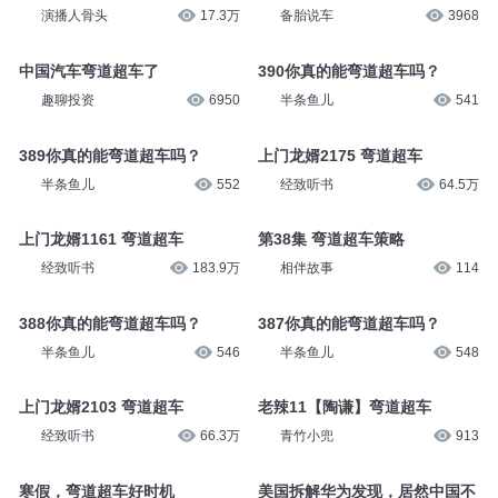
演播人骨头
17.3万
备胎说车
3968
中国汽车弯道超车了
390你真的能弯道超车吗？
趣聊投资
6950
半条鱼儿
541
389你真的能弯道超车吗？
上门龙婿2175 弯道超车
半条鱼儿
552
经致听书
64.5万
上门龙婿1161 弯道超车
第38集 弯道超车策略
经致听书
183.9万
相伴故事
114
388你真的能弯道超车吗？
387你真的能弯道超车吗？
半条鱼儿
546
半条鱼儿
548
上门龙婿2103 弯道超车
老辣11【陶谦】弯道超车
经致听书
66.3万
青竹小兜
913
寒假，弯道超车好时机
美国拆解华为发现，居然中国不