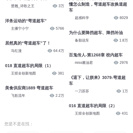
懂怎么制造，弯道超车改换道超
楚翘_诗歌之王
3万
车
超感科学
8029
洋务运动的“弯道超车”
主播宁小宁
5766
为什么要降挡超车、降挡补油
备胎说车
1.8万
居然真的“弯道超车”了！
马红漫
64.4万
百鬼传人-第1268章 校内超车
miss酱油君
2976
018 直道超车的局限（1）
王煜全创新地图
381
《退下，让朕来》3079-弯道超
车
美食供应商1889 弯道超车
一刀苏苏
1万
飞歌流年
2.2万
016 直道超车的局限（2）
王煜全创新地图
431
您是不是在找：