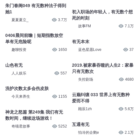
周文强精选独播音频
3307
雯雯成长吧
1万
068-现代社会中有无数个“吴月
娘”
朱门春闺050 有无数种法子得到
她2
奕声似锦
92
夏夏夏立_
3.6万
朱门春闺049 有无数种法子得到
她1
初入职场的年轻人，有无数个想
死的时刻
夏夏夏立_
3.7万
故事FM
7.1万
0406晨间前瞻｜短期指数放空
单有无危险呢
有无本末
趣聊投资
1650
蓝色星愿Love
37
山色有无
2019.被家暴吞噬的人生2：家暴
只有无数次
人人娱乐
557
失控剧场
4680