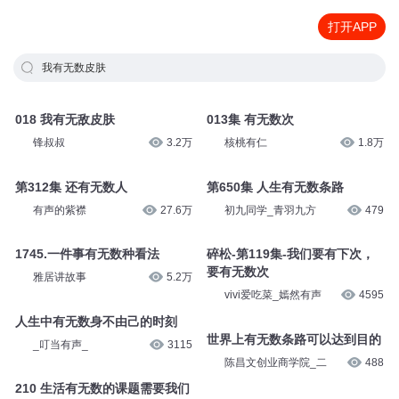
打开APP
我有无数皮肤
018 我有无敌皮肤
013集 有无数次
锋叔叔
3.2万
核桃有仁
1.8万
第312集 还有无数人
第650集 人生有无数条路
有声的紫襟
27.6万
初九同学_青羽九方
479
1745.一件事有无数种看法
碎松-第119集-我们要有下次，
要有无数次
雅居讲故事
5.2万
vivi爱吃菜_嫣然有声
4595
人生中有无数身不由己的时刻
世界上有无数条路可以达到目的