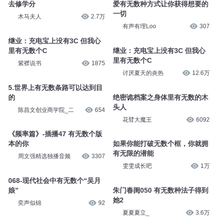
_叮当有声_
3115
陈昌文创业商学院_二
488
210 生活有无数的课题需要我们
去修学分
爱有无数种方式让你获得想要的
一切
木马夫人
2.7万
有声有理Loo
307
继业：充电宝上没有3C 但我心
里有无数个C
继业：充电宝上没有3C 但我心
里有无数个C
紫襟说书
1875
讨厌夏天的炎热
12.6万
5.世界上有无数条路可以达到目
的
绝密诡档案之身体里有无数的木
头人
陈昌文创业商学院_二
654
花臂大魔王
6092
《频率篇》-插播47 有无数个版
本的你
如果你能打破无数个框，你就拥
有无限的潜能