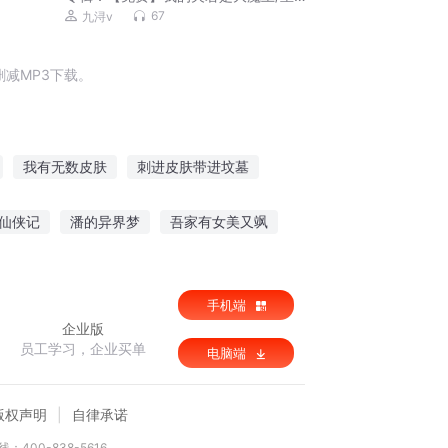
言情/团宠智商在线
67
九浔v
减MP3下载。
我有无数皮肤
刺进皮肤带进坟墓
系统
黄皮皮皮仙
我是皮皮怪
仙侠记
潘的异界梦
吾家有女美又飒
次元大法师
手机端
企业版
员工学习，企业买单
电脑端
版权声明
自律承诺
：400-838-5616