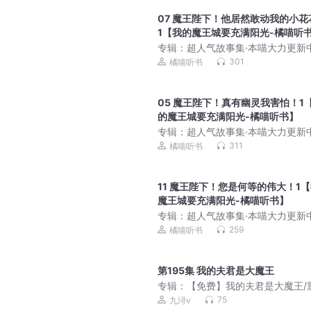
07 魔王陛下！他居然敢动我的小花
1【我的魔王城要充满阳光-橘喵听
专辑：
超人气故事集·本喵大力更新
幻橘喵故事
301
橘喵听书
05 魔王陛下！真有幽灵我害怕！1
的魔王城要充满阳光-橘喵听书】
专辑：
超人气故事集·本喵大力更新
幻橘喵故事
311
橘喵听书
11 魔王陛下！您是何等的伟大！1
魔王城要充满阳光-橘喵听书】
专辑：
超人气故事集·本喵大力更新
幻橘喵故事
259
橘喵听书
第195集 我的夫君是大魔王
专辑：
【免费】我的夫君是大魔王/
言情/团宠智商在线
75
九浔v