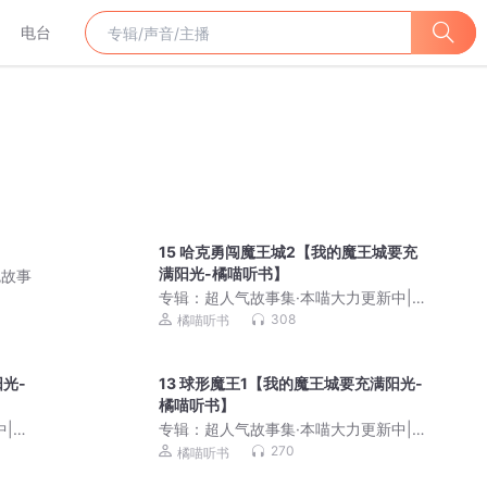
电台
15 哈克勇闯魔王城2【我的魔王城要充
满阳光-橘喵听书】
鬼故事
专辑：
超人气故事集·本喵大力更新中|奇
幻橘喵故事
308
橘喵听书
光-
13 球形魔王1【我的魔王城要充满阳光-
橘喵听书】
中|奇
专辑：
超人气故事集·本喵大力更新中|奇
幻橘喵故事
270
橘喵听书