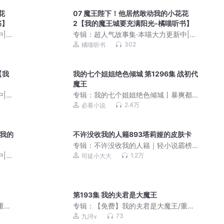
花
07 魔王陛下！他居然敢动我的小花花
书】
2【我的魔王城要充满阳光-橘喵听书】
中|奇
专辑：
超人气故事集·本喵大力更新中|奇
幻橘喵故事
302
橘喵听书
【我
我的七个姐姐绝色倾城 第1296集 战初代
魔王
中|奇
专辑：
我的七个姐姐绝色倾城丨暴爽都
市陆云丨全本免费
2.4万
必看小说
【我的
不许没收我的人籍893塔莉娅的皮肤卡
专辑：
不许没收我的人籍｜轻小说霸榜
作品｜爆笑诙谐｜脑洞大开｜司徒领衔
中|奇
1.2万
司徒小大大
演播|多人有声剧
第193集 我的夫君是大魔王
重生/
专辑：
【免费】我的夫君是大魔王/重生/
言情/团宠智商在线
73
九浔v