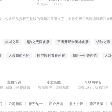
言情/团宠智商在线
76
九浔v
容，包含正品授权完整版的音频和章节文字，支持免费在线阅读试听和未删
皮城之星
超V之无限皮肤
王者开局全英雄皮肤
切肤之痛
再顽皮我就玩你的皮
系统你是真的皮
黑皮书传说
源计划皮肤
朝
大叔我们不约
时空误时青春还在
我用一生奔向你
大汉
王她肤白貌美
体无完肤
王者荣耀之皮肤贩卖商
狗皮道人
混元神王
重生之逆天改命
网游之蛮荒传奇
跨界天皇
二
主播培训
小雅智能
车联网平台
兼职副业，兴趣赚钱
智能硬件，连接赋能
自在出行，听我想听
们
公司新闻
招贤纳士
用户反馈
服务协议
隐私政策
2026
www.ximalaya.com lnc. ALL Rights Reserved
沪ICP备13027243号
客服热线