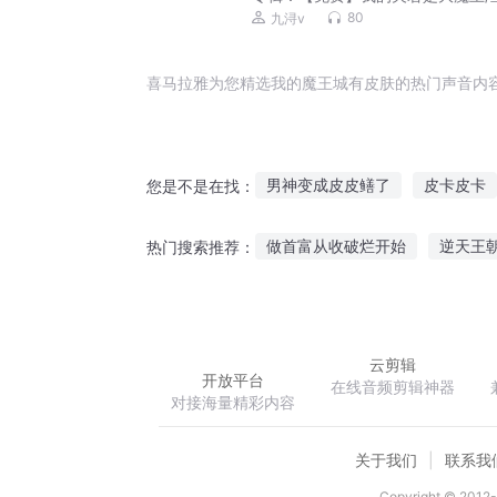
言情/团宠智商在线
80
九浔v
喜马拉雅为您精选我的魔王城有皮肤的热门声音内
男神变成皮皮鳝了
皮卡皮卡
您是不是在找：
王者荣耀之我在异世卖皮肤
做首富从收破烂开始
逆天王
热门搜索推荐：
穿越后我在皇宫当皮皮虾
女
仙涂魔终
重生之最强至尊
云剪辑
开放平台
在线音频剪辑神器
对接海量精彩内容
关于我们
联系我
Copyright © 2012-