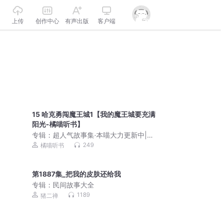
上传
创作中心
有声出版
客户端
15 哈克勇闯魔王城1【我的魔王城要充满
阳光-橘喵听书】
专辑：
超人气故事集·本喵大力更新中|奇
幻橘喵故事
249
橘喵听书
第1887集_把我的皮肤还给我
专辑：
民间故事大全
1189
猪二禅