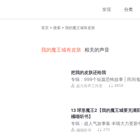
发现
分类
>
>
首页
搜索
我的魔王城有皮肤
我的魔王城有皮肤
相关的声音
把我的皮肤还给我
专辑：
999个短篇恐怖故事 | 民间
8858
超凡有声工作室
13 球形魔王2【我的魔王城要充满阳
橘喵听书】
专辑：
超人气故事集·本喵大力更新
幻橘喵故事
270
橘喵听书