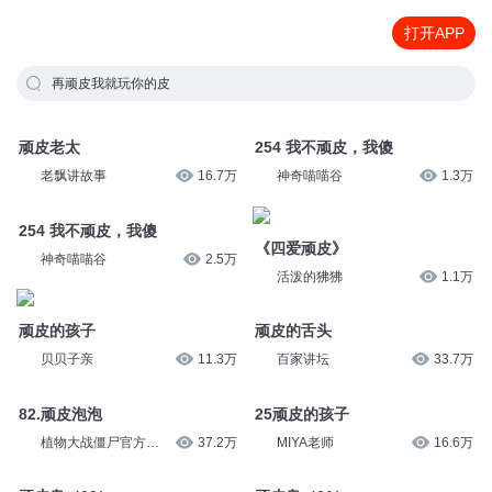
打开APP
再顽皮我就玩你的皮
顽皮老太
254 我不顽皮，我傻
老飘讲故事
16.7万
神奇喵喵谷
1.3万
254 我不顽皮，我傻
《四爱顽皮》
神奇喵喵谷
2.5万
活泼的狒狒
1.1万
顽皮的孩子
顽皮的舌头
贝贝子亲
11.3万
百家讲坛
33.7万
82.顽皮泡泡
25顽皮的孩子