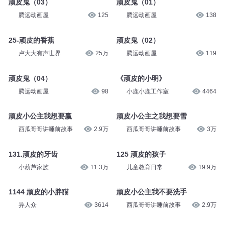
植物大战僵尸官方频
37.2万
MIYA老师
16.6万
道
顽皮鬼（03）
顽皮鬼（01）
腾远动画屋
125
腾远动画屋
138
25-顽皮的香蕉
顽皮鬼（02）
卢大大有声世界
25万
腾远动画屋
119
顽皮鬼（04）
《顽皮的小明》
腾远动画屋
98
小鹿小鹿工作室
4464
顽皮小公主我想要赢
顽皮小公主之我想要雪
西瓜哥哥讲睡前故事
2.9万
西瓜哥哥讲睡前故事
3万
131.顽皮的牙齿
125 顽皮的孩子