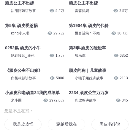
小葫芦家族
11.3万
儿童教育日常
19.9万
1144 顽皮的小胖猫
顽皮小公主我不要洗手
异人众
3614
西瓜哥哥讲睡前故事
2.9万
顽皮公主不出嫁
顽皮公主不出嫁
甜甜阿姨讲故事
5.4万
雷森妈妈
2.5万
第5集 顽皮爱惹祸
第1904集 顽皮的代价
kting小人书
29.7万
悦音涟漪丶不倾
30.7万
0252集 顽皮的小牛
第3季-顽皮的碰碰车
绝妙读师_鹿苑
1.7万
贝乐虎
6352
《顽皮公主不出嫁》
顽皮的狗｜儿童故事