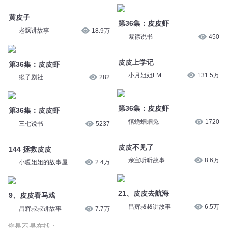
黄皮子
第36集：皮皮虾
老飘讲故事
18.9万
紫襟说书
450
皮皮上学记
第36集：皮皮虾
小月姐姐FM
131.5万
猴子剧社
282
第36集：皮皮虾
第36集：皮皮虾
悺蛫蝈蝈兔
1720
三七说书
5237
皮皮不见了
144 拯救皮皮
亲宝听听故事
8.6万
小暖姐姐的故事屋
2.4万
21、皮皮去航海
9、皮皮看马戏
昌辉叔叔讲故事
6.5万
昌辉叔叔讲故事
7.7万
您是不是在找：