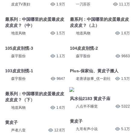
皮皮TV寡妇
1.9万
一刀苏苏
11.1万
最系列：中国哪里的皮蛋最皮皮
最系列：中国哪里的皮蛋最皮皮
皮皮皮？（中）
皮皮皮？（上）
地道风物
1.5万
地道风物
1.6万
105皮皮别慌-3
104皮皮别慌-2
森宇股份
1.1万
森宇股份
9663
103皮皮别慌-1
Plus-保家仙、黄皮子搬人
森宇股份
9647
老唐讲故事_优一剧社
1.5万
最系列：中国哪里的皮蛋最皮皮
风水仙2183 黄皮子庙
皮皮皮？（下）
八点半不睡觉
5322
地道风物
1.6万
黄皮子
黄皮子
九哥有声小说
5.1万
声者八壹
12.8万