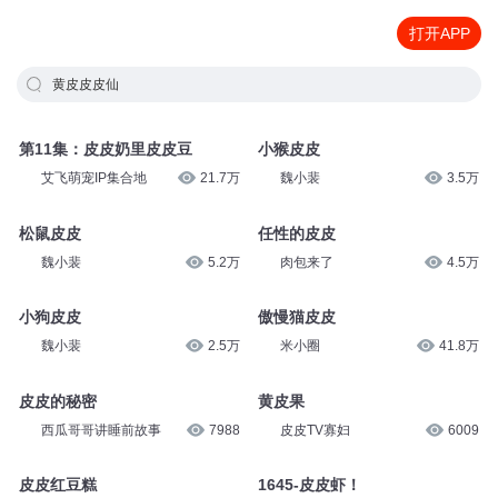
打开APP
黄皮皮皮仙
第11集：皮皮奶里皮皮豆
小猴皮皮
艾飞萌宠IP集合地
21.7万
魏小裴
3.5万
松鼠皮皮
任性的皮皮
魏小裴
5.2万
肉包来了
4.5万
小狗皮皮
傲慢猫皮皮
魏小裴
2.5万
米小圈
41.8万
皮皮的秘密
黄皮果
西瓜哥哥讲睡前故事
7988
皮皮TV寡妇
6009
皮皮红豆糕
1645-皮皮虾！