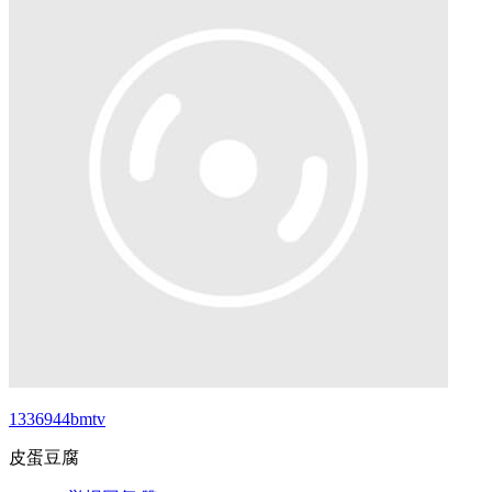
1336944bmtv
皮蛋豆腐