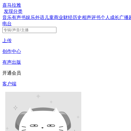
喜马拉雅
发现
分类
音乐
有声书
娱乐
外语
儿童
商业财经
历史
相声评书
个人成长
广播
电台
上传
创作中心
有声出版
开通会员
客户端