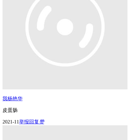
我杨艳华
皮蛋肠
2021-11
举报
回复
赞