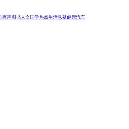
剧
有声图书
人文国学
热点
生活
悬疑
健康
汽车