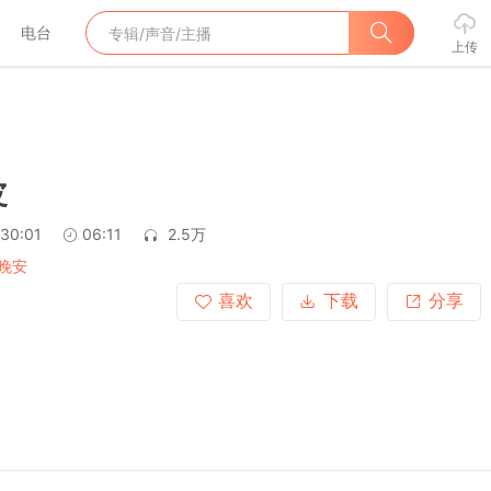
电台
上传
皮
:30:01
06:11
2.5万
晚安
喜欢
下载
分享