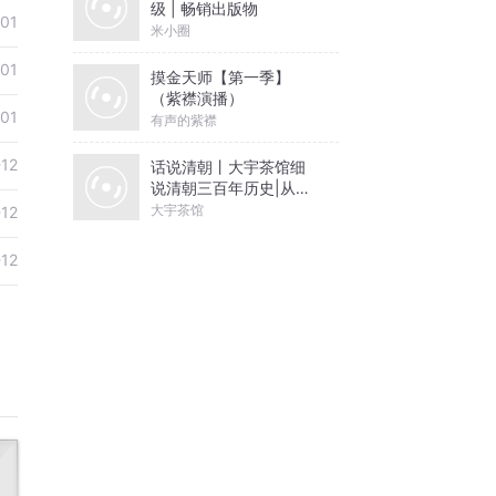
级 | 畅销出版物
-01
米小圈
-01
摸金天师【第一季】
（紫襟演播）
-01
有声的紫襟
-12
话说清朝丨大宇茶馆细
说清朝三百年历史|从努
尔哈赤到末代皇帝溥仪|
大宇茶馆
-12
康熙雍正乾隆
-12