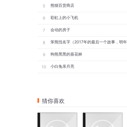
熊猫百货商店
5
彩虹上的小飞机
6
会动的房子
7
8
狗熊黑黑的葵花林
9
小白兔亲月亮
10
猜你喜欢