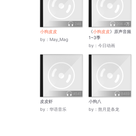
248
206.4万
小狗皮皮
《
小狗皮皮
》原声音频
1~3季
by：
May_Mag
by：
今日动画
4541
8489
皮皮虾
小狗八
by：
华语音乐
by：
熬月是条龙