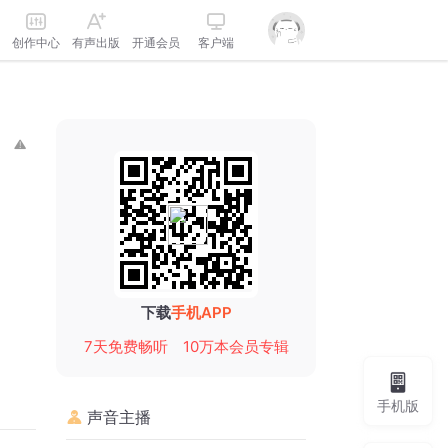
创作中心
有声出版
开通会员
客户端
下载
手机APP
7天免费畅听
10万本会员专辑
手机版
声音主播