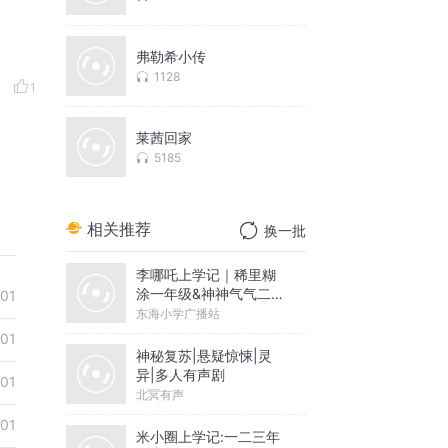
弗勒希小传
1128
1
莱茜回家
5185
相关推荐
换一批
李哪吒上学记｜稀里糊
涂一年级&神神气气二年
-01
级
东海小学广播站
-01
神秘复苏|悬疑惊悚|灵
异|多人有声剧
-01
北冥有声
-01
米小圈上学记:一二三年