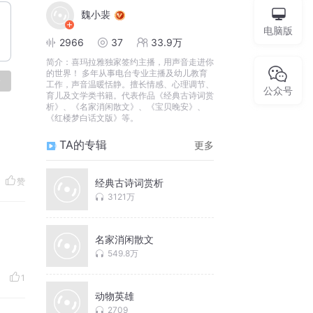
魏小裴
电脑版
2966
37
33.9万
简介：
喜玛拉雅独家签约主播，用声音走进你
的世界！ 多年从事电台专业主播及幼儿教育
论
工作，声音温暖恬静。擅长情感、心理调节、
公众号
育儿及文学类书籍。代表作品《经典古诗词赏
析》、《名家消闲散文》、《宝贝晚安》、
《红楼梦白话文版》等。
TA的专辑
更多
赞
经典古诗词赏析
3121万
名家消闲散文
549.8万
1
动物英雄
2709