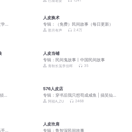
1241
巴渝老姜
人皮换术
玄学
专辑：
（免费）民间故事（每日更新）
2.4万
那月有声
狼
人皮当铺
专辑：
民间鬼故事丨中国民间故事
35
青秋长笺李佳晖
576人皮店
刑侦推
专辑：
穿书后我只想苟成咸鱼 | 搞笑仙
侠无CP真人免费
2468
阿祖A_ZU
人皮坎肩
高手
专辑：
鲁智深民间故事