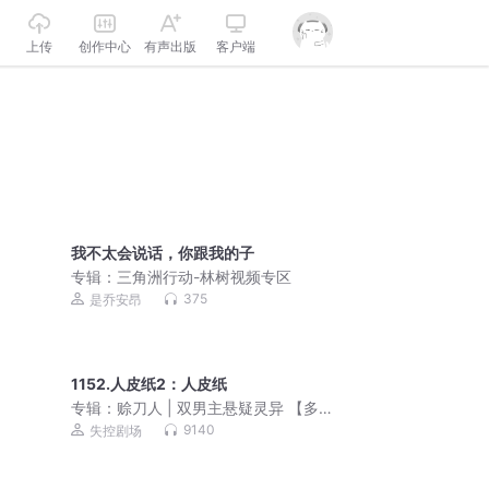
上传
创作中心
有声出版
客户端
我不太会说话，你跟我的子
专辑：
三角洲行动-林树视频专区
375
是乔安昂
1152.人皮纸2：人皮纸
专辑：
赊刀人 | 双男主悬疑灵异 【多人
有声剧】
9140
失控剧场