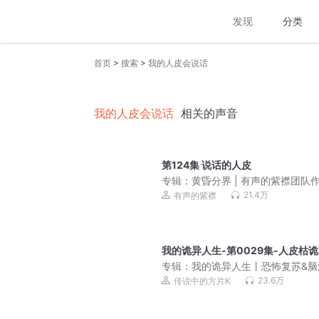
发现
分类
>
>
首页
搜索
我的人皮会说话
我的人皮会说话
相关的声音
第124集 说话的人皮
专辑：
黄昏分界 | 有声的紫襟团队作
民俗诡异玄幻 | 多人有声剧
21.4万
有声的紫襟
我的诡异人生-第0029集-人皮枯
专辑：
我的诡异人生丨恐怖复苏&脑
悬疑 丨高口碑超爽鬼故事！
23.6万
传说中的方片K