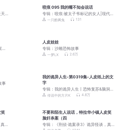
咬痕 095 我的嘴不知会说话
天天
专辑：
咬痕:被太子爷标记的女人|现代言
情|真人多播|都市虐恋|校园|职场|追妻火
131
一只酷飒兔
葬场
人皮娃娃
案
专辑：
沙雕恐怖故事
2.6万
一梦LX
我的诡异人生-第0319集-人皮纸上的文
字
故事
专辑：
我的诡异人生丨恐怖复苏&脑洞&
悬疑 丨高口碑超爽鬼故事！
4.8万
传说中的方片K
皮笑
不要和陌生人说话，特拉华小镇人皮笑
脸奸杀案（四
，真
专辑：
《刑侦·诡案录3》诡异怪谈，真
实事件