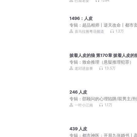
1294
巴渝老姜
1496：人皮
专辑：
超品相师丨逆天改命丨都市
（粤语）
1.2万
喜马拉雅粤语频道
披着人皮的狼 第170章 披着人皮的
专辑：
致命推理（悬疑推理犯罪）
13.5万
老邱讲故事
246 人皮
专辑：
邵顾问的心理陷阱/双男主/
理/一叶小江南&桃xk&二浮
1.1万
一叶小江南
439 人皮
专辑：
都市神医：开局九张婚书丨