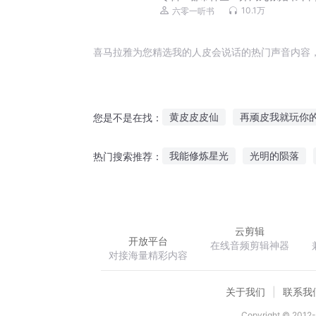
下山爆笑爽文丨绝世龙医
10.1万
六零一听书
喜马拉雅为您精选我的人皮会说话的热门声音内容
黄皮皮皮仙
再顽皮我就玩你
您是不是在找：
快穿之拆西皮小能手
狗皮道
我能修炼星光
光明的陨落
热门搜索推荐：
这个系统有点皮
我是真的皮
我成了仙武世界祖师爷
剑指
云剪辑
开放平台
在线音频剪辑神器
对接海量精彩内容
关于我们
联系我
Copyright © 2012-