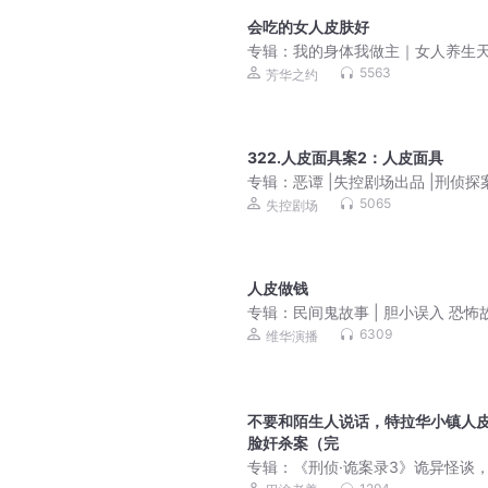
会吃的女人皮肤好
专辑：
我的身体我做主｜女人养生
讲
5563
芳华之约
322.人皮面具案2：人皮面具
专辑：
恶谭 |失控剧场出品 |刑侦探
【多人有声剧】
5065
失控剧场
人皮做钱
专辑：
民间鬼故事 | 胆小误入 恐怖
6309
维华演播
不要和陌生人说话，特拉华小镇人
脸奸杀案（完
专辑：
《刑侦·诡案录3》诡异怪谈
实事件