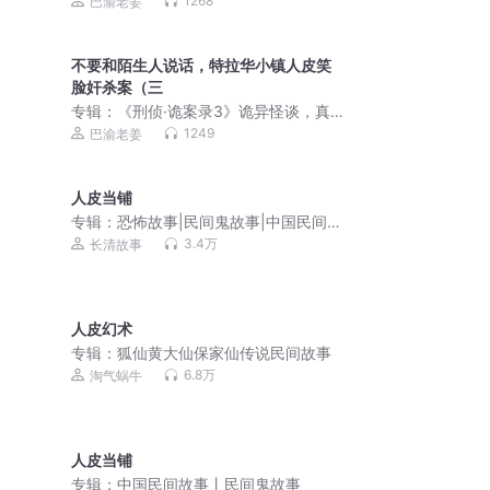
1268
巴渝老姜
不要和陌生人说话，特拉华小镇人皮笑
脸奸杀案（三
专辑：
《刑侦·诡案录3》诡异怪谈，真
实事件
1249
巴渝老姜
人皮当铺
专辑：
恐怖故事|民间鬼故事|中国民间故
事
3.4万
长清故事
人皮幻术
专辑：
狐仙黄大仙保家仙传说民间故事
6.8万
淘气蜗牛
人皮当铺
专辑：
中国民间故事丨民间鬼故事