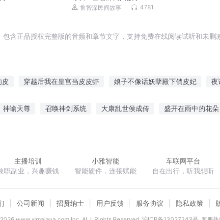
4781
鲁智深民间故事
，包含正品授权完整版的音频和章节文字，支持免费在线阅读试听和未删减
的皮
穿越后我在皇宫当皮皮虾
娘子不像话妖孽殿下俏皮妃
夜
人
泼皮圣师
系统你是真的皮
皇后太调皮
皮城之星
皮
神谕天尊
召唤神剑系统
大康乱世侯成传
盛开在雨中的花朵
痒
我的系统有点儿皮
黑皮书传说
云间
星之离殇
无限位面红包群
二次元大法师
重生之超脱
主播培训
小雅智能
车联网平台
兼职副业，兴趣赚钱
智能硬件，连接赋能
自在出行，听我想听
们
公司新闻
招贤纳士
用户反馈
服务协议
隐私政策
2026
www.ximalaya.com lnc. ALL Rights Reserved
沪ICP备13027243号
客服热线