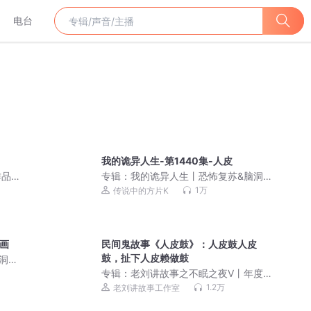
电台
我的诡异人生-第1440集-人皮
品 |
专辑：
我的诡异人生丨恐怖复苏&脑洞&
悬疑 丨高口碑超爽鬼故事！
1万
传说中的方片K
诡画
民间鬼故事《人皮鼓》：人皮鼓人皮
鼓，扯下人皮赖做鼓
洞&
专辑：
老刘讲故事之不眠之夜V丨年度最
佳鬼故事合集 | 恐怖故事发烧友集结地 |
1.2万
老刘讲故事工作室
精品双播