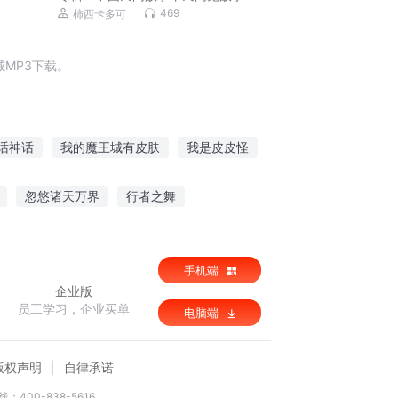
469
柿西卡多可
MP3下载。
话神话
我的魔王城有皮肤
我是皮皮怪
卡皮卡
男神变成皮皮鳝了
绿皮传奇
忽悠诸天万界
行者之舞
小公子你媳妇又没了
手机端
企业版
员工学习，企业买单
电脑端
版权声明
自律承诺
：400-838-5616